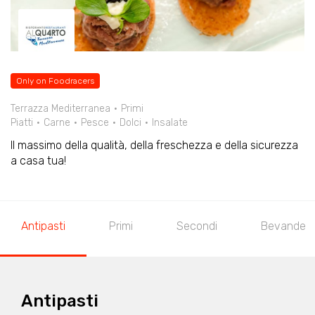
Only on Foodracers
Terrazza Mediterranea
Primi
Piatti
Carne
Pesce
Dolci
Insalate
Il massimo della qualità, della freschezza e della sicurezza
a casa tua!
Antipasti
Primi
Secondi
Bevande
Antipasti