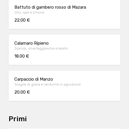
Battuto di gambero rosso di Mazara
Olio, sale e limone
22.00 €
Calamaro Ripieno
Scarola, olive taggiasche e tarallo
18.00 €
Carpaccio di Manzo
Scaglie di grana e verdurine in agrodolce
20.00 €
Primi