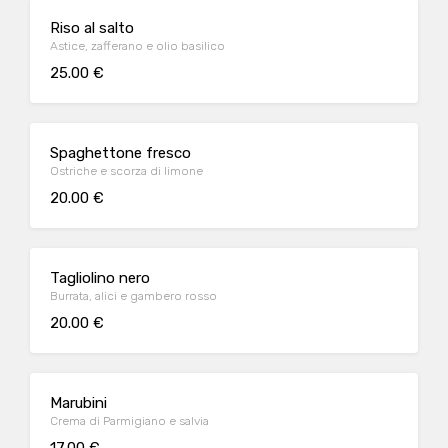
Riso al salto
Astice, zafferano e olio basilico
25.00 €
Spaghettone fresco
Ostriche e scorza di limone
20.00 €
Tagliolino nero
Burrata, alici e gambero rosso
20.00 €
Marubini
Crema di Parmigiano e salvia