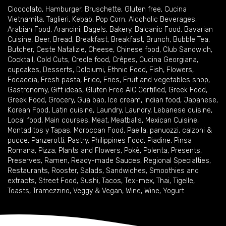
Cioccolato
,
Hamburger
,
Bruschette
,
Gluten free
,
Cucina
Vietnamita
,
Taglieri
,
Kebab
,
Pop Corn
,
Alcoholic Beverages
,
Arabian Food
,
Arancini
,
Bagels
,
Bakery
,
Balcanic Food
,
Bavarian
Cuisine
,
Beer
,
Bread
,
Breakfast
,
Breakfast
,
Brunch
,
Bubble Tea
,
Butcher
,
Ceste Natalizie
,
Cheese
,
Chinese food
,
Club Sandwich
,
Cocktail
,
Cold Cuts
,
Creole food
,
Crêpes
,
Cucina Georgiana
,
cupcakes
,
Desserts
,
Dolciumi
,
Ethnic Food
,
Fish
,
Flowers
,
Focaccia
,
Fresh pasta
,
Frico
,
Fries
,
Fruit and vegetables shop
,
Gastronomy
,
Gift ideas
,
Gluten Free AIC Certified
,
Greek Food
,
Greek Food
,
Grocery
,
Gua bao
,
Ice cream
,
Indian food
,
Japanese
,
Korean Food
,
Latin cuisine
,
Laundry
,
Laundry
,
Lebanese cuisine
,
Local food
,
Main courses
,
Meat
,
Meatballs
,
Mexican Cuisine
,
Montaditos y Tapas
,
Moroccan Food
,
Paella
,
panuozzi, calzoni &
pucce
,
Panzerotti
,
Pastry
,
Philippines Food
,
Piadine
,
Pinsa
Romana
,
Pizza
,
Plants and Flowers
,
Pokè
,
Polenta
,
Presents
,
Preserves
,
Ramen
,
Ready-made Sauces
,
Regional Specialties
,
Restaurants
,
Rooster
,
Salads
,
Sandwiches
,
Smoothies and
extracts
,
Street Food
,
Sushi
,
Tacos
,
Tex-mex
,
Thai
,
Tigelle
,
Toasts
,
Tramezzino
,
Veggy & Vegan
,
Wine
,
Wine
,
Yogurt