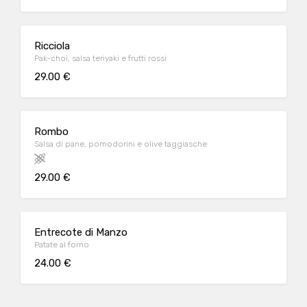
Ricciola
Pak-choi, salsa teriyaki e frutti rossi
29.00 €
Rombo
Salsa di pane, pomodorini e olive taggiasche
29.00 €
Entrecote di Manzo
Patate al forno
24.00 €