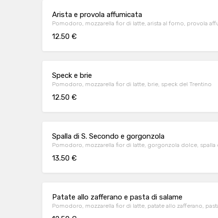
Arista e provola affumicata
Pomodoro, mozzarella fior di latte, arista al forno, provola af
12.50 €
Speck e brie
Pomodoro, mozzarella fior di latte, brie, speck del Trentino
12.50 €
Spalla di S. Secondo e gorgonzola
Pomodoro, mozzarella fior di latte, gorgonzola dolce, spall
13.50 €
Patate allo zafferano e pasta di salame
Pomodoro, mozzarella fior di latte, patate allo zafferano, pas