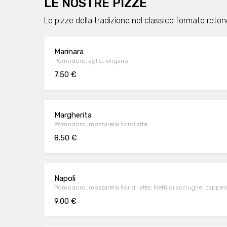
LE NOSTRE PIZZE
Le pizze della tradizione nel classico formato roto
Marinara
Pomodoro, aglio, origano
7.50 €
Margherita
Pomodoro, mozzarella fiordilatte
8.50 €
Napoli
Pomodoro, mozzarella fior di latte, filetti di acciughe, capper
9.00 €