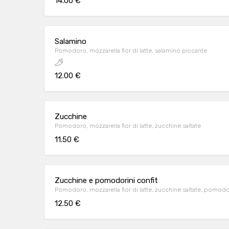
14.00 €
Salamino
Pomodoro, mozzarella fior di latte, salamino piccante
12.00 €
Zucchine
Pomodoro, mozzarella fior di latte, zucchine saltate
11.50 €
Zucchine e pomodorini confit
Pomodoro, mozzarella fior di latte, zucchine saltate, pomodor
12.50 €