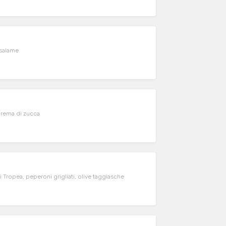
 salame
crema di zucca
i Tropea, peperoni grigliati, olive taggiasche