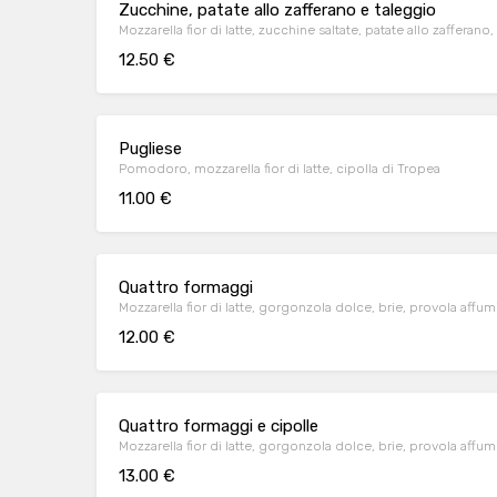
Zucchine, patate allo zafferano e taleggio
Mozzarella fior di latte, zucchine saltate, patate allo zafferano
12.50 €
Pugliese
Pomodoro, mozzarella fior di latte, cipolla di Tropea
11.00 €
Quattro formaggi
Mozzarella fior di latte, gorgonzola dolce, brie, provola affum
12.00 €
Quattro formaggi e cipolle
Mozzarella fior di latte, gorgonzola dolce, brie, provola affum
13.00 €