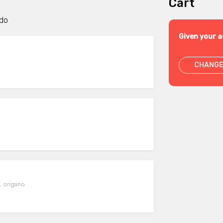
Cart
ndo
Given your a
CHANGE
i, origano