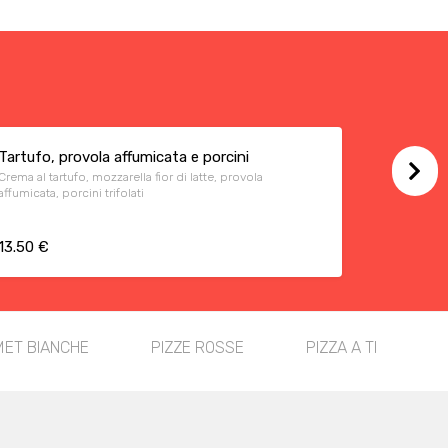
Tartufo, provola affumicata e porcini
Crema al tartufo, mozzarella fior di latte, provola
affumicata, porcini trifolati
13.50 €
MET BIANCHE
PIZZE ROSSE
PIZZA A TRANCI SIN