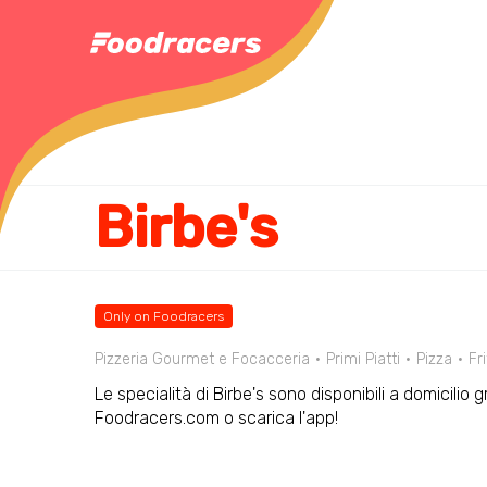
Birbe's
Only on Foodracers
Pizzeria Gourmet e Focacceria
Primi Piatti
Pizza
Fri
Le specialità di Birbe's sono disponibili a domicilio
Foodracers.com o scarica l'app!