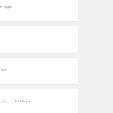
, taleggio
icata
icata, cipolla di Tropea