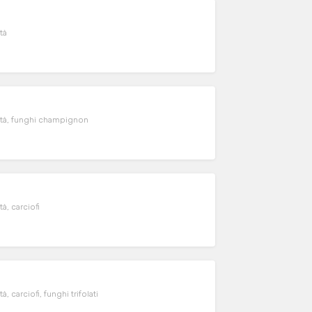
tà
lità, funghi champignon
à, carciofi
, carciofi, funghi trifolati