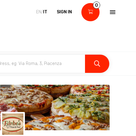
0
EN/
IT
SIGN IN