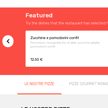
Featured
Try the dishes that the restaurant has selected f
Zucchine e pomodorini confit
Pomodoro, mozzarella fior di latte, zucchine saltate,
pomodorini confit
12.50 €
LE NOSTRE PIZZE
PIZZE GOURMET MON