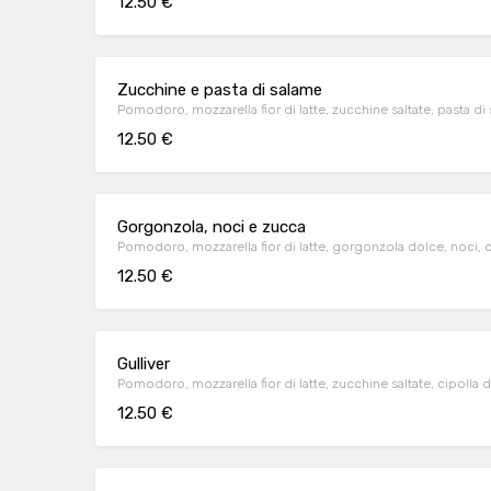
12.50 €
Zucchine e pasta di salame
Pomodoro, mozzarella fior di latte, zucchine saltate, pasta di
12.50 €
Gorgonzola, noci e zucca
Pomodoro, mozzarella fior di latte, gorgonzola dolce, noci, 
12.50 €
Gulliver
Pomodoro, mozzarella fior di latte, zucchine saltate, cipolla d
12.50 €