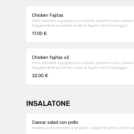
Chicken Fajitas
Pollo marinato e grigliato con cipolle, peperoni dolci (senza
(leggermente piccante), purea di fagioli neri e formaggio.
17.00 €
Chicken fajitas x2
Pollo marinato e grigliato con cipolle, peperoni dolci (senza
(leggermente piccante), purea di fagioli neri e formaggio.
32.00 €
INSALATONE
Caesar salad con pollo
Insalata, pollo marinato e grigliato, scaglie di grana, crostini