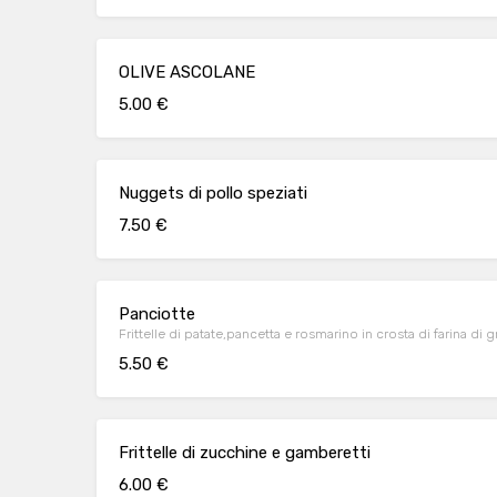
OLIVE ASCOLANE
5.00 €
Nuggets di pollo speziati
7.50 €
Panciotte
Frittelle di patate,pancetta e rosmarino in crosta di farina di 
5.50 €
Frittelle di zucchine e gamberetti
6.00 €