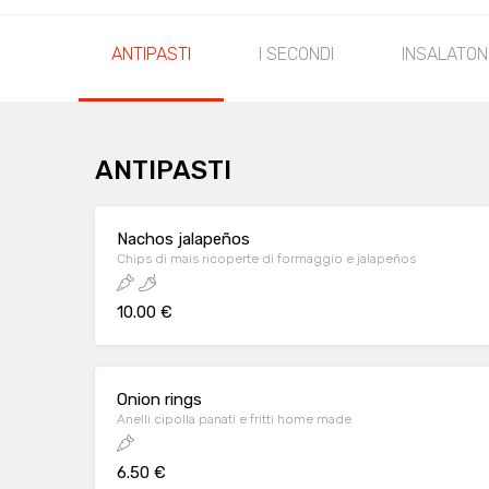
ANTIPASTI
I SECONDI
INSALATON
ANTIPASTI
Nachos jalapeños
Chips di mais ricoperte di formaggio e jalapeños
10.00 €
Onion rings
Anelli cipolla panati e fritti home made
6.50 €