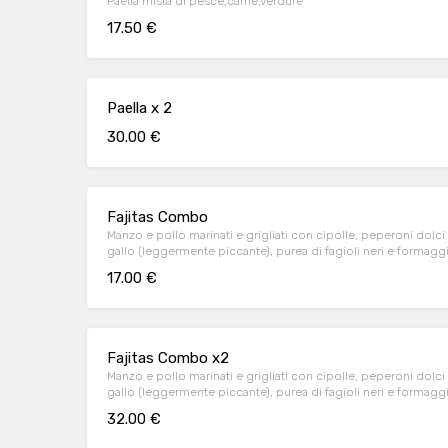
Paella mista di pesce,carne,verdure
17.50 €
Paella x 2
30.00 €
Fajitas Combo
Manzo e pollo marinati e grigliati con cipolle, peperoni dolc
gallo (leggermente piccante), purea di fagioli neri e formagg
17.00 €
Fajitas Combo x2
Manzo e pollo marinati e grigliati con cipolle, peperoni dolc
gallo (leggermente piccante), purea di fagioli neri e formagg
32.00 €