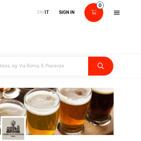
0
EN/
IT
SIGN IN