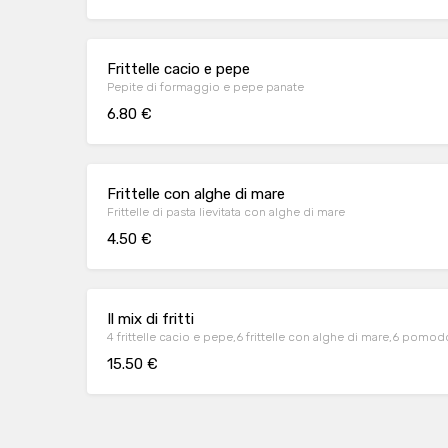
Frittelle cacio e pepe
Pepite di formaggio e pepe panate
6.80 €
Frittelle con alghe di mare
Frittelle di pasta lievitata con alghe di mare
4.50 €
Il mix di fritti
4 frittelle cacio e pepe,6 frittelle con alghe di mare,6 pomod
15.50 €