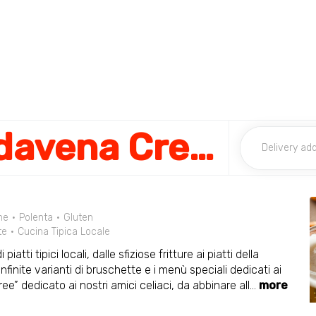
Fabbrica di Pedavena Cremona
ne
Polenta
Gluten
te
Cucina Tipica Locale
ti tipici locali, dalle sfiziose fritture ai piatti della
 infinite varianti di bruschette e i menù speciali dedicati ai
ee” dedicato ai nostri amici celiaci, da abbinare all
...
more