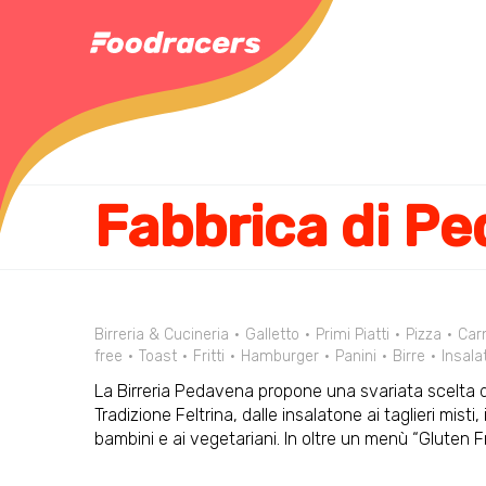
Birreria & Cucineria
Galletto
Primi Piatti
Pizza
Car
free
Toast
Fritti
Hamburger
Panini
Birre
Insala
La Birreria Pedavena propone una svariata scelta di piat
Tradizione Feltrina, dalle insalatone ai taglieri misti,
bambini e ai vegetariani. In oltre un menù “Gluten Fr