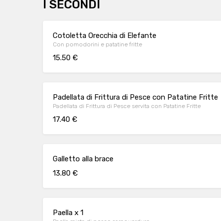
I SECONDI
Cotoletta Orecchia di Elefante
Con pomodorini e patatine fritte
15.50 €
Padellata di Frittura di Pesce con Patatine Fritte
Padellata di Frittura di Pesce servita con Patatine Fritte
17.40 €
Galletto alla brace
13.80 €
Paella x 1