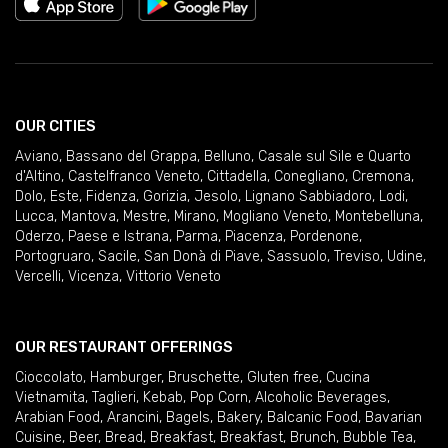
OUR CITIES
Aviano
,
Bassano del Grappa
,
Belluno
,
Casale sul Sile e Quarto
d'Altino
,
Castelfranco Veneto
,
Cittadella
,
Conegliano
,
Cremona
,
Dolo
,
Este
,
Fidenza
,
Gorizia
,
Jesolo
,
Lignano Sabbiadoro
,
Lodi
,
Lucca
,
Mantova
,
Mestre
,
Mirano
,
Mogliano Veneto
,
Montebelluna
,
Oderzo
,
Paese e Istrana
,
Parma
,
Piacenza
,
Pordenone
,
Portogruaro
,
Sacile
,
San Donà di Piave
,
Sassuolo
,
Treviso
,
Udine
,
Vercelli
,
Vicenza
,
Vittorio Veneto
OUR RESTAURANT OFFERINGS
Cioccolato
,
Hamburger
,
Bruschette
,
Gluten free
,
Cucina
Vietnamita
,
Taglieri
,
Kebab
,
Pop Corn
,
Alcoholic Beverages
,
Arabian Food
,
Arancini
,
Bagels
,
Bakery
,
Balcanic Food
,
Bavarian
Cuisine
,
Beer
,
Bread
,
Breakfast
,
Breakfast
,
Brunch
,
Bubble Tea
,