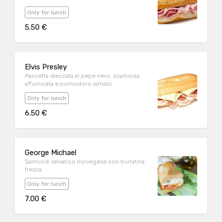
Only for lunch
5.50 €
Elvis Presley
Pancetta steccata al pepe nero, scamorza
affumicata e pomodoro ramato.
Only for lunch
6.50 €
George Michael
Salmone selvatico norvegese con burratina
fresca.
Only for lunch
7.00 €