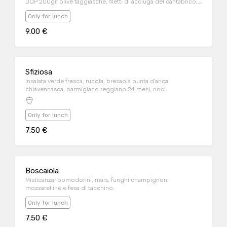
DOP 200gr, olive taggiasche, filetti di acciuga del cantabrico,
capperi e basilico.
Only for lunch
9.00 €
Sfiziosa
Insalata verde fresca, rucola, bresaola punta d'anca
chiavennasca, parmigiano reggiano 24 mesi, noci.
Only for lunch
7.50 €
Boscaiola
Misticanza, pomodorini, mais, funghi champignon,
mozzarelline e fesa di tacchino.
Only for lunch
7.50 €