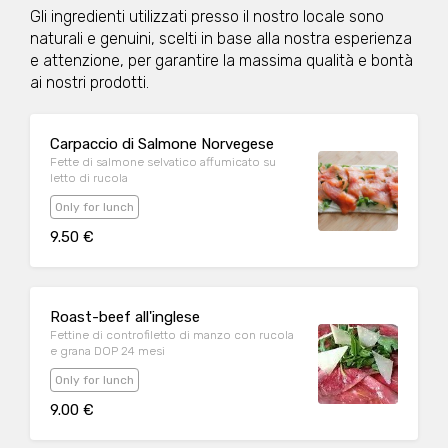
Gli ingredienti utilizzati presso il nostro locale sono
naturali e genuini, scelti in base alla nostra esperienza
e attenzione, per garantire la massima qualità e bontà
ai nostri prodotti.
Carpaccio di Salmone Norvegese
Fette di salmone selvatico affumicato su
letto di rucola
Only for lunch
9.50 €
Roast-beef all'inglese
Fettine di controfiletto di manzo con rucola
e grana DOP 24 mesi
Only for lunch
9.00 €