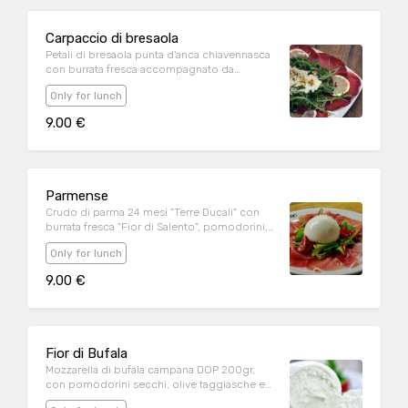
Carpaccio di bresaola
Petali di bresaola punta d'anca chiavennasca
con burrata fresca accompagnato da
misticanza.
Only for lunch
9.00 €
Parmense
Crudo di parma 24 mesi "Terre Ducali" con
burrata fresca "Fior di Salento", pomodorini,
rucola e noci.
Only for lunch
9.00 €
Fior di Bufala
Mozzarella di bufala campana DOP 200gr,
con pomodorini secchi, olive taggiasche e
rucola.