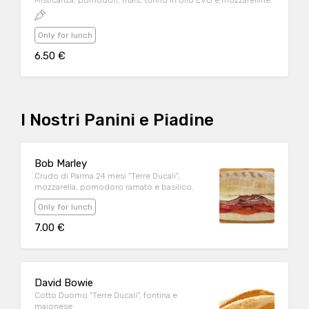
Misticanza, pomodori, mais, tonno in olio EVO e mozzarelline.
Only for lunch
6.50 €
I Nostri Panini e Piadine
Bob Marley
Crudo di Parma 24 mesi "Terre Ducali",
mozzarella, pomodoro ramato e basilico.
Only for lunch
7.00 €
David Bowie
Cotto Duomo "Terre Ducali", fontina e
maionese