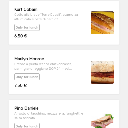
Kurt Cobain
Cotto alla brace "Terre Ducali", scamorza
affumicata e paté di carciofi.
Only for lunch
6.50 €
Marilyn Monroe
Bresaola punta d'anca chiavennasca,
parmigiano reggiano DOP 24 mesi,
pomodori di stagione.
Only for lunch
7.50 €
Pino Daniele
Arrosto di tacchino, mozzarella, funghetti e
salsa tonnata.
Only for lunch