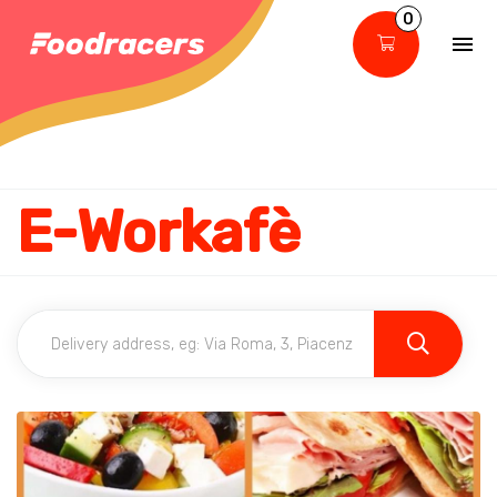
0
E-Workafè