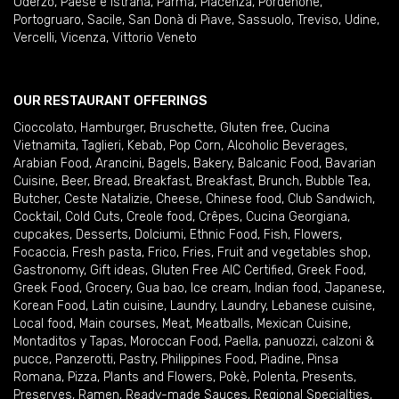
Oderzo
,
Paese e Istrana
,
Parma
,
Piacenza
,
Pordenone
,
Portogruaro
,
Sacile
,
San Donà di Piave
,
Sassuolo
,
Treviso
,
Udine
,
Vercelli
,
Vicenza
,
Vittorio Veneto
OUR RESTAURANT OFFERINGS
Cioccolato
,
Hamburger
,
Bruschette
,
Gluten free
,
Cucina
Vietnamita
,
Taglieri
,
Kebab
,
Pop Corn
,
Alcoholic Beverages
,
Arabian Food
,
Arancini
,
Bagels
,
Bakery
,
Balcanic Food
,
Bavarian
Cuisine
,
Beer
,
Bread
,
Breakfast
,
Breakfast
,
Brunch
,
Bubble Tea
,
Butcher
,
Ceste Natalizie
,
Cheese
,
Chinese food
,
Club Sandwich
,
Cocktail
,
Cold Cuts
,
Creole food
,
Crêpes
,
Cucina Georgiana
,
cupcakes
,
Desserts
,
Dolciumi
,
Ethnic Food
,
Fish
,
Flowers
,
Focaccia
,
Fresh pasta
,
Frico
,
Fries
,
Fruit and vegetables shop
,
Gastronomy
,
Gift ideas
,
Gluten Free AIC Certified
,
Greek Food
,
Greek Food
,
Grocery
,
Gua bao
,
Ice cream
,
Indian food
,
Japanese
,
Korean Food
,
Latin cuisine
,
Laundry
,
Laundry
,
Lebanese cuisine
,
Local food
,
Main courses
,
Meat
,
Meatballs
,
Mexican Cuisine
,
Montaditos y Tapas
,
Moroccan Food
,
Paella
,
panuozzi, calzoni &
pucce
,
Panzerotti
,
Pastry
,
Philippines Food
,
Piadine
,
Pinsa
Romana
,
Pizza
,
Plants and Flowers
,
Pokè
,
Polenta
,
Presents
,
Preserves
,
Ramen
,
Ready-made Sauces
,
Regional Specialties
,