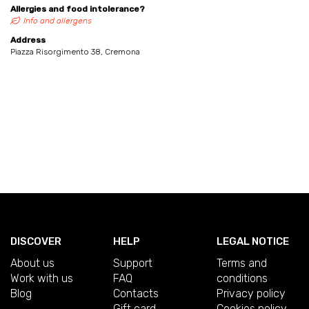
Allergies and food intolerance?
Info and allergens
Address
Piazza Risorgimento 38, Cremona
DISCOVER
HELP
LEGAL NOTICE
About us
Support
Terms and
Work with us
FAQ
conditions
Blog
Contacts
Privacy policy
Gift card
Cookies policy