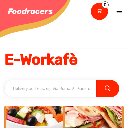
0
E-Workafè