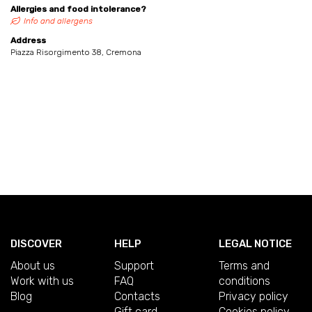
Allergies and food intolerance?
Info and allergens
Address
Piazza Risorgimento 38, Cremona
DISCOVER
HELP
LEGAL NOTICE
About us
Support
Terms and
Work with us
FAQ
conditions
Blog
Contacts
Privacy policy
Gift card
Cookies policy