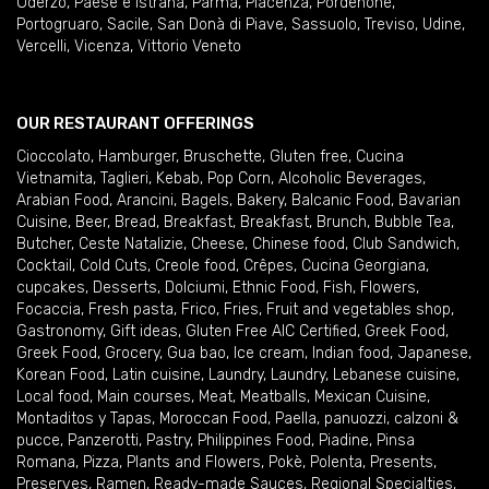
Oderzo
,
Paese e Istrana
,
Parma
,
Piacenza
,
Pordenone
,
Portogruaro
,
Sacile
,
San Donà di Piave
,
Sassuolo
,
Treviso
,
Udine
,
Vercelli
,
Vicenza
,
Vittorio Veneto
OUR RESTAURANT OFFERINGS
Cioccolato
,
Hamburger
,
Bruschette
,
Gluten free
,
Cucina
Vietnamita
,
Taglieri
,
Kebab
,
Pop Corn
,
Alcoholic Beverages
,
Arabian Food
,
Arancini
,
Bagels
,
Bakery
,
Balcanic Food
,
Bavarian
Cuisine
,
Beer
,
Bread
,
Breakfast
,
Breakfast
,
Brunch
,
Bubble Tea
,
Butcher
,
Ceste Natalizie
,
Cheese
,
Chinese food
,
Club Sandwich
,
Cocktail
,
Cold Cuts
,
Creole food
,
Crêpes
,
Cucina Georgiana
,
cupcakes
,
Desserts
,
Dolciumi
,
Ethnic Food
,
Fish
,
Flowers
,
Focaccia
,
Fresh pasta
,
Frico
,
Fries
,
Fruit and vegetables shop
,
Gastronomy
,
Gift ideas
,
Gluten Free AIC Certified
,
Greek Food
,
Greek Food
,
Grocery
,
Gua bao
,
Ice cream
,
Indian food
,
Japanese
,
Korean Food
,
Latin cuisine
,
Laundry
,
Laundry
,
Lebanese cuisine
,
Local food
,
Main courses
,
Meat
,
Meatballs
,
Mexican Cuisine
,
Montaditos y Tapas
,
Moroccan Food
,
Paella
,
panuozzi, calzoni &
pucce
,
Panzerotti
,
Pastry
,
Philippines Food
,
Piadine
,
Pinsa
Romana
,
Pizza
,
Plants and Flowers
,
Pokè
,
Polenta
,
Presents
,
Preserves
,
Ramen
,
Ready-made Sauces
,
Regional Specialties
,