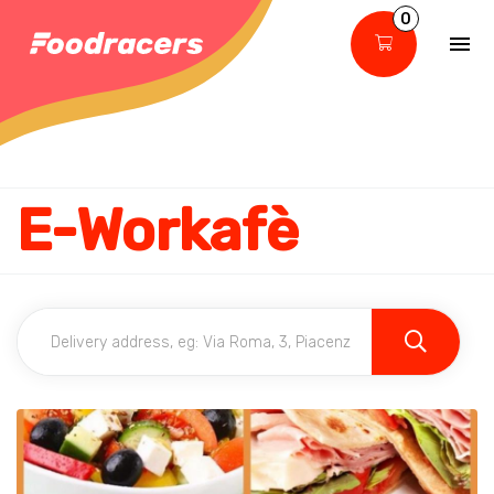
0
E-Workafè