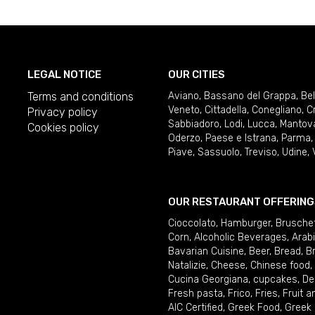
LEGAL NOTICE
OUR CITIES
Terms and conditions
Aviano
,
Bassano del Grappa
,
Be
Veneto
,
Cittadella
,
Conegliano
,
C
Privacy policy
Sabbiadoro
,
Lodi
,
Lucca
,
Mantov
Cookies policy
Oderzo
,
Paese e Istrana
,
Parma
Piave
,
Sassuolo
,
Treviso
,
Udine
,
OUR RESTAURANT OFFERING
Cioccolato
,
Hamburger
,
Brusche
Corn
,
Alcoholic Beverages
,
Arab
Bavarian Cuisine
,
Beer
,
Bread
,
B
Natalizie
,
Cheese
,
Chinese food
,
Cucina Georgiana
,
cupcakes
,
De
Fresh pasta
,
Frico
,
Fries
,
Fruit 
AIC Certified
,
Greek Food
,
Greek