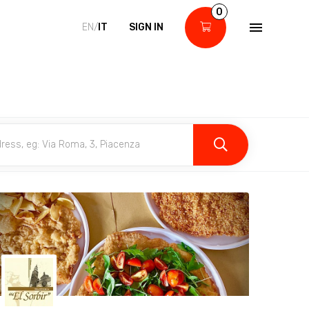
0
EN/
IT
SIGN IN