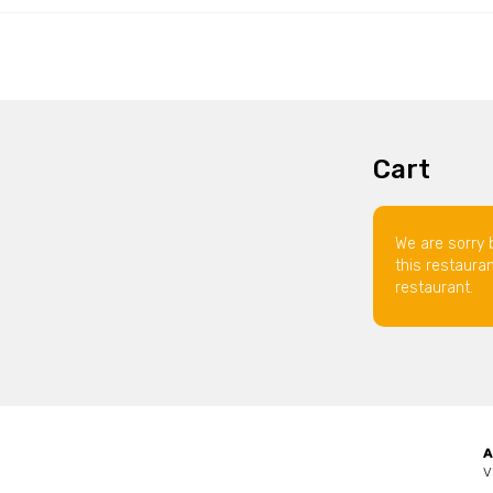
Cart
We are sorry 
this restaura
restaurant.
A
V