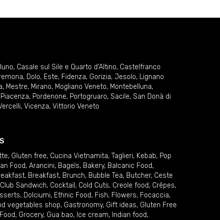
lluno
,
Casale sul Sile e Quarto d'Altino
,
Castelfranco
remona
,
Dolo
,
Este
,
Fidenza
,
Gorizia
,
Jesolo
,
Lignano
a
,
Mestre
,
Mirano
,
Mogliano Veneto
,
Montebelluna
,
,
Piacenza
,
Pordenone
,
Portogruaro
,
Sacile
,
San Donà di
Vercelli
,
Vicenza
,
Vittorio Veneto
S
tte
,
Gluten free
,
Cucina Vietnamita
,
Taglieri
,
Kebab
,
Pop
ian Food
,
Arancini
,
Bagels
,
Bakery
,
Balcanic Food
,
reakfast
,
Breakfast
,
Brunch
,
Bubble Tea
,
Butcher
,
Ceste
Club Sandwich
,
Cocktail
,
Cold Cuts
,
Creole food
,
Crêpes
,
sserts
,
Dolciumi
,
Ethnic Food
,
Fish
,
Flowers
,
Focaccia
,
and vegetables shop
,
Gastronomy
,
Gift ideas
,
Gluten Free
 Food
,
Grocery
,
Gua bao
,
Ice cream
,
Indian food
,