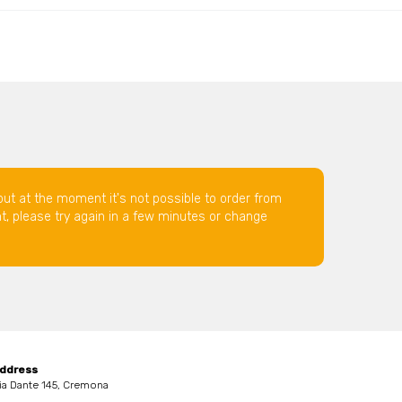
but at the moment it's not possible to order from
nt, please try again in a few minutes or change
ddress
ia Dante 145, Cremona