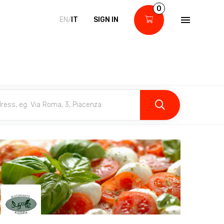
0
EN/
IT
SIGN IN