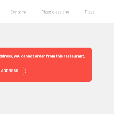
Contorni
Pizze classiche
Pizze ai formagg
ddress, you cannot order from this restaurant.
 ADDRESS