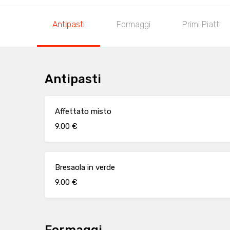
Antipasti
Formaggi
Primi Piatti
Antipasti
Affettato misto
9.00 €
Bresaola in verde
9.00 €