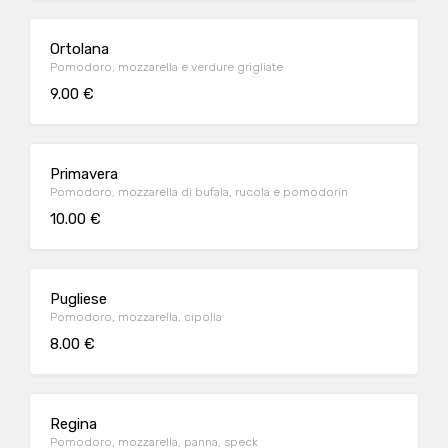
Ortolana
Pomodoro, mozzarella e verdure grigliate
9.00 €
Primavera
Pomodoro, mozzarella di bufala, rucola e pomodorin
10.00 €
Pugliese
Pomodoro, mozzarella, cipolla
8.00 €
Regina
Pomodoro, mozzarella, panna, speck