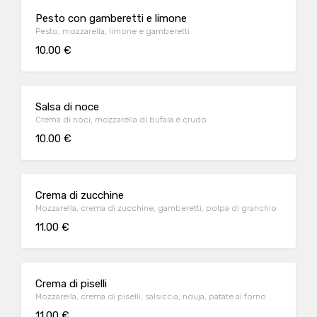
Pesto con gamberetti e limone
Pesto, mozzarella, limone e gamberetti
10.00 €
Salsa di noce
Crema di noci, mozzarella di bufala e crudo
10.00 €
Crema di zucchine
Mozzarella, crema di zucchine, gamberetti, polpa di granchio
11.00 €
Crema di piselli
Mozzarella, crema di piselli, salsiccia, nduja, patate al forno
11.00 €