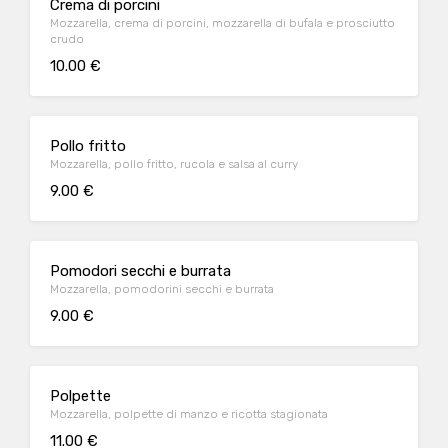
Crema di porcini
Mozzarella, crema di porcini, mozzarella di bufala e prosciutto
crudo
10.00 €
Pollo fritto
Mozzarella, pollo fritto, rucola e salsa al curry
9.00 €
Pomodori secchi e burrata
Mozzarella, pomodorini secchi e burrata
9.00 €
Polpette
Mozzarella, polpette di manzo e ricotta stagionata
11.00 €