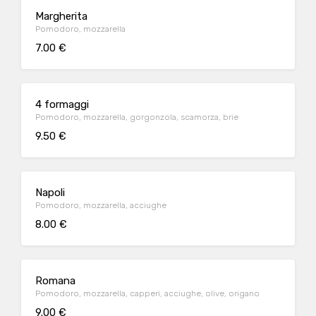
Margherita
Pomodoro, mozzarella
7.00 €
4 formaggi
Pomodoro, mozzarella, gorgonzola, scamorza, brie
9.50 €
Napoli
Pomodoro, mozzarella, acciughe
8.00 €
Romana
Pomodoro, mozzarella, capperi, acciughe, olive, origano
9.00 €