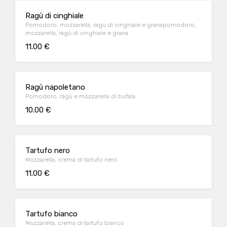
Ragù di cinghiale
Pomodoro, mozzarella, ragù di cinghiale e granapomodoro,
mozzarella, ragù di cinghiale e grana
11.00 €
Ragù napoletano
Pomodoro, ragù e mozzarella di bufala
10.00 €
Tartufo nero
Mozzarella, crema di tartufo nero
11.00 €
Tartufo bianco
Mozzarella, crema di tartufo bianco