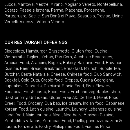
Lucca
,
Mantova
,
Mestre
,
Mirano
,
Mogliano Veneto
,
Montebelluna
,
Oderzo
,
Paese e Istrana
,
Parma
,
Piacenza
,
Pordenone
,
Portogruaro
,
Sacile
,
San Donà di Piave
,
Sassuolo
,
Treviso
,
Udine
,
Vercelli
,
Vicenza
,
Vittorio Veneto
OUR RESTAURANT OFFERINGS
Cioccolato
,
Hamburger
,
Bruschette
,
Gluten free
,
Cucina
Vietnamita
,
Taglieri
,
Kebab
,
Pop Corn
,
Alcoholic Beverages
,
Arabian Food
,
Arancini
,
Bagels
,
Bakery
,
Balcanic Food
,
Bavarian
Cuisine
,
Beer
,
Bread
,
Breakfast
,
Breakfast
,
Brunch
,
Bubble Tea
,
Butcher
,
Ceste Natalizie
,
Cheese
,
Chinese food
,
Club Sandwich
,
Cocktail
,
Cold Cuts
,
Creole food
,
Crêpes
,
Cucina Georgiana
,
cupcakes
,
Desserts
,
Dolciumi
,
Ethnic Food
,
Fish
,
Flowers
,
Focaccia
,
Fresh pasta
,
Frico
,
Fries
,
Fruit and vegetables shop
,
Gastronomy
,
Gift ideas
,
Gluten Free AIC Certified
,
Greek Food
,
Greek Food
,
Grocery
,
Gua bao
,
Ice cream
,
Indian food
,
Japanese
,
Korean Food
,
Latin cuisine
,
Laundry
,
Laundry
,
Lebanese cuisine
,
Local food
,
Main courses
,
Meat
,
Meatballs
,
Mexican Cuisine
,
Montaditos y Tapas
,
Moroccan Food
,
Paella
,
panuozzi, calzoni &
pucce
,
Panzerotti
,
Pastry
,
Philippines Food
,
Piadine
,
Pinsa