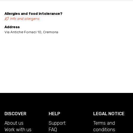
Allergies and food intolerance?
Info and allergens
Address
Via Antiche Fornaci 10, Cremona
DISCOVER
HELP
LEGAL NOTICE
About us
Support
Terms and
Work with us
FAQ
conditions