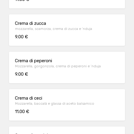
Crema di zucca
mozzarella, scamorza, crema di zucca e ‘nduja
9.00 €
Crema di peperoni
Mozzarella, gorgonzola, crema di peperoni e ‘nduja
9.00 €
Crema di ceci
Mozzarella, baccalà e glassa di aceto balsamico
11.00 €