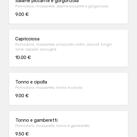
Salame piccante e gorgonzola
Pomodoro, mozzarella, salame piccante e gorgonzola
9.00 €
Capricciosa
Pomodoro, mozzarella, prosciutto cotto, carciofi, funghi,
olive, capperi, acciughe
10.00 €
Tonno e cipolla
Pomodoro, mozzarella, tonno e cipolla
9.00 €
Tonno e gamberetti
Pomodoro, mozzarella, tonno e gamberetti
9.50 €