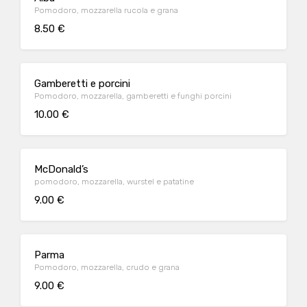
Pomodoro, mozzarella rucola e grana
8.50 €
Gamberetti e porcini
Pomodoro, mozzarella, gamberetti e funghi porcini
10.00 €
McDonald’s
pomodoro, mozzarella, wurstel e patatine
9.00 €
Parma
Pomodoro, mozzarella, crudo e grana
9.00 €