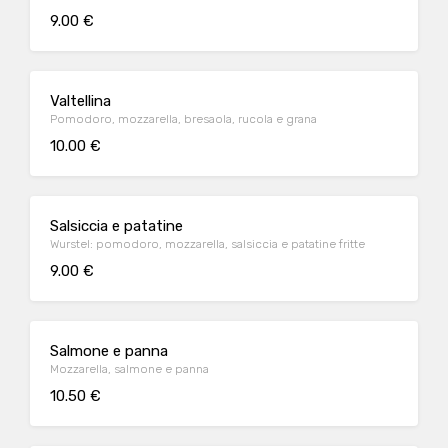
9.00 €
Valtellina
Pomodoro, mozzarella, bresaola, rucola e grana
10.00 €
Salsiccia e patatine
Wurstel: pomodoro, mozzarella, salsiccia e patatine fritte
9.00 €
Salmone e panna
Mozzarella, salmone e panna
10.50 €