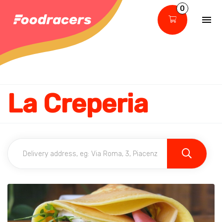
0
La Creperia