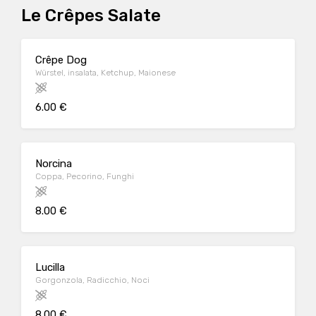
Le Crêpes Salate
Crêpe Dog
Würstel, insalata, Ketchup, Maionese
6.00 €
Norcina
Coppa, Pecorino, Funghi
8.00 €
Lucilla
Gorgonzola, Radicchio, Noci
8.00 €