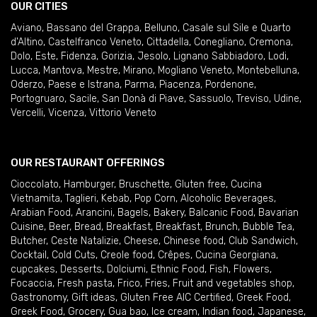
OUR CITIES
Aviano
,
Bassano del Grappa
,
Belluno
,
Casale sul Sile e Quarto
d'Altino
,
Castelfranco Veneto
,
Cittadella
,
Conegliano
,
Cremona
,
Dolo
,
Este
,
Fidenza
,
Gorizia
,
Jesolo
,
Lignano Sabbiadoro
,
Lodi
,
Lucca
,
Mantova
,
Mestre
,
Mirano
,
Mogliano Veneto
,
Montebelluna
,
Oderzo
,
Paese e Istrana
,
Parma
,
Piacenza
,
Pordenone
,
Portogruaro
,
Sacile
,
San Donà di Piave
,
Sassuolo
,
Treviso
,
Udine
,
Vercelli
,
Vicenza
,
Vittorio Veneto
OUR RESTAURANT OFFERINGS
Cioccolato
,
Hamburger
,
Bruschette
,
Gluten free
,
Cucina
Vietnamita
,
Taglieri
,
Kebab
,
Pop Corn
,
Alcoholic Beverages
,
Arabian Food
,
Arancini
,
Bagels
,
Bakery
,
Balcanic Food
,
Bavarian
Cuisine
,
Beer
,
Bread
,
Breakfast
,
Breakfast
,
Brunch
,
Bubble Tea
,
Butcher
,
Ceste Natalizie
,
Cheese
,
Chinese food
,
Club Sandwich
,
Cocktail
,
Cold Cuts
,
Creole food
,
Crêpes
,
Cucina Georgiana
,
cupcakes
,
Desserts
,
Dolciumi
,
Ethnic Food
,
Fish
,
Flowers
,
Focaccia
,
Fresh pasta
,
Frico
,
Fries
,
Fruit and vegetables shop
,
Gastronomy
,
Gift ideas
,
Gluten Free AIC Certified
,
Greek Food
,
Greek Food
,
Grocery
,
Gua bao
,
Ice cream
,
Indian food
,
Japanese
,