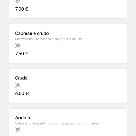
7.00 €
Caprese e crudo
Mozzarella, pomodoro origano e crudo
7.50 €
Crudo
6.50 €
Andrea
Salamino piccantino, scamorza, rucola, maionese