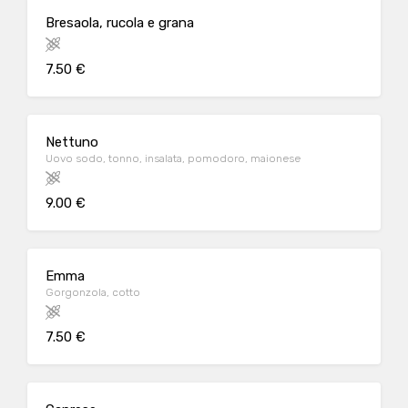
Bresaola, rucola e grana
7.50 €
Nettuno
Uovo sodo, tonno, insalata, pomodoro, maionese
9.00 €
Emma
Gorgonzola, cotto
7.50 €