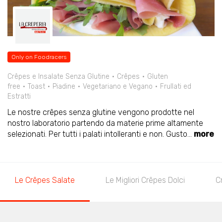
Only on Foodracers
Crêpes e Insalate Senza Glutine
Crêpes
Gluten
free
Toast
Piadine
Vegetariano e Vegano
Frullati ed
Estratti
Le nostre crêpes senza glutine vengono prodotte nel
nostro laboratorio partendo da materie prime altamente
selezionati. Per tutti i palati intolleranti e non. Gusto
...
more
Le Crêpes Salate
Le Migliori Crêpes Dolci
C