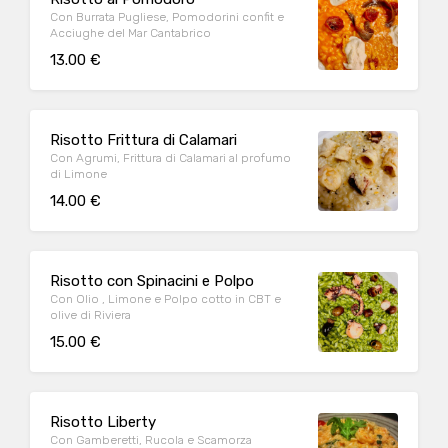
Con Burrata Pugliese, Pomodorini confit e
Acciughe del Mar Cantabrico
13.00 €
Risotto Frittura di Calamari
Con Agrumi, Frittura di Calamari al profumo
di Limone
14.00 €
Risotto con Spinacini e Polpo
Con Olio , Limone e Polpo cotto in CBT e
olive di Riviera
15.00 €
Risotto Liberty
Con Gamberetti, Rucola e Scamorza