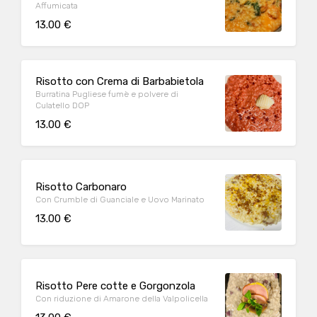
Affumicata
13.00 €
Risotto con Crema di Barbabietola
Burratina Pugliese fumè e polvere di
Culatello DOP
13.00 €
Risotto Carbonaro
Con Crumble di Guanciale e Uovo Marinato
13.00 €
Risotto Pere cotte e Gorgonzola
Con riduzione di Amarone della Valpolicella