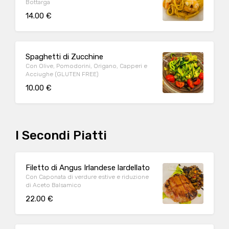
Bottarga
14.00 €
Spaghetti di Zucchine
Con Olive, Pomodorini, Origano, Capperi e
Acciughe (GLUTEN FREE)
10.00 €
I Secondi Piatti
Filetto di Angus Irlandese lardellato
Con Caponata di verdure estive e riduzione
di Aceto Balsamico
22.00 €