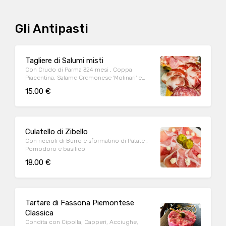
Gli Antipasti
Tagliere di Salumi misti
Con Crudo di Parma 324 mesi , Coppa
Piacentina, Salame Cremonese 'Molinari' e
Spalla cotta di 'Capitelli'
15.00 €
Culatello di Zibello
Con riccioli di Burro e sformatino di Patate ,
Pomodoro e basilico
18.00 €
Tartare di Fassona Piemontese
Classica
Condita con Cipolla, Capperi, Acciughe,