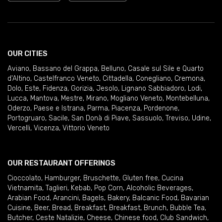
OUR CITIES
Aviano
,
Bassano del Grappa
,
Belluno
,
Casale sul Sile e Quarto
d'Altino
,
Castelfranco Veneto
,
Cittadella
,
Conegliano
,
Cremona
,
Dolo
,
Este
,
Fidenza
,
Gorizia
,
Jesolo
,
Lignano Sabbiadoro
,
Lodi
,
Lucca
,
Mantova
,
Mestre
,
Mirano
,
Mogliano Veneto
,
Montebelluna
,
Oderzo
,
Paese e Istrana
,
Parma
,
Piacenza
,
Pordenone
,
Portogruaro
,
Sacile
,
San Donà di Piave
,
Sassuolo
,
Treviso
,
Udine
,
Vercelli
,
Vicenza
,
Vittorio Veneto
OUR RESTAURANT OFFERINGS
Cioccolato
,
Hamburger
,
Bruschette
,
Gluten free
,
Cucina
Vietnamita
,
Taglieri
,
Kebab
,
Pop Corn
,
Alcoholic Beverages
,
Arabian Food
,
Arancini
,
Bagels
,
Bakery
,
Balcanic Food
,
Bavarian
Cuisine
,
Beer
,
Bread
,
Breakfast
,
Breakfast
,
Brunch
,
Bubble Tea
,
Butcher
,
Ceste Natalizie
,
Cheese
,
Chinese food
,
Club Sandwich
,