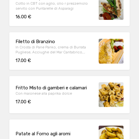
Cotto in CBT con aglio, olio r prezzemolo
servito con Puntarelle di Asparagi
16.00 €
Filetto di Branzino
In Crosta di Pane Panko, crema di Burrata
Pugliese, Acciughe del Mar Cantabrico,
Pomodorini confit e Frutto del Cappero
17.00 €
Fritto Misto di gamberi e calamari
Con maionese alla paprika dolce
17.00 €
Patate al Forno agli aromi