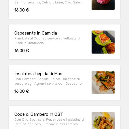
Semi di sesamo, Cetrioli, Lime, Olio, Sale
maldon
16.00 €
Capesante in Camicia
Flambate al Cognac servite su vellutata di
Piselli e Mentuccia
16.00 €
Insalatina tiepida di Mare
Con Gamberi, Seppia, Polpo, Julienne di
verdure agli Agrumi servita con Gazpacho
16.00 €
Code di Gambero In CBT
Con Olio Evo , sale, Pepe rosa e Insalatina di
Carciofi con olio, Limone e Prezzemolo