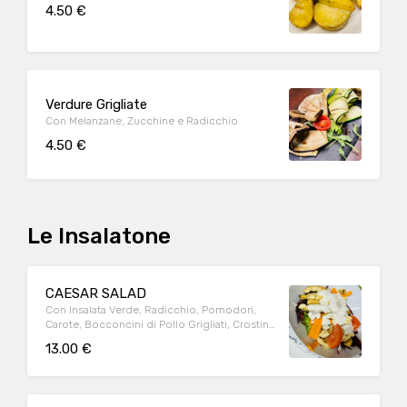
4.50 €
Verdure Grigliate
Con Melanzane, Zucchine e Radicchio
4.50 €
Le Insalatone
CAESAR SALAD
Con Insalata Verde, Radicchio, Pomodori,
Carote, Bocconcini di Pollo Grigliati, Crostini
di Pane e Salsa Dressing
13.00 €