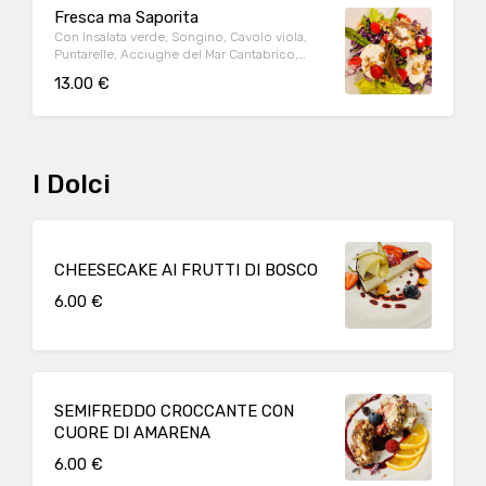
Fresca ma Saporita
Con Insalata verde, Songino, Cavolo viola,
Puntarelle, Acciughe del Mar Cantabrico,
Stacciatella, Noci e Lamponi
13.00 €
I Dolci
CHEESECAKE AI FRUTTI DI BOSCO
6.00 €
SEMIFREDDO CROCCANTE CON
CUORE DI AMARENA
6.00 €