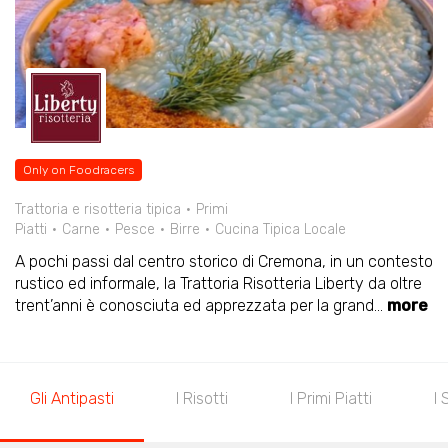
Only on Foodracers
Trattoria e risotteria tipica
Primi
Piatti
Carne
Pesce
Birre
Cucina Tipica Locale
A pochi passi dal centro storico di Cremona, in un contesto
rustico ed informale, la Trattoria Risotteria Liberty da oltre
trent’anni è conosciuta ed apprezzata per la grand
...
more
Gli Antipasti
I Risotti
I Primi Piatti
I 