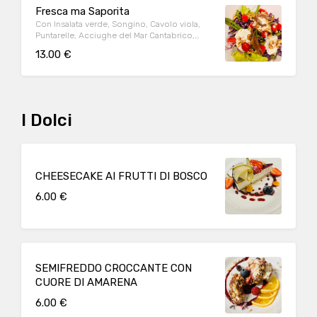
Fresca ma Saporita
Con Insalata verde, Songino, Cavolo viola,
Puntarelle, Acciughe del Mar Cantabrico,
Stacciatella, Noci e Lamponi
13.00 €
I Dolci
CHEESECAKE AI FRUTTI DI BOSCO
6.00 €
SEMIFREDDO CROCCANTE CON
CUORE DI AMARENA
6.00 €