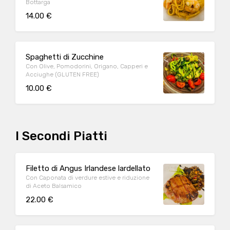
Bottarga
14.00 €
Spaghetti di Zucchine
Con Olive, Pomodorini, Origano, Capperi e
Acciughe (GLUTEN FREE)
10.00 €
I Secondi Piatti
Filetto di Angus Irlandese lardellato
Con Caponata di verdure estive e riduzione
di Aceto Balsamico
22.00 €