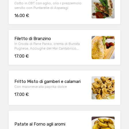
Cotto in CBT con aglio, olio r prezzemolo
servito con Puntarelle di Asparagi
16.00 €
Filetto di Branzino
In Crosta di Pane Panko, crema di Burrata
Pugliese, Acciughe del Mar Cantabrico,
Pomodorini confit e Frutto del Cappero
17.00 €
Fritto Misto di gamberi e calamari
Con maionese alla paprika dolce
17.00 €
Patate al Forno agli aromi