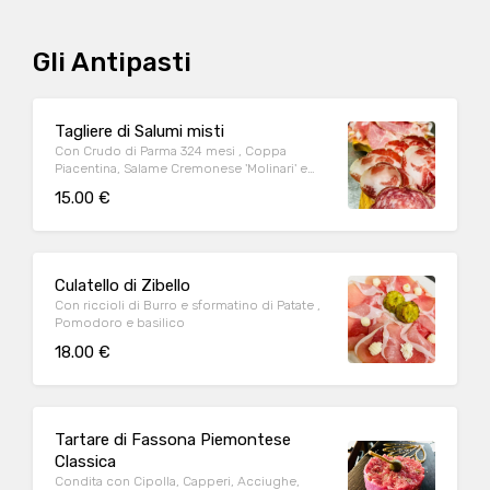
Gli Antipasti
Tagliere di Salumi misti
Con Crudo di Parma 324 mesi , Coppa
Piacentina, Salame Cremonese 'Molinari' e
Spalla cotta di 'Capitelli'
15.00 €
Culatello di Zibello
Con riccioli di Burro e sformatino di Patate ,
Pomodoro e basilico
18.00 €
Tartare di Fassona Piemontese
Classica
Condita con Cipolla, Capperi, Acciughe,