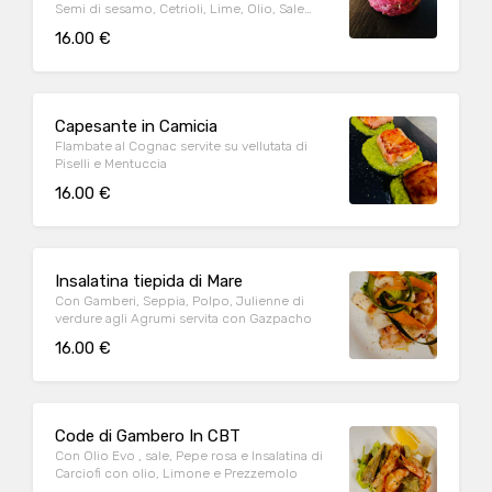
Semi di sesamo, Cetrioli, Lime, Olio, Sale
maldon
16.00 €
Capesante in Camicia
Flambate al Cognac servite su vellutata di
Piselli e Mentuccia
16.00 €
Insalatina tiepida di Mare
Con Gamberi, Seppia, Polpo, Julienne di
verdure agli Agrumi servita con Gazpacho
16.00 €
Code di Gambero In CBT
Con Olio Evo , sale, Pepe rosa e Insalatina di
Carciofi con olio, Limone e Prezzemolo