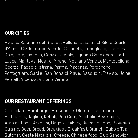
OUR CITIES
Aviano
,
Bassano del Grappa
,
Belluno
,
Casale sul Sile e Quarto
d'Altino
,
Castelfranco Veneto
,
Cittadella
,
Conegliano
,
Cremona
,
Dolo
,
Este
,
Fidenza
,
Gorizia
,
Jesolo
,
Lignano Sabbiadoro
,
Lodi
,
Lucca
,
Mantova
,
Mestre
,
Mirano
,
Mogliano Veneto
,
Montebelluna
,
Oderzo
,
Paese e Istrana
,
Parma
,
Piacenza
,
Pordenone
,
Portogruaro
,
Sacile
,
San Donà di Piave
,
Sassuolo
,
Treviso
,
Udine
,
Vercelli
,
Vicenza
,
Vittorio Veneto
OUR RESTAURANT OFFERINGS
Cioccolato
,
Hamburger
,
Bruschette
,
Gluten free
,
Cucina
Vietnamita
,
Taglieri
,
Kebab
,
Pop Corn
,
Alcoholic Beverages
,
Arabian Food
,
Arancini
,
Bagels
,
Bakery
,
Balcanic Food
,
Bavarian
Cuisine
,
Beer
,
Bread
,
Breakfast
,
Breakfast
,
Brunch
,
Bubble Tea
,
Butcher
,
Ceste Natalizie
,
Cheese
,
Chinese food
,
Club Sandwich
,