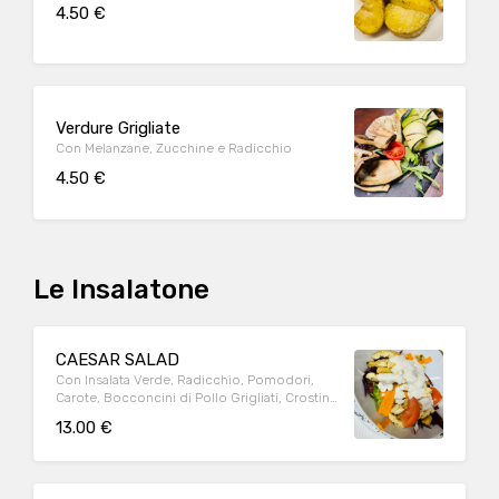
4.50 €
Verdure Grigliate
Con Melanzane, Zucchine e Radicchio
4.50 €
Le Insalatone
CAESAR SALAD
Con Insalata Verde, Radicchio, Pomodori,
Carote, Bocconcini di Pollo Grigliati, Crostini
di Pane e Salsa Dressing
13.00 €