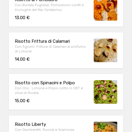
Con Burrata Pugliese, Pomodorini confit e
Acciughe del Mar Cantabrico
13.00 €
Risotto Frittura di Calamari
Con Agrumi, Frittura di Calamari al profumo
di Limone
14.00 €
Risotto con Spinacini e Polpo
Con Olio , Limone e Polpo cotto in CBT e
olive di Riviera
15.00 €
Risotto Liberty
Con Gamberetti, Rucola e Scamorza