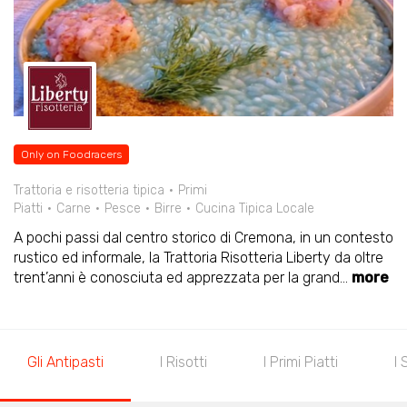
Only on Foodracers
Trattoria e risotteria tipica
Primi
Piatti
Carne
Pesce
Birre
Cucina Tipica Locale
A pochi passi dal centro storico di Cremona, in un contesto
rustico ed informale, la Trattoria Risotteria Liberty da oltre
trent’anni è conosciuta ed apprezzata per la grand
...
more
Gli Antipasti
I Risotti
I Primi Piatti
I 