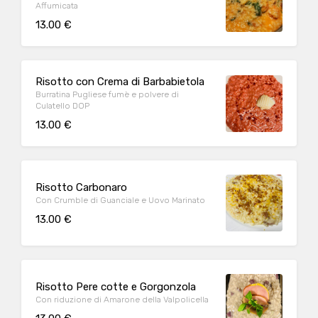
Affumicata
13.00 €
Risotto con Crema di Barbabietola
Burratina Pugliese fumè e polvere di
Culatello DOP
13.00 €
Risotto Carbonaro
Con Crumble di Guanciale e Uovo Marinato
13.00 €
Risotto Pere cotte e Gorgonzola
Con riduzione di Amarone della Valpolicella