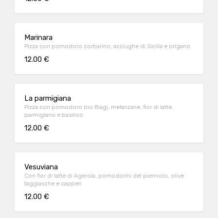
Marinara
Pizza con pomodoro corbarino, acciughe di Sicilia e origano
12.00 €
La parmigiana
Pizza con pomodoro bio Biagi, melanzane, fior di latte,
parmigiano e basilico
12.00 €
Vesuviana
Con fior di latte di Agerola, pomodorini del piennolo, olive
taggiasche e capperi
12.00 €