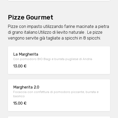
Pizze Gourmet
Pizze con impasto utilizzando farine macinate a pietra
di grano italiano.Utilizzo di lievito naturale . Le pizze
vengono servite già tagliate a spicchi in 8 spicchi.
La Margherita
Con pomodoro BIO Biagi e burrata pugliese di Andria
13.00 €
Margherita 2.0
Focaccia con confettura di pomodoro piccante, burrata e
basilico
15.00 €