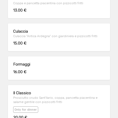
Coppa e pancetta piacentina con pizzicotti fritti
13.00 €
Culaccia
Culaccia "Antica Ardegna" con giardiniera e pizzicotti fritti
15.00 €
Formaggi
16.00 €
Il Classico
Prosciutto crudo Sant'Ilario, coppa, pancetta piacentina e
salame gentile con pizzicotti fritti
Only for dinner
20.00 €