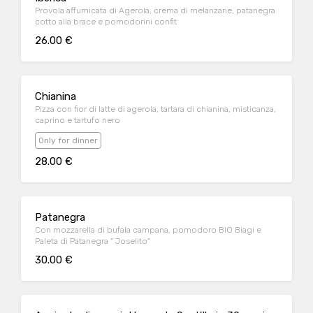
Provola affumicata di Agerola, crema di melanzane, patanegra
cotto alla brace e pomodorini confit
26.00 €
Chianina
Pizza con fior di latte di agerola, tartara di chianina, misticanza,
caprino e tartufo nero
Only for dinner
28.00 €
Patanegra
Con mozzarella di bufala campana, pomodoro BIO Biagi e
Paleta di Patanegra " Joselito"
30.00 €