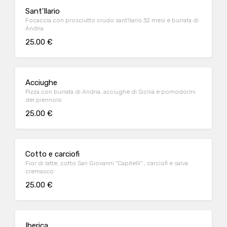
Sant'Ilario
Focaccia con prosciutto crudo sant'Ilario 32 mesi e burrata di
Andria
25.00 €
Acciughe
Pizza con burrata di Andria, acciughe di Sicilia e pomodorini
del piennolo
25.00 €
Cotto e carciofi
Fior di latte, cotto San Giovanni "Capitelli" , carciofi e salva
cremasco
25.00 €
Iberica