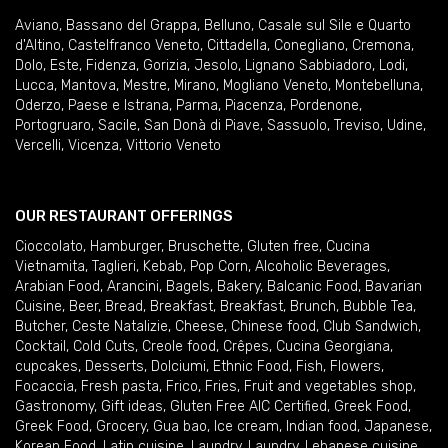
Aviano
,
Bassano del Grappa
,
Belluno
,
Casale sul Sile e Quarto
d'Altino
,
Castelfranco Veneto
,
Cittadella
,
Conegliano
,
Cremona
,
Dolo
,
Este
,
Fidenza
,
Gorizia
,
Jesolo
,
Lignano Sabbiadoro
,
Lodi
,
Lucca
,
Mantova
,
Mestre
,
Mirano
,
Mogliano Veneto
,
Montebelluna
,
Oderzo
,
Paese e Istrana
,
Parma
,
Piacenza
,
Pordenone
,
Portogruaro
,
Sacile
,
San Donà di Piave
,
Sassuolo
,
Treviso
,
Udine
,
Vercelli
,
Vicenza
,
Vittorio Veneto
OUR RESTAURANT OFFERINGS
Cioccolato
,
Hamburger
,
Bruschette
,
Gluten free
,
Cucina
Vietnamita
,
Taglieri
,
Kebab
,
Pop Corn
,
Alcoholic Beverages
,
Arabian Food
,
Arancini
,
Bagels
,
Bakery
,
Balcanic Food
,
Bavarian
Cuisine
,
Beer
,
Bread
,
Breakfast
,
Breakfast
,
Brunch
,
Bubble Tea
,
Butcher
,
Ceste Natalizie
,
Cheese
,
Chinese food
,
Club Sandwich
,
Cocktail
,
Cold Cuts
,
Creole food
,
Crêpes
,
Cucina Georgiana
,
cupcakes
,
Desserts
,
Dolciumi
,
Ethnic Food
,
Fish
,
Flowers
,
Focaccia
,
Fresh pasta
,
Frico
,
Fries
,
Fruit and vegetables shop
,
Gastronomy
,
Gift ideas
,
Gluten Free AIC Certified
,
Greek Food
,
Greek Food
,
Grocery
,
Gua bao
,
Ice cream
,
Indian food
,
Japanese
,
Korean Food
,
Latin cuisine
,
Laundry
,
Laundry
,
Lebanese cuisine
,