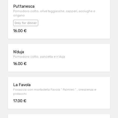
Puttanesca
Pomodoro cotto, olive taggiasche, capperi, acciughe e
origano
Only for dinner
16.00 €
N'duja
Pomodoro cotto, pancetta e n'duja
16.00 €
La Favola
Focaccia con mortadella Favola " Palmieri " , crescenza e
pistacchi
17.00 €