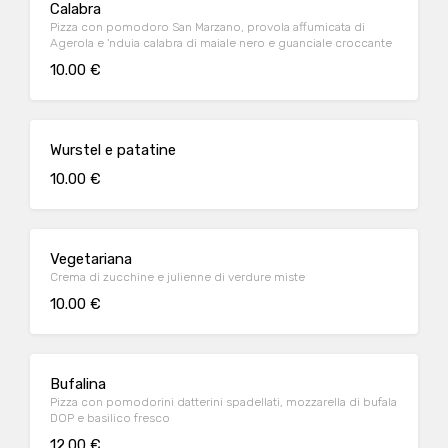
Calabra
Pizza con pomodoro San Marzano, provola affumicata di
Agerola e 'nduia calabra di maiale nero e guanciale croccante
10.00 €
Wurstel e patatine
10.00 €
Vegetariana
Crema di zucchine e julienne di verdure miste
10.00 €
Bufalina
Pizza con pomodorini datterini spadellati, mozzarella di bufala
DOP e basilico fresco
12.00 €