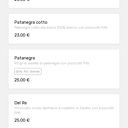
Patanegra cotto
Patanegra cotto alla brace 100% iberico con pizzicotti fritti
23.00 €
Patanegra
90 gr di paletta di patanegra con pizzicotti fritti
Only for dinner
25.00 €
Del Re
Prosciutto crudo Sant'Ilario e culatello di Zibello con pizzicotti
fritti
25.00 €