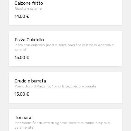
Calzone fritto
Ricotta e salame
14.00 €
Pizza Culatello
Pizza con culatello (nostra selezione) fior di latte di Agerola e
carciofi
15.00 €
Crudo e burrata
Pomodoro S.Marzano, fior di latte, crudo e burrata
15.00 €
Tonnara
Mozzarella fior di latte di Agerola, tartare di tonno e cipolle
caramellate