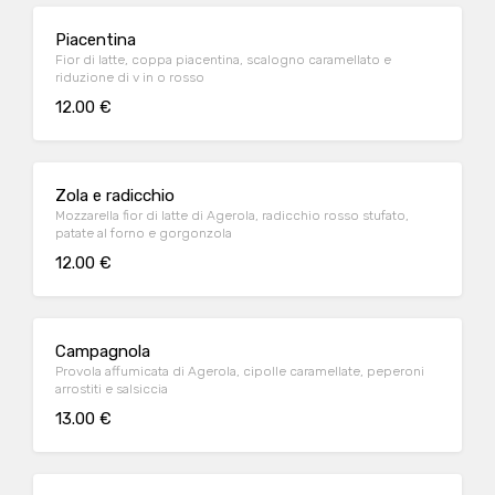
Piacentina
Fior di latte, coppa piacentina, scalogno caramellato e
riduzione di v in o rosso
12.00 €
Zola e radicchio
Mozzarella fior di latte di Agerola, radicchio rosso stufato,
patate al forno e gorgonzola
12.00 €
Campagnola
Provola affumicata di Agerola, cipolle caramellate, peperoni
arrostiti e salsiccia
13.00 €