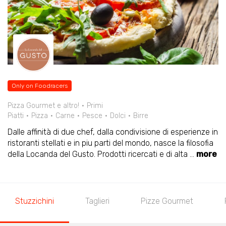
Only on Foodracers
Pizza Gourmet e altro!
Primi
Piatti
Pizza
Carne
Pesce
Dolci
Birre
Dalle affinità di due chef, dalla condivisione di esperienze in
ristoranti stellati e in piu parti del mondo, nasce la filosofia
della Locanda del Gusto. Prodotti ricercati e di alta
...
more
Stuzzichini
Taglieri
Pizze Gourmet