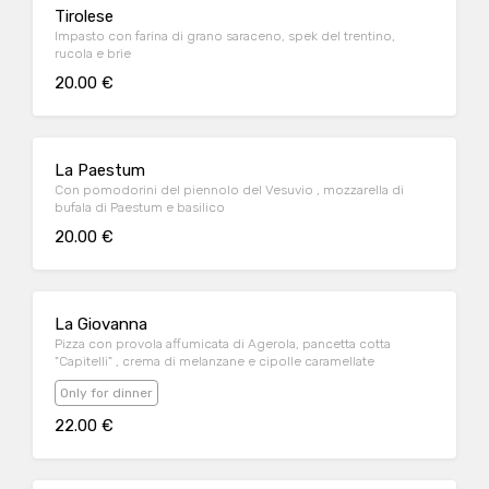
Tirolese
Impasto con farina di grano saraceno, spek del trentino,
rucola e brie
20.00 €
La Paestum
Con pomodorini del piennolo del Vesuvio , mozzarella di
bufala di Paestum e basilico
20.00 €
La Giovanna
Pizza con provola affumicata di Agerola, pancetta cotta
"Capitelli" , crema di melanzane e cipolle caramellate
Only for dinner
22.00 €