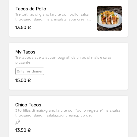
Tacos de Pollo
Tre tortillas di grano farcite con pollo, salsa
thousand island, mais, insalata, sour cream,
pico de gallo, salsa sriracha (piccante)
13.50 €
My Tacos
Tre tacos a scelta accompagnati da chips di mais e salsa
piccante
Only for dinner
15.00 €
Chico Tacos
3 tortillas di mais/grano,farcite con "pollo vegetale",mais,salsa
thousand island,insalata,sour cream,pico de
gallo(leggermente piccante),salsa sriracha(piccante)
13.50 €