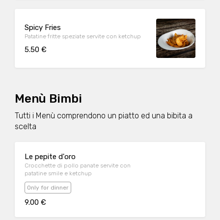
Spicy Fries
Patatine fritte speziate servite con ketchup
5.50 €
Menù Bimbi
Tutti i Menù comprendono un piatto ed una bibita a
scelta
Le pepite d'oro
Crocchette di pollo panate servite con
patatine smile e ketchup
Only for dinner
9.00 €