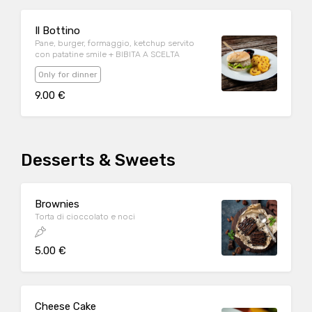
Il Bottino
Pane, burger, formaggio, ketchup servito
con patatine smile + BIBITA A SCELTA
Only for dinner
9.00 €
Desserts & Sweets
Brownies
Torta di cioccolato e noci
5.00 €
Cheese Cake