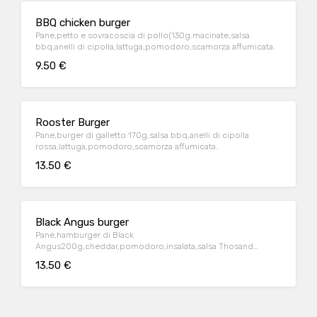
BBQ chicken burger
Pane,petto e sovracoscia di pollo(130g.macinate,salsa
bbq,anelli di cipolla,lattuga,pomodoro,scamorza affumicata.
9.50 €
Rooster Burger
Pane,burger di galletto 170g,salsa bbq,anelli di cipolla
rossa,lattuga,pomodoro,scamorza affumicata.
13.50 €
Black Angus burger
Pane,hamburger di Black
Angus200g,cheddar,pomodoro,insalata,salsa Thosand
island,.
13.50 €