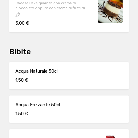
Cheese Cake guarnita con crema di
cioccolato oppure con crema di frutti di
bosco
5.00 €
Bibite
Acqua Naturale 50cl
1.50 €
Acqua Frizzante 50cl
1.50 €