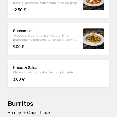
pork, guacamole, sour cream, pico de gallo,
chipotle e coriandolo
12.50 €
Guacamole
Avocado, cipollotto, pomodoro, lime,
peperoncino piccante, coriandolo. Servito
con chips di mais
9.00 €
Chips & Salsa
Chips di mais con salsa Mexicali piccante
3.00 €
Burritos
Burritos + Chips di mais