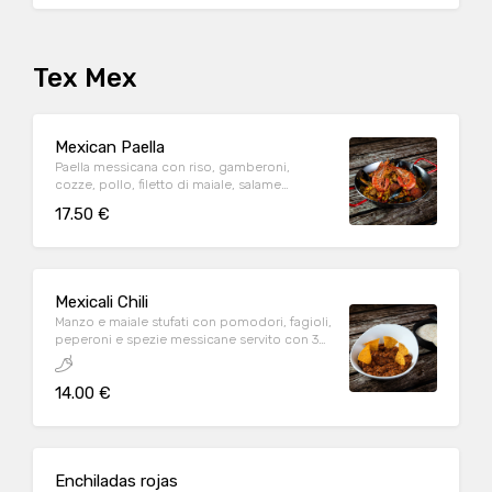
Tex Mex
Mexican Paella
Paella messicana con riso, gamberoni,
cozze, pollo, filetto di maiale, salame
piccante e peperoni
17.50 €
Mexicali Chili
Manzo e maiale stufati con pomodori, fagioli,
peperoni e spezie messicane servito con 3
tortillas di grano
14.00 €
Enchiladas rojas