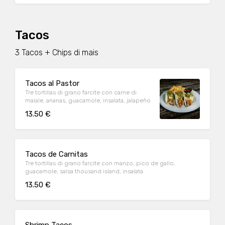
Tacos
3 Tacos + Chips di mais
Tacos al Pastor
Tre tortillas di grano farcite con carne di
maiale, ananas, guacamole, insalata, jalapeño
13.50 €
Tacos de Carnitas
Tre tortillas di grano farcite con manzo, pico de gallo,
guacamole, salsa thousand island, insalata
13.50 €