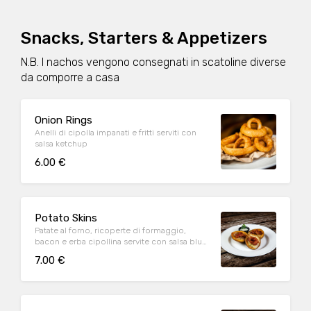
Snacks, Starters & Appetizers
N.B. I nachos vengono consegnati in scatoline diverse
da comporre a casa
Onion Rings
Anelli di cipolla impanati e fritti serviti con
salsa ketchup
6.00 €
Potato Skins
Patate al forno, ricoperte di formaggio,
bacon e erba cipollina servite con salsa blue
cheese
7.00 €