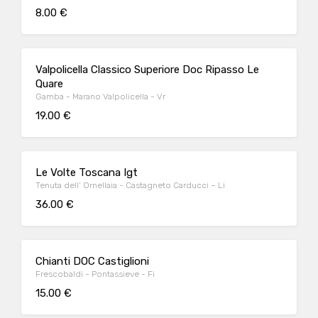
8.00 €
Valpolicella Classico Superiore Doc Ripasso Le
Quare
Gamba - Marano Valpolicella - Vr
19.00 €
Le Volte Toscana Igt
Tenuta dell’ Ornellaia - Castagneto Carducci – Li
36.00 €
Chianti DOC Castiglioni
Frescobaldi - Pontassieve - Fi
15.00 €