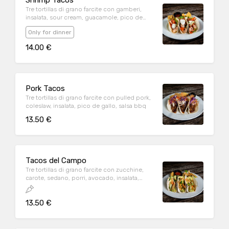
Shrimp Tacos
Tre tortillas di grano farcite con gamberi,
insalata, sour cream, guacamole, pico de
gallo
Only for dinner
14.00 €
Pork Tacos
Tre tortillas di grano farcite con pulled pork,
coleslaw, insalata, pico de gallo, salsa bbq
13.50 €
Tacos del Campo
Tre tortillas di grano farcite con zucchine,
carote, sedano, porri, avocado, insalata,
guacamole, pico de gallo maionese vegana
13.50 €