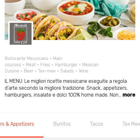
Ristorante Messicano
Main
courses
Meat
Fries
Hamburger
Mexican
Cuisine
Beer
Tex-mex
Salads
Wine
IL MENU: Le migliori ricette messicane eseguite a regola
d'arte secondo la migliore tradizione. Snack, appetizers,
hamburgers, insalate e dolci 100% home made. Non
...
more
 Appetizers
Burritos
Tacos
Tex Mex