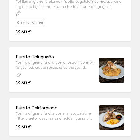
Totillas di grano farcita con "pollo vegetale",riso mex,purea di
fagioli neri,guacamole,salsa cheddar,peperoni grigliati.
Only for dinner
13.50 €
Burrito Toluqueño
Tortilla di grano farcita con chorizo, riso mex
(piccante), crauto rosso, salsa thousand
island, insalata, formaggio
13.50 €
Burrito Californiano
Tortilla di grano farcita con manzo, patatine
fritte, crauto rosso, salsa cheddar, purea di
fagioli, sour cream, pico de gallo
13.50 €