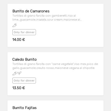
Burrito de Camarones
Tortillas di grano farcita con gamberetti,riso al
lime,,guacamole,insalata,sour cream,maionese al
chipotle(piccante),pico de gallo(leggermente piccante)
Only for dinner
14.00 €
Caledo Burrito
Tortillas di grano farcita con "carne vegetale",riso mex,pico de
gallo,guacamole,crauto rosso,maionese vegana al chipotle.
Only for dinner
13.50 €
Burrito Fajitas