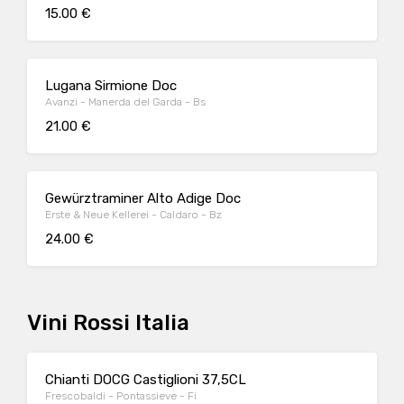
15.00 €
Lugana Sirmione Doc
Avanzi - Manerda del Garda - Bs
21.00 €
Gewürztraminer Alto Adige Doc
Erste & Neue Kellerei - Caldaro - Bz
24.00 €
Vini Rossi Italia
Chianti DOCG Castiglioni 37,5CL
Frescobaldi - Pontassieve - Fi