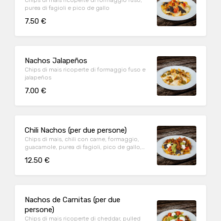
Chips di mais ricoperte di formaggio fuso,
purea di fagioli e pico de gallo
7.50 €
Nachos Jalapeños
Chips di mais ricoperte di formaggio fuso e
jalapeños
7.00 €
Chili Nachos (per due persone)
Chips di mais, chili con carne, formaggio,
guacamole, purea di fagioli, pico de gallo,
sour cream Jalapeños a richiesta
12.50 €
Nachos de Carnitas (per due
persone)
Chips di mais ricoperte di cheddar, pulled