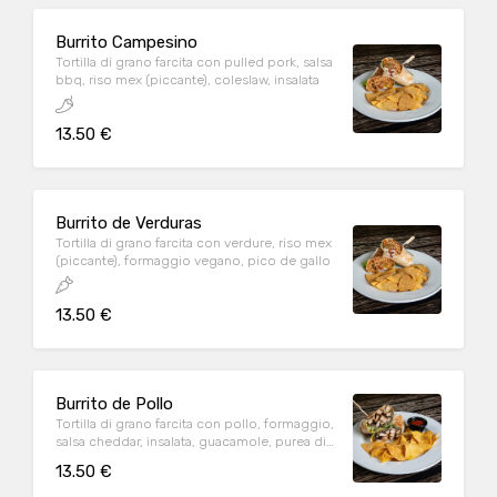
Burrito Campesino
Tortilla di grano farcita con pulled pork, salsa
bbq, riso mex (piccante), coleslaw, insalata
13.50 €
Burrito de Verduras
Tortilla di grano farcita con verdure, riso mex
(piccante), formaggio vegano, pico de gallo
13.50 €
Burrito de Pollo
Tortilla di grano farcita con pollo, formaggio,
salsa cheddar, insalata, guacamole, purea di
fagioli
13.50 €