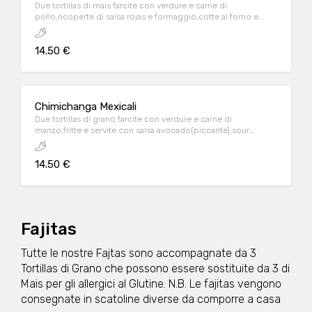
Due tortillas di mais farcite con verdure e carne di
pollo,ricoperte di salsa rojas e formaggio,cotte al forno e
servite con riso mex(piccante) e fagioli neri
14.50 €
Chimichanga Mexicali
Due tortillas di grano farcite con verdure e carne di
manzo,fritte e servite con salsa avocado(piccante),sour
cream,pico de gallo,riso mex(piccante),fagioli neri.
14.50 €
Fajitas
Tutte le nostre Fajtas sono accompagnate da 3
Tortillas di Grano che possono essere sostituite da 3 di
Mais per gli allergici al Glutine. N.B. Le fajitas vengono
consegnate in scatoline diverse da comporre a casa