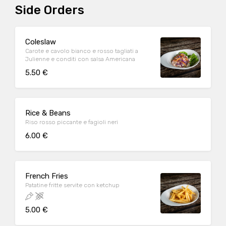
Side Orders
Coleslaw
Carote e cavolo bianco e rosso tagliati a
Julienne e conditi con salsa Americana
5.50 €
Rice & Beans
Riso rosso piccante e fagioli neri
6.00 €
French Fries
Patatine fritte servite con ketchup
5.00 €