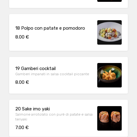
18 Polpo con patate e pomodoro
8.00 €
19 Gamberi cocktail
Gamberi impanati in salsa cocktail piccante
8.00 €
20 Sake imo yaki
Salmone arrotolato con purè di patate e salsa
teriyaki
7.00 €