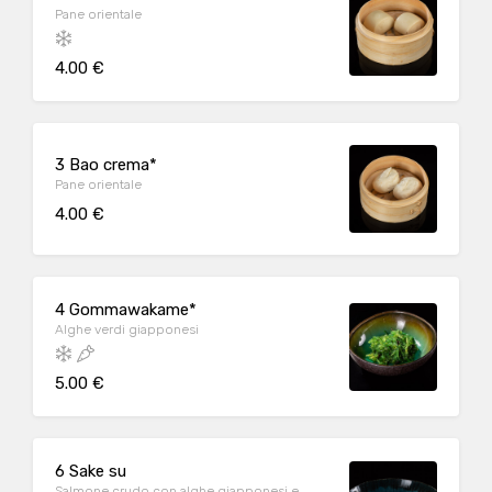
Pane orientale
4.00 €
3 Bao crema*
Pane orientale
4.00 €
4 Gommawakame*
Alghe verdi giapponesi
5.00 €
6 Sake su
Salmone crudo con alghe giapponesi e