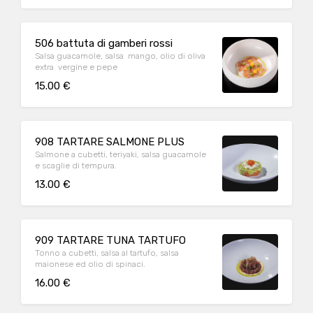
506 battuta di gamberi rossi
Salsa guacamole, salsa mango, olio di oliva
extra vergine e pepe
15.00 €
908 TARTARE SALMONE PLUS
Salmone a cubetti, teriyaki, salsa guacamole
e scaglie di tempura.
13.00 €
909 TARTARE TUNA TARTUFO
Tonno a cubetti, salsa al tartufo, salsa
maionese ed olio di spinaci.
16.00 €