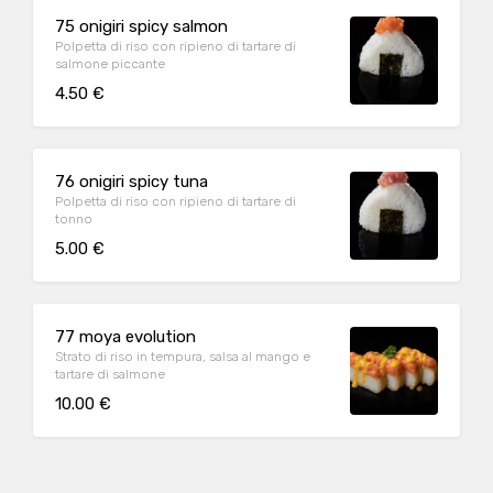
75 onigiri spicy salmon
Polpetta di riso con ripieno di tartare di
salmone piccante
4.50 €
76 onigiri spicy tuna
Polpetta di riso con ripieno di tartare di
tonno
5.00 €
77 moya evolution
Strato di riso in tempura, salsa al mango e
tartare di salmone
10.00 €