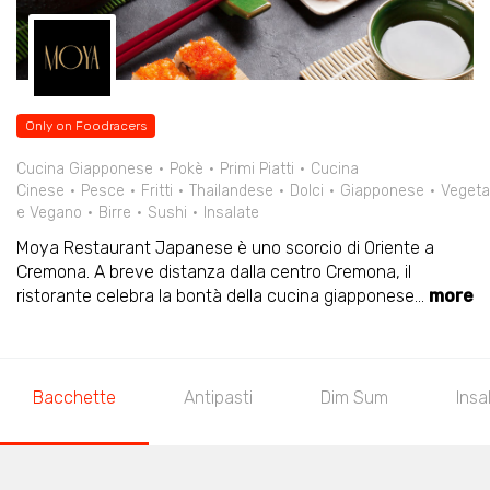
Only on Foodracers
Cucina Giapponese
Pokè
Primi Piatti
Cucina
Cinese
Pesce
Fritti
Thailandese
Dolci
Giapponese
Vegeta
e Vegano
Birre
Sushi
Insalate
Moya Restaurant Japanese è uno scorcio di Oriente a
Cremona. A breve distanza dalla centro Cremona, il
ristorante celebra la bontà della cucina giapponese
...
more
Bacchette
Antipasti
Dim Sum
Insa