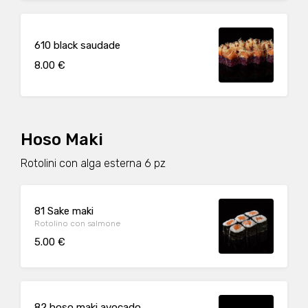
610 black saudade
8.00 €
Hoso Maki
Rotolini con alga esterna 6 pz
81 Sake maki
Rotolino con salmone
5.00 €
82 hoso maki avocado