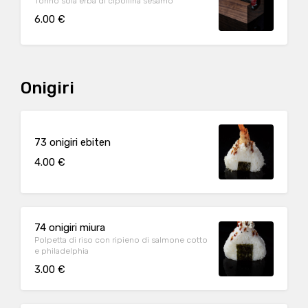
Tonno soia erba di cipollina sesamo
6.00 €
Onigiri
73 onigiri ebiten
4.00 €
74 onigiri miura
Polpetta di riso con ripieno di salmone cotto
e philadelphia
3.00 €