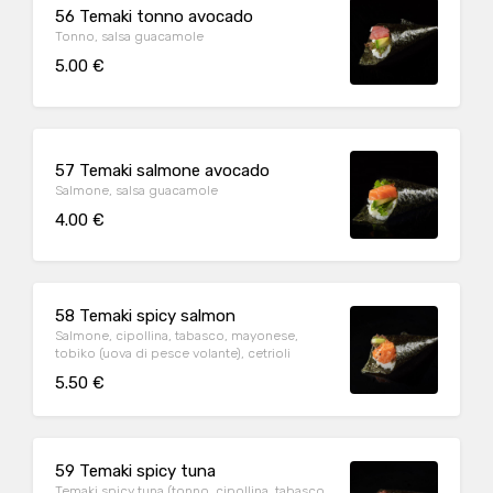
56 Temaki tonno avocado
Tonno, salsa guacamole
5.00 €
57 Temaki salmone avocado
Salmone, salsa guacamole
4.00 €
58 Temaki spicy salmon
Salmone, cipollina, tabasco, mayonese,
tobiko (uova di pesce volante), cetrioli
5.50 €
59 Temaki spicy tuna
Temaki spicy tuna (tonno, cipollina, tabasco,