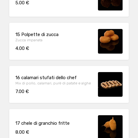
5.00 €
15 Polpette di zucca
Zucca impanata
4.00 €
16 calamari stufati dello chef
Mix di pollo, calamari, purè di patate e alghe
7.00 €
17 chele di granchio fritte
8.00 €