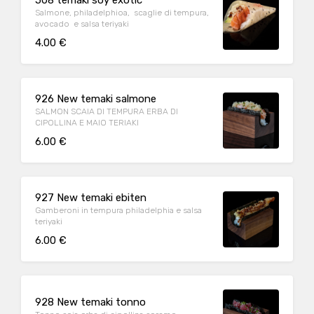
508 temaki soy exotic
Salmone, philadelphioa, scaglie di tempura,
avocado e salsa teriyaki
4.00 €
926 New temaki salmone
SALMON SCAIA DI TEMPURA ERBA DI
CIPOLLINA E MAIO TERIAKI
6.00 €
927 New temaki ebiten
Gamberoni in tempura philadelphia e salsa
teriyaki
6.00 €
928 New temaki tonno