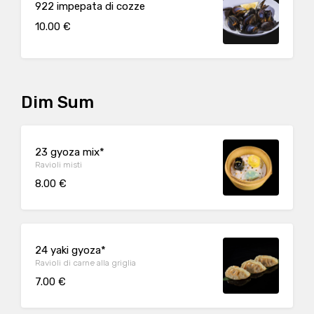
922 impepata di cozze
10.00 €
Dim Sum
23 gyoza mix*
Ravioli misti
8.00 €
24 yaki gyoza*
Ravioli di carne alla griglia
7.00 €