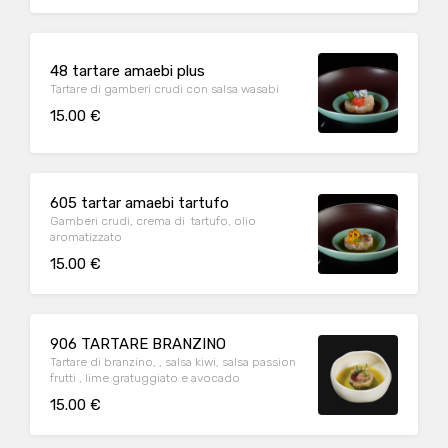
48 tartare amaebi plus
Tartare di gamberi crudi con salsa wasabi
15.00 €
605 tartar amaebi tartufo
Gamberi crudi, crema di tartufo, olio
aromatizzato
15.00 €
906 TARTARE BRANZINO
Tartare di branzino, , salsa kiwi, salsa passion
frutti , lime gratuggiato e avocado
15.00 €