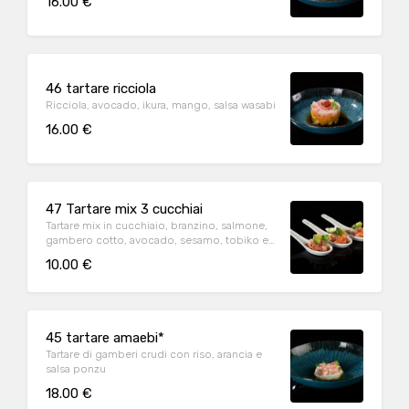
16.00 €
46 tartare ricciola
Ricciola, avocado, ikura, mango, salsa wasabi
16.00 €
47 Tartare mix 3 cucchiai
Tartare mix in cucchiaio, branzino, salmone,
gambero cotto, avocado, sesamo, tobiko e
salsa ponzu
10.00 €
45 tartare amaebi*
Tartare di gamberi crudi con riso, arancia e
salsa ponzu
18.00 €