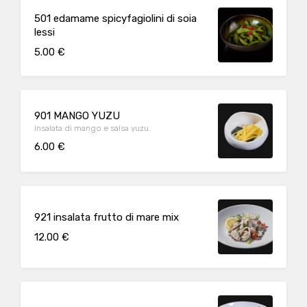
501 edamame spicyfagiolini di soia
lessi
5.00 €
901 MANGO YUZU
Insalata di mango e salsa yuzu.
6.00 €
921 insalata frutto di mare mix
12.00 €