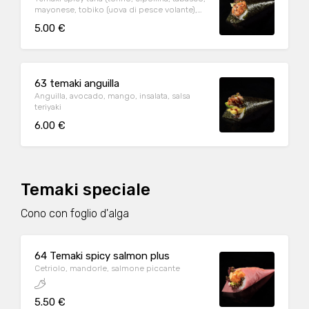
mayonese, tobiko (uova di pesce volante),
cetrioli)
5.00 €
63 temaki anguilla
Anguilla, avocado, mango, insalata, salsa
teriyaki
6.00 €
Temaki speciale
Cono con foglio d'alga
64 Temaki spicy salmon plus
Cetriolo, mandorle, salmone piccante
5.50 €