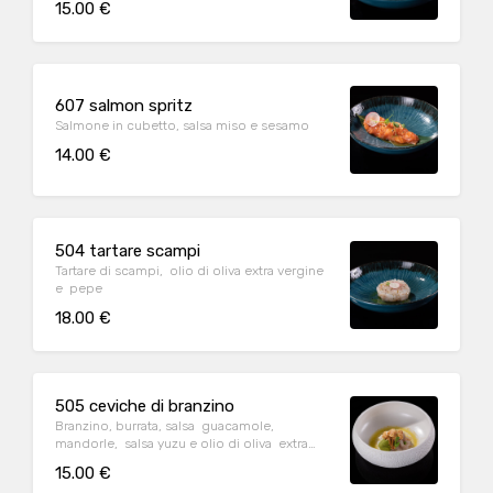
15.00 €
607 salmon spritz
Salmone in cubetto, salsa miso e sesamo
14.00 €
504 tartare scampi
Tartare di scampi, olio di oliva extra vergine
e pepe
18.00 €
505 ceviche di branzino
Branzino, burrata, salsa guacamole,
mandorle, salsa yuzu e olio di oliva extra
vergine
15.00 €