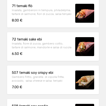
71 temaki flò
Insalata, gamberoni in tempura, philadelphia,
tartare di salmone, fiori di zucca, salsa teriyaki
8.00 €
72 temaki sake ebi
Insalata, fiore di zucca, gambero cotto,
tartare di salmone, mandorle e salsa di rucola
6.50 €
507 temaki soy crispy ebi
Gambero fritto, granella di cipolla fritta,
avocado, salsa cheese e salsa teriyaki
7.00 €