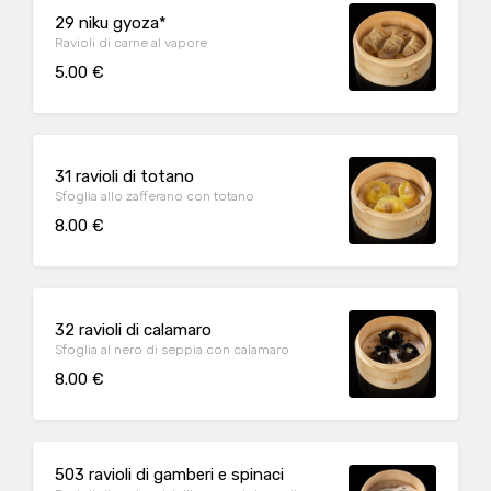
29 niku gyoza*
Ravioli di carne al vapore
5.00 €
31 ravioli di totano
Sfoglia allo zafferano con totano
8.00 €
32 ravioli di calamaro
Sfoglia al nero di seppia con calamaro
8.00 €
503 ravioli di gamberi e spinaci