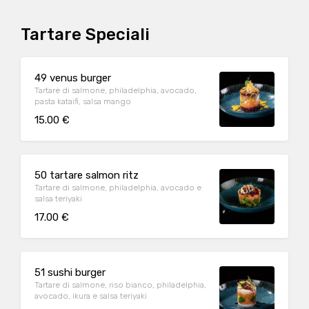
Tartare Speciali
49 venus burger
Tartare di salmone, philadelphia, avocado,
pasta kataifi, salsa mango
15.00 €
50 tartare salmon ritz
Tartare di salmone, philadelphia, avocado e
salsa teriyaki
17.00 €
51 sushi burger
Tartare di salmone, riso bianco, philadelphia,
avocado, ikura e salsa teriyaki