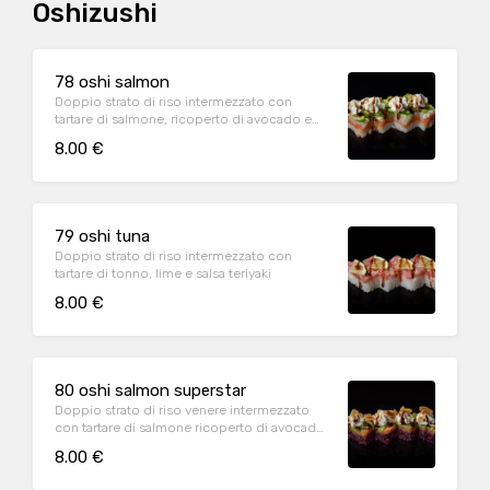
Oshizushi
78 oshi salmon
Doppio strato di riso intermezzato con
tartare di salmone, ricoperto di avocado e
philadelphia
8.00 €
79 oshi tuna
Doppio strato di riso intermezzato con
tartare di tonno, lime e salsa teriyaki
8.00 €
80 oshi salmon superstar
Doppio strato di riso venere intermezzato
con tartare di salmone ricoperto di avocado,
philadelphia, mandorle e salsa teriyaki
8.00 €