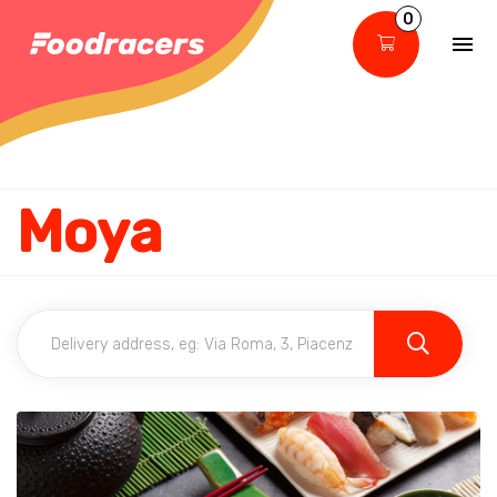
0
Moya