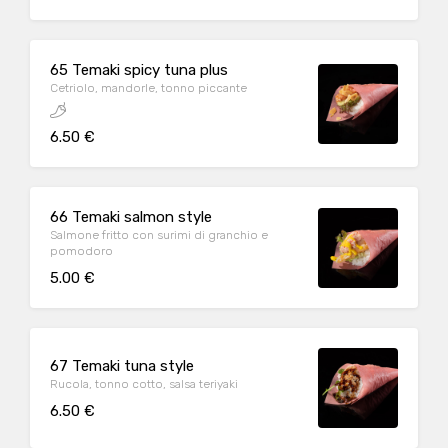
65 Temaki spicy tuna plus
Cetriolo, mandorle, tonno piccante
6.50 €
66 Temaki salmon style
Salmone fritto con surimi di granchio e
pomodoro
5.00 €
67 Temaki tuna style
Rucola, tonno cotto, salsa teriyaki
6.50 €