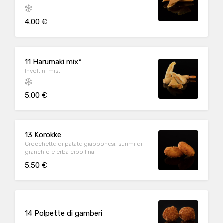
4.00 €
11 Harumaki mix*
Involtini misti
5.00 €
13 Korokke
Crocchette di patate giapponesi, surimi di
granchio e erba cipollina
5.50 €
14 Polpette di gamberi