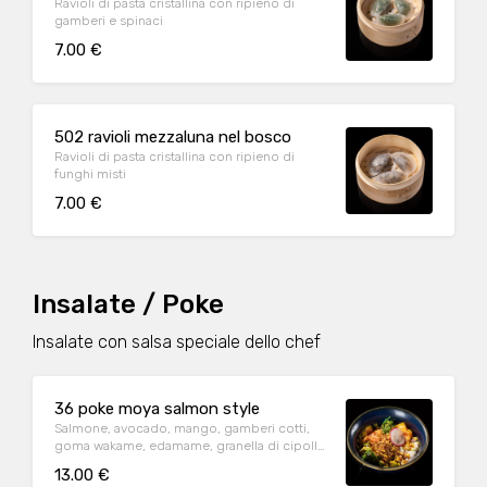
Ravioli di pasta cristallina con ripieno di
gamberi e spinaci
7.00 €
502 ravioli mezzaluna nel bosco
Ravioli di pasta cristallina con ripieno di
funghi misti
7.00 €
Insalate / Poke
Insalate con salsa speciale dello chef
36 poke moya salmon style
Salmone, avocado, mango, gamberi cotti,
goma wakame, edamame, granella di cipolla
fritta, salsa teriyaki, salsa mango
13.00 €