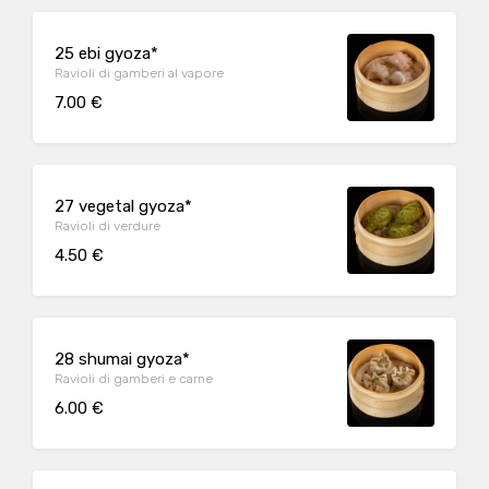
25 ebi gyoza*
Ravioli di gamberi al vapore
7.00 €
27 vegetal gyoza*
Ravioli di verdure
4.50 €
28 shumai gyoza*
Ravioli di gamberi e carne
6.00 €