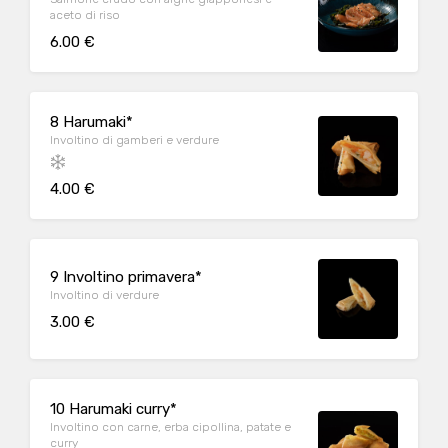
aceto di riso
6.00 €
8 Harumaki*
Involtino di gamberi e verdure
4.00 €
9 Involtino primavera*
Involtino di verdure
3.00 €
10 Harumaki curry*
Involtino con carne, erba cipollina, patate e
curry