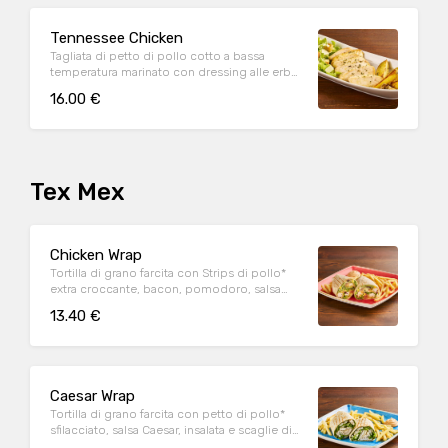
Tennessee Chicken
Tagliata di petto di pollo cotto a bassa
temperatura marinato con dressing alle erbe,
mix di pepi, con contorno di caesar salad e
16.00 €
patate al forno
Tex Mex
Chicken Wrap
Tortilla di grano farcita con Strips di pollo*
extra croccante, bacon, pomodoro, salsa
cheddar, insalata, salsa Special servite con
13.40 €
patate* Fries e salsa OWW
Caesar Wrap
Tortilla di grano farcita con petto di pollo*
sfilacciato, salsa Caesar, insalata e scaglie di
Parmigiano Reggiano DOP, servita con