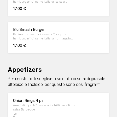
hamburger* di carne italiana, salsa al
"Pecorino Romano DOP", guanciale nostrano,
17.00 €
insalata iceberg, salsa maionese senapata
con pomodori secchi, servito con patate*
Fries e salsa OWW.
Blu Smash Burger
Panino con semi di sesamo*, doppio
hamburger* di carne italiana, formaggio
Cheddar affumicato, bacon, salsa smoked,
17.00 €
insalata iceberg, servito con patate* Fries e
salsa OWW
Appetizers
Per i nostri fritti scegliamo solo olio di semi di girasole
altoleico e linoleico: per questo sono così fragranti!
Onion Rings 4 pz
Anelli di cipolla* pastellati e fritti, serviti con
salsa Barbecue