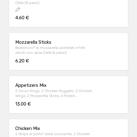
OWW (8 pezzi)
4.60 €
Mozzarella Sticks
Bastoncini* di mozzarella pastellati e fritti
serviti con salsa OWW (6 pezzi)
6.20 €
Appetizers Mix
2 Onion Rings, 2 Chicken Nuggets, 2 Chicken
Wings, 2 Mozzarella Sticks, 6 Potato
Crunchies, serviti con salsa OWW
13.00 €
Chicken Mix
2 Strips di pollo* extra croccante, 2 Chicken