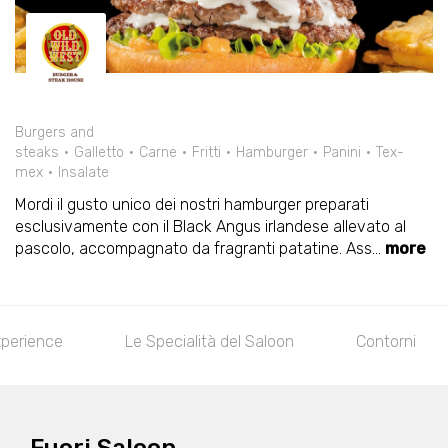
Burgers and
steaks
Galletto
Carne
Fritti
Hamburger
Panini
Tex-
mex
Insalate
Mordi il gusto unico dei nostri hamburger preparati
esclusivamente con il Black Angus irlandese allevato al
pascolo, accompagnato da fragranti patatine. Ass
...
more
xperience
Le Specialità del Saloon
Contorni