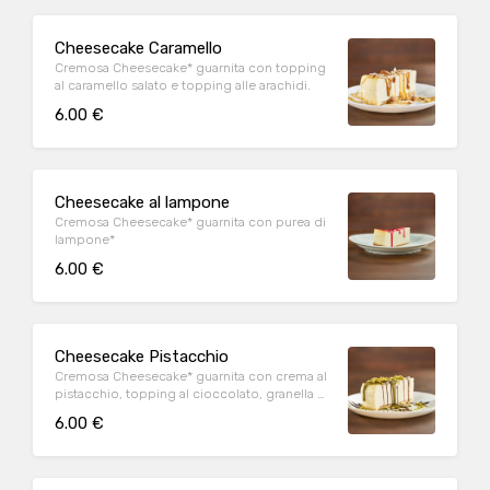
Cheesecake Caramello
Cremosa Cheesecake* guarnita con topping
al caramello salato e topping alle arachidi.
6.00 €
Cheesecake al lampone
Cremosa Cheesecake* guarnita con purea di
lampone*
6.00 €
Cheesecake Pistacchio
Cremosa Cheesecake* guarnita con crema al
pistacchio, topping al cioccolato, granella di
pistacchio
6.00 €