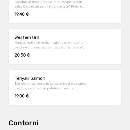
Costine di maiale cotte in sottovuoto con
salsa Barbecue servite con patate* Fries e
salsa Barbecue
19.40 €
Western Grill
Manzo, petto di pollo*, salsiccia, wurstel e
verdure al forno, accompagnati da patate*
Fries e salsa OWW (per 1 persona)
20.50 €
Teriyaki Salmon
Trancio di salmone in salsa teriyaki e sesamo
tostato, servito con patate al forno e
fagiolini*
19.00 €
Contorni