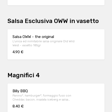
Salsa Esclusiva OWW in vasetto
Salsa OWW - the original
L'unica ed inimitabile salsa originale Old Wild
West - vasetto 185gr
4.90 €
Magnifici 4
Billy BBQ
Panino*, hamburger*, formaggio fuso con
Cheddar, bacon, insalata iceberg e salsa
Barbecue
8.40 €