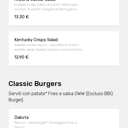
Insalata mista, petto di pollo* sfilacciato,
crostini di pane*, scaglie di Parmigiano
Reggiano DOP e salsa Caesar
13.30 €
Kentucky Crispy Salad
Insalata mista, bacon, cotoletta di pollo*
panata, salsa Caesar, nachos e pomodorini
datterino
12.90 €
Classic Burgers
Serviti con patate* Fries e salsa OWW (Escluso BBQ
Burger)
Dakota
Panino*, hamburger*, formaggio fuso e
bacon