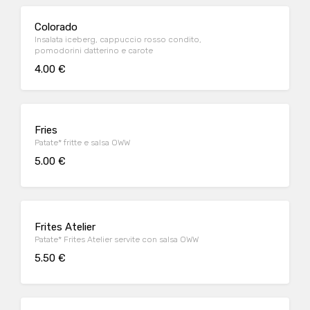
Colorado
Insalata iceberg, cappuccio rosso condito,
pomodorini datterino e carote
4.00 €
Fries
Patate* fritte e salsa OWW
5.00 €
Frites Atelier
Patate* Frites Atelier servite con salsa OWW
5.50 €