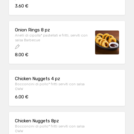
3.60 €
Onion Rings 8 pz
Anelli di cipolla* pastellati e fritti, serviti con
salsa Barbecue
8.00 €
Chicken Nuggets 4 pz
Bocconcini di pollo* fritti serviti con salsa
OWW
6.00 €
Chicken Nuggets 8pz
Bocconcini di pollo* fritti serviti con salsa
OWW