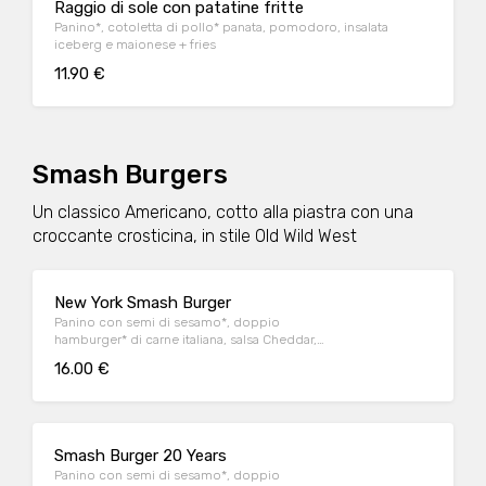
Raggio di sole con patatine fritte
Panino*, cotoletta di pollo* panata, pomodoro, insalata
iceberg e maionese + fries
11.90 €
Smash Burgers
Un classico Americano, cotto alla piastra con una
croccante crosticina, in stile Old Wild West
New York Smash Burger
Panino con semi di sesamo*, doppio
hamburger* di carne italiana, salsa Cheddar,
bacon, pomodoro, salsa OWW, insalata
16.00 €
iceberg e cetriolini, accompagnato da
patate* Fries e salsa OWW.
Smash Burger 20 Years
Panino con semi di sesamo*, doppio