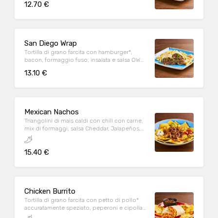
12.70 €
patate* Fries e salsa OWW
San Diego Wrap
Tortilla di grano farcita con hamburger*,
bacon, formaggio fuso, insalata e salsa OWW,
servita con patate* Fries e salsa OWW
13.10 €
Mexican Nachos
Triangolini di mais caldi con chili con carne,
mix di formaggi, salsa Cheddar, Jalapeños,
pomodoro e prezzemolo fresco, serviti con
mix di salse (Guacamole, Messicana e sauce
15.40 €
Cream)
Chicken Burrito
Tortilla di grano farcita con petto di pollo*
accuratamente speziato, peperoni e cipolla
rossa marinati in salsa Messicana, mix di