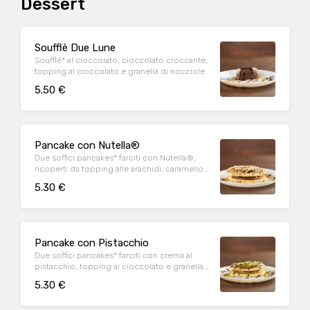
Dessert
Soufflè Due Lune
Soufflé* al cioccolato, cioccolato croccante,
topping al cioccolato e granella di nocciole
5.50 €
Pancake con Nutella®
Due soffici pancakes* farciti con Nutella®,
ricoperti da topping alle arachidi, caramello
salato e granella di nocciola
5.30 €
Pancake con Pistacchio
Due soffici pancakes* farciti con crema al
pistacchio, topping al cioccolato e granella
di pistacchio
5.30 €