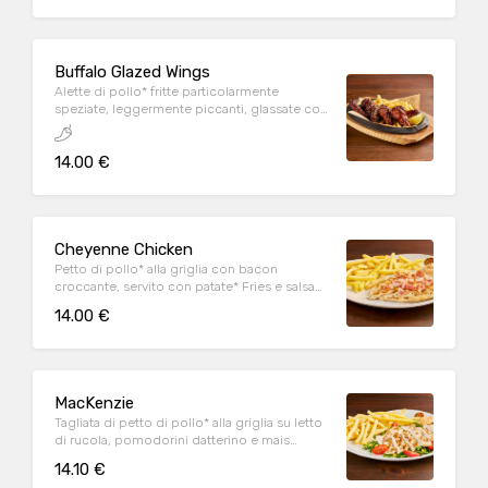
Buffalo Glazed Wings
Alette di pollo* fritte particolarmente
speziate, leggermente piccanti, glassate con
Korean sauce, sesamo tostato, prezzemolo,
lime e servite con patate* Fries
14.00 €
Cheyenne Chicken
Petto di pollo* alla griglia con bacon
croccante, servito con patate* Fries e salsa
OWW
14.00 €
MacKenzie
Tagliata di petto di pollo* alla griglia su letto
di rucola, pomodorini datterino e mais
servita con patate* Fries e salsa OWW
14.10 €