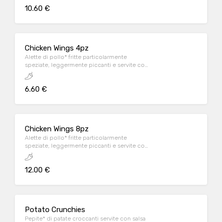
10.60 €
Chicken Wings 4pz
Alette di pollo* fritte particolarmente
speziate, leggermente piccanti e servite con
salsa OWW
6.60 €
Chicken Wings 8pz
Alette di pollo* fritte particolarmente
speziate, leggermente piccanti e servite con
salsa OWW
12.00 €
Potato Crunchies
Pepite* di patate croccanti servite con salsa