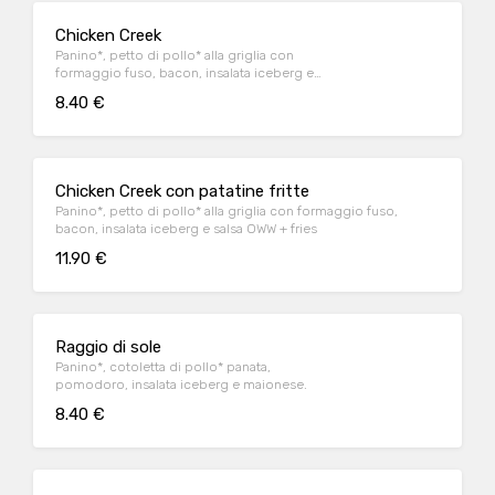
Chicken Creek
Panino*, petto di pollo* alla griglia con
formaggio fuso, bacon, insalata iceberg e
salsa OWW
8.40 €
Chicken Creek con patatine fritte
Panino*, petto di pollo* alla griglia con formaggio fuso,
bacon, insalata iceberg e salsa OWW + fries
11.90 €
Raggio di sole
Panino*, cotoletta di pollo* panata,
pomodoro, insalata iceberg e maionese.
8.40 €