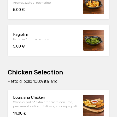
Aromatizzate al rosmarino
5.00 €
Fagiolini
Fagiolini* cotti al vapore
5.00 €
Chicken Selection
Petto di pollo 100% italiano
Louisiana Chicken
Strips di pollo* extra croccante con lime,
prezzemolo e fiocchi di sale, accompagnati
da patate* Fries e salsa Sweet & chili
14.00 €