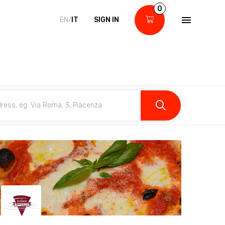
0
EN/
IT
SIGN IN