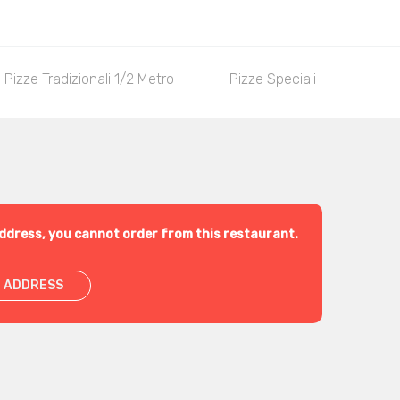
Pizze Tradizionali 1/2 Metro
Pizze Speciali
Pizz
ddress, you cannot order from this restaurant.
 ADDRESS