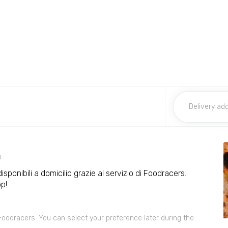
i
sponibili a domicilio grazie al servizio di Foodracers.
p!
 Foodracers. You can select your preference later during the