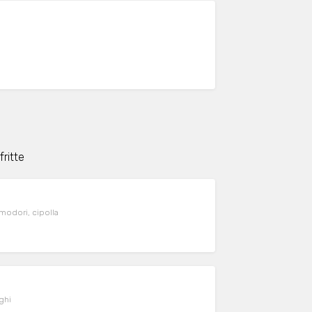
fritte
modori, cipolla
ghi