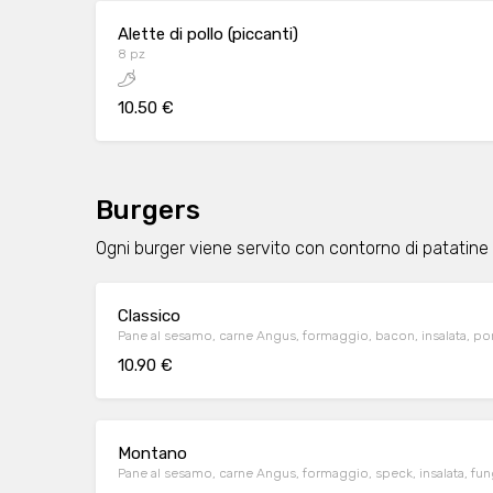
Alette di pollo (piccanti)
8 pz
10.50 €
Burgers
Ogni burger viene servito con contorno di patatine 
Classico
Pane al sesamo, carne Angus, formaggio, bacon, insalata, po
10.90 €
Montano
Pane al sesamo, carne Angus, formaggio, speck, insalata, fun