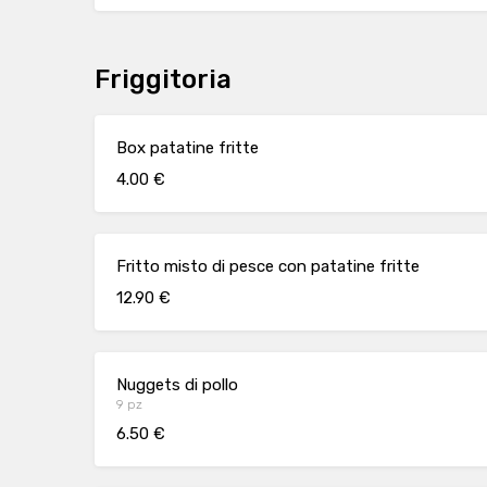
Friggitoria
Box patatine fritte
4.00 €
Fritto misto di pesce con patatine fritte
12.90 €
Nuggets di pollo
9 pz
6.50 €