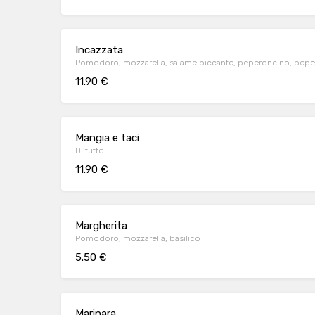
Incazzata
Pomodoro, mozzarella, salame piccante, peperoncino, peper
11.90 €
Mangia e taci
Di tutto
11.90 €
Margherita
Pomodoro, mozzarella, basilico
5.50 €
Marinara