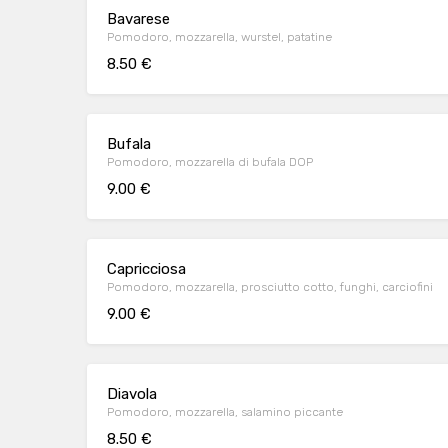
Bavarese
Pomodoro, mozzarella, wurstel, patatine
8.50 €
Bufala
Pomodoro, mozzarella di bufala DOP
9.00 €
Capricciosa
Pomodoro, mozzarella, prosciutto cotto, funghi, carciofini
9.00 €
Diavola
Pomodoro, mozzarella, salamino piccante
8.50 €