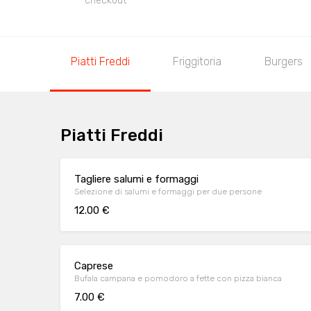
checkout
Piatti Freddi
Friggitoria
Burgers
Piatti Freddi
Tagliere salumi e formaggi
Selezione di salumi e formaggi per due persone
12.00 €
Caprese
Bufala campana e pomodoro a fette con pizza bianca
7.00 €