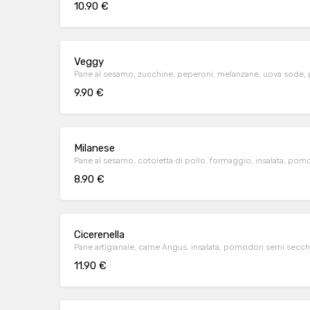
10.90 €
Veggy
Pane al sesamo, zucchine, peperoni, melanzane, uova sode, 
9.90 €
Milanese
Pane al sesamo, cotoletta di pollo, formaggio, insalata, pom
8.90 €
Cicerenella
Pane artigianale, carne Angus, insalata, pomodori semi secc
11.90 €