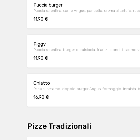
Puccia burger
Puccia salentina, carne Angus, pancetta, crema al tartufo, ruc
11.90 €
Piggy
Puccia salentina, burger di salsiccia, friarielli conditi, scamorz
11.90 €
Chiatto
Pane al sesamo, doppio burger Angus, formaggio, insalata, 
16.90 €
Pizze Tradizionali