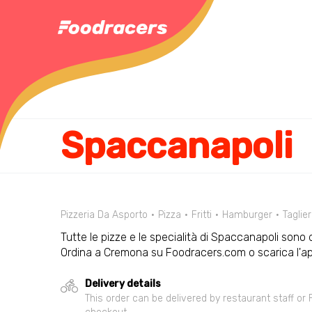
Spaccanapoli
Pizzeria Da Asporto
Pizza
Fritti
Hamburger
Taglier
Tutte le pizze e le specialità di Spaccanapoli sono di
Ordina a Cremona su Foodracers.com o scarica l'ap
Delivery details
This order can be delivered by restaurant staff or