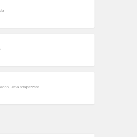
ola
a
bacon, uova strapazzate