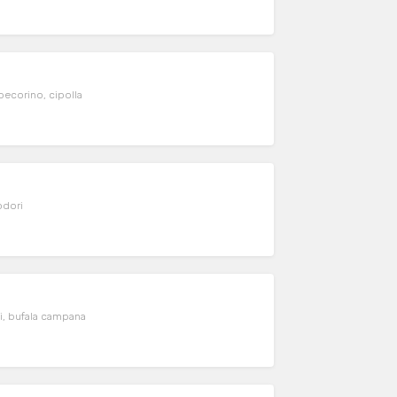
pecorino, cipolla
odori
hi, bufala campana