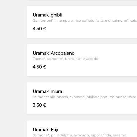
Uramaki ghibli
Gamberoni* in tempura, riso soffiato, tartare di salmone*, sals
4.50 €
Uramaki Arcobaleno
Tonno*, salmone*, branzino*, avocado
4.50 €
Uramaki miura
Salmone* alla piastra, avocado, philadelphia, maionese, salsa
3.50 €
Uramaki Fuji
Salmone*, philadelphia, avocado, cipolla fritta, sesamo