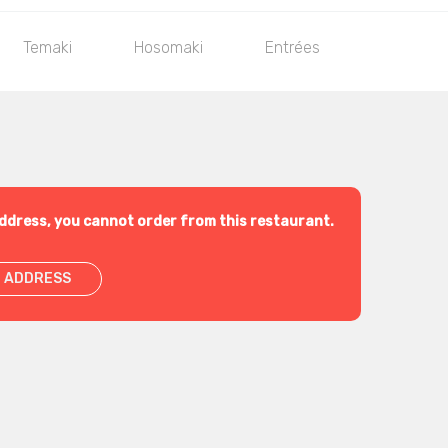
Temaki
Hosomaki
Entrées
Primi piat
ddress, you cannot order from this restaurant.
 ADDRESS