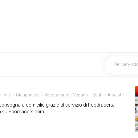
Fritti
Giapponese
Vegetariano e Vegano
Sushi
Insalate
n consegna a domicilio grazie al servizio di Foodracers.
 o su Foodracers.com