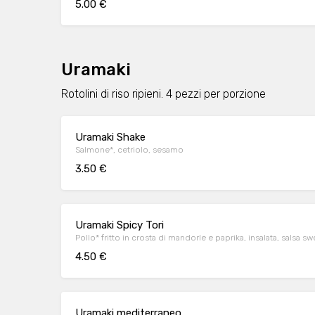
5.00 €
Uramaki
Rotolini di riso ripieni. 4 pezzi per porzione
Uramaki Shake
Salmone*, cetriolo, sesamo
3.50 €
Uramaki Spicy Tori
Pollo* fritto in crosta di mandorle e paprika, insalata, salsa s
4.50 €
Uramaki mediterraneo