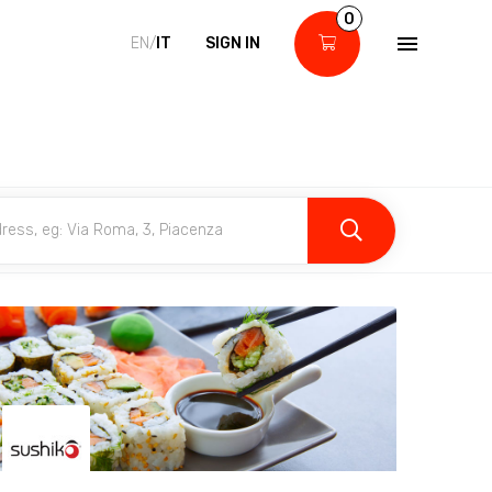
0
EN/
IT
SIGN IN