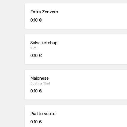
Extra Zenzero
0.10 €
Salsa ketchup
15ml
0.10 €
Maionese
Bustina 15ml
0.10 €
Piatto vuoto
0.10 €