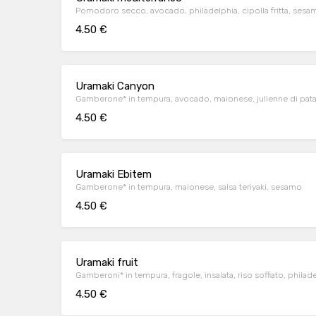
Pomodoro secco, avocado, philadelphia, cipolla fritta, sesa
4.50 €
Uramaki Canyon
Gamberone* in tempura, avocado, maionese, julienne di patate 
4.50 €
Uramaki Ebitem
Gamberone* in tempura, maionese, salsa teriyaki, sesamo
4.50 €
Uramaki fruit
Gamberoni* in tempura, fragole, insalata, riso soffiato, philad
4.50 €