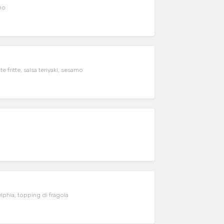
mo
fritte, salsa teriyaki, sesamo
elphia, topping di fragola