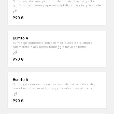
Burrito vegetariano già composto con riso basmati,pollo
grigliato,black beans,peperoni grigliati,formaggio,guacamole
9.90 €
Burrito 4
Burrito già composto con riso mex, pulled pork, cipolle
caramellate, black beans, formaggio,mayo chipotle
9.90 €
Burrito 5
Burrito già composto con riso basmati, manzo sfilacciato,
black beans,peperoni, formaggio e salsa rossa piccante
9.90 €