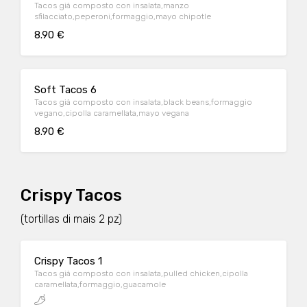
Tacos già composto con insalata,manzo
sfilacciato,peperoni,formaggio,mayo chipotle
8.90 €
Soft Tacos 6
Tacos già composto con insalata,black beans,formaggio
vegano,cipolla caramellata,mayo vegana
8.90 €
Crispy Tacos
(tortillas di mais 2 pz)
Crispy Tacos 1
Tacos già composto con insalata,pulled chicken,cipolla
caramellata,formaggio,guacamole