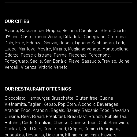
OUR CITIES
Aviano
,
Bassano del Grappa
,
Belluno
,
Casale sul Sile e Quarto
d'Altino
,
Castelfranco Veneto
,
Cittadella
,
Conegliano
,
Cremona
,
Dolo
,
Este
,
Fidenza
,
Gorizia
,
Jesolo
,
Lignano Sabbiadoro
,
Lodi
,
Lucca
,
Mantova
,
Mestre
,
Mirano
,
Mogliano Veneto
,
Montebelluna
,
Oderzo
,
Paese e Istrana
,
Parma
,
Piacenza
,
Pordenone
,
Portogruaro
,
Sacile
,
San Donà di Piave
,
Sassuolo
,
Treviso
,
Udine
,
Vercelli
,
Vicenza
,
Vittorio Veneto
OUR RESTAURANT OFFERINGS
Cioccolato
,
Hamburger
,
Bruschette
,
Gluten free
,
Cucina
Vietnamita
,
Taglieri
,
Kebab
,
Pop Corn
,
Alcoholic Beverages
,
Arabian Food
,
Arancini
,
Bagels
,
Bakery
,
Balcanic Food
,
Bavarian
Cuisine
,
Beer
,
Bread
,
Breakfast
,
Breakfast
,
Brunch
,
Bubble Tea
,
Butcher
,
Ceste Natalizie
,
Cheese
,
Chinese food
,
Club Sandwich
,
Cocktail
,
Cold Cuts
,
Creole food
,
Crêpes
,
Cucina Georgiana
,
cupcakes
,
Desserts
,
Dolciumi
,
Ethnic Food
,
Fish
,
Flowers
,