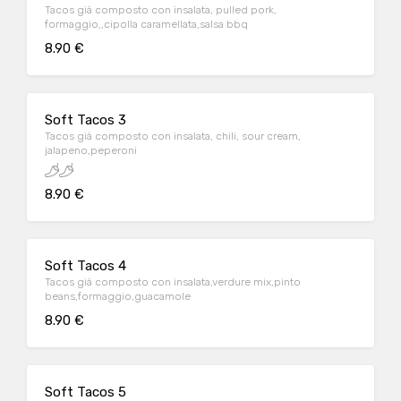
Tacos già composto con insalata, pulled pork,
formaggio,,cipolla caramellata,salsa bbq
8.90 €
Soft Tacos 3
Tacos già composto con insalata, chili, sour cream,
jalapeno,peperoni
8.90 €
Soft Tacos 4
Tacos già composto con insalata,verdure mix,pinto
beans,formaggio,guacamole
8.90 €
Soft Tacos 5