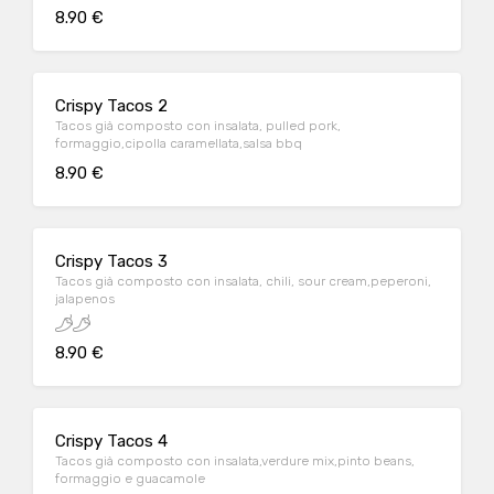
8.90 €
Crispy Tacos 2
Tacos già composto con insalata, pulled pork,
formaggio,cipolla caramellata,salsa bbq
8.90 €
Crispy Tacos 3
Tacos già composto con insalata, chili, sour cream,peperoni,
jalapenos
8.90 €
Crispy Tacos 4
Tacos già composto con insalata,verdure mix,pinto beans,
formaggio e guacamole