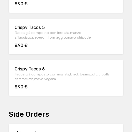
8.90 €
Crispy Tacos 5
Tacos già composto con insalata,manzo
sfilacciato,peperoni,formaggio,mayo chipotle
8.90 €
Crispy Tacos 6
Tacos già composto con insalata,black beans,tofu,cipolla
caramellata,mayo vegana
8.90 €
Side Orders