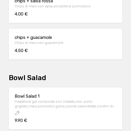
chips + salsa rossa
Chips di mais con salsa piccante al pomodoro
4.00 €
chips + guacamole
Chips di mais con guacamole
4.50 €
Bowl Salad
Bowl Salad 1
Insalatona già composta con insalata,riso, pollo
grigliato,mais,pomodori,grana,cipolla caramellata,crostini di
pane,salsa caesar
9.90 €