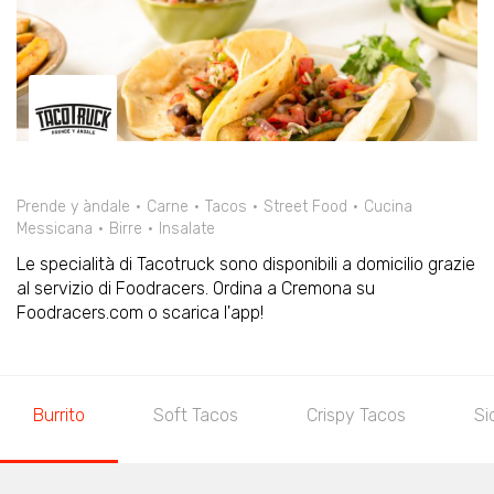
Prende y àndale
Carne
Tacos
Street Food
Cucina
Messicana
Birre
Insalate
Le specialità di Tacotruck sono disponibili a domicilio grazie
al servizio di Foodracers. Ordina a Cremona su
Foodracers.com o scarica l'app!
Burrito
Soft Tacos
Crispy Tacos
Si