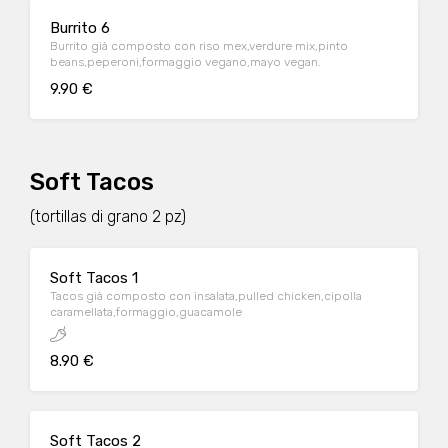
Burrito 6
Burrito già composto con riso mex,verdure mix,pinto
beans,peperoni,formaggio vegano,mayo vegan.
9.90 €
Soft Tacos
(tortillas di grano 2 pz)
Soft Tacos 1
Tacos già composto con insalata,pulled chicken,cipolla
caramellata,formaggio,guacamole
8.90 €
Soft Tacos 2