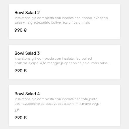
Bowl Salad 2
Insalatona già composta con insalata,riso, tonno, avocado,
salsa vinaigrette,cetrioli,olive,feta,chips di mais
9.90 €
Bowl Salad 3
Insalatona già composta con insalata,riso,pulled
pork,mais,cipolla,formaggio,jalapenos,chips di mais,salsa
bbq
9.90 €
Bowl Salad 4
Insalatona già composta con insalata,riso,tofu,pinto
beans,zucchine,carote,avocado,semi mix,mayo vegan
9.90 €