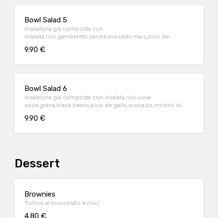
Bowl Salad 5
Insalatona già composta con
insalata,riso,gamberetti,carote,avocado,mais,pico de
gallo,semi mix,sour cream
9.90 €
Bowl Salad 6
Insalatona già composta con insalata,riso,uova
sode,grana,black beans,pico de gallo,avocado,crostini di
pane,mayo chipotle
9.90 €
Dessert
Brownies
Tortino al cioccolato e noci
4.80 €