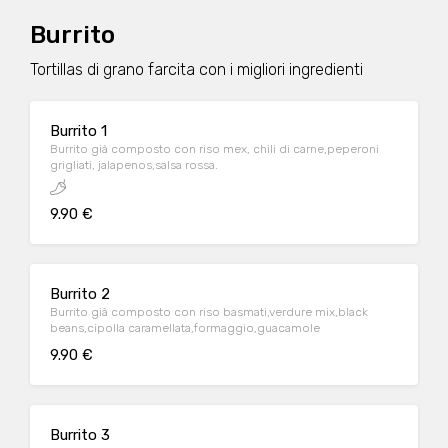
Burrito
Tortillas di grano farcita con i migliori ingredienti
Burrito 1
Burrito già composto con riso mex, chili di carne,peperoni
grigliati, jalapenos,salsa rossa.
9.90 €
Burrito 2
Burrito già composto con riso basmati,verdure mix,black
beans,cipolla caramellata,formaggio,guacamole
9.90 €
Burrito 3