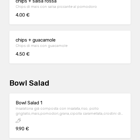
chips + salsa rossa
Chips di mais con salsa piccante al pomodoro
4.00 €
chips + guacamole
Chips di mais con guacamole
4.50 €
Bowl Salad
Bowl Salad 1
Insalatona già composta con insalata,riso, pollo
grigliato,mais,pomodori,grana,cipolla caramellata,crostini di
pane,salsa caesar
9.90 €