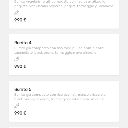
Burrito vegetariano già composto con riso basmati,pollo
grigliato,black beans,peperoni grigliati,formaggio,guacamole
9.90 €
Burrito 4
Burrito già composto con riso mex, pulled pork, cipolle
caramellate, black beans, formaggio,mayo chipotle
9.90 €
Burrito 5
Burrito già composto con riso basmati, manzo sfilacciato,
black beans,peperoni, formaggio e salsa rossa piccante
9.90 €