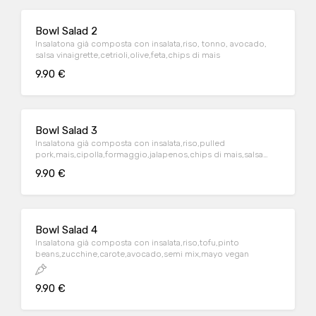
Bowl Salad 2
Insalatona già composta con insalata,riso, tonno, avocado,
salsa vinaigrette,cetrioli,olive,feta,chips di mais
9.90 €
Bowl Salad 3
Insalatona già composta con insalata,riso,pulled
pork,mais,cipolla,formaggio,jalapenos,chips di mais,salsa
bbq
9.90 €
Bowl Salad 4
Insalatona già composta con insalata,riso,tofu,pinto
beans,zucchine,carote,avocado,semi mix,mayo vegan
9.90 €