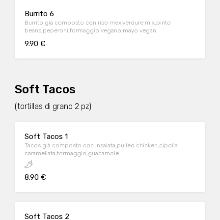
Burrito 6
Burrito già composto con riso mex,verdure mix,pinto
beans,peperoni,formaggio vegano,mayo vegan.
9.90 €
Soft Tacos
(tortillas di grano 2 pz)
Soft Tacos 1
Tacos già composto con insalata,pulled chicken,cipolla
caramellata,formaggio,guacamole
8.90 €
Soft Tacos 2