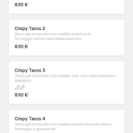
8.90 €
Crispy Tacos 2
Tacos già composto con insalata, pulled pork,
formaggio,cipolla caramellata,salsa bbq
8.90 €
Crispy Tacos 3
Tacos già composto con insalata, chili, sour cream,peperoni,
jalapenos
8.90 €
Crispy Tacos 4
Tacos già composto con insalata,verdure mix,pinto beans,
formaggio e guacamole