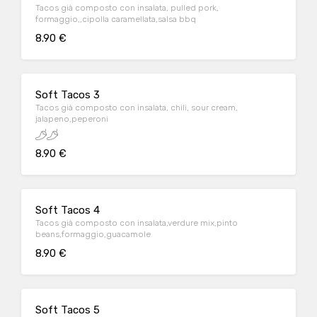
Tacos già composto con insalata, pulled pork,
formaggio,,cipolla caramellata,salsa bbq
8.90 €
Soft Tacos 3
Tacos già composto con insalata, chili, sour cream,
jalapeno,peperoni
8.90 €
Soft Tacos 4
Tacos già composto con insalata,verdure mix,pinto
beans,formaggio,guacamole
8.90 €
Soft Tacos 5