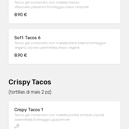
Tacos già composto con insalata,manzo
sfilacciato,peperoni,formaggio,mayo chipotle
8.90 €
Soft Tacos 6
Tacos già composto con insalata,black beans,formaggio
vegano,cipolla caramellata,mayo vegana
8.90 €
Crispy Tacos
(tortillas di mais 2 pz)
Crispy Tacos 1
Tacos già composto con insalata,pulled chicken,cipolla
caramellata,formaggio,guacamole