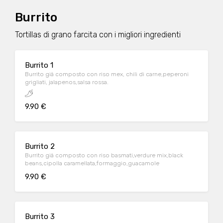
Burrito
Tortillas di grano farcita con i migliori ingredienti
Burrito 1
Burrito già composto con riso mex, chili di carne,peperoni
grigliati, jalapenos,salsa rossa.
9.90 €
Burrito 2
Burrito già composto con riso basmati,verdure mix,black
beans,cipolla caramellata,formaggio,guacamole
9.90 €
Burrito 3