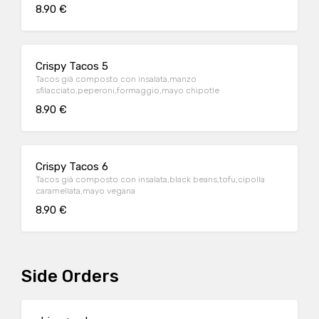
8.90 €
Crispy Tacos 5
Tacos già composto con insalata,manzo
sfilacciato,peperoni,formaggio,mayo chipotle
8.90 €
Crispy Tacos 6
Tacos già composto con insalata,black beans,tofu,cipolla
caramellata,mayo vegana
8.90 €
Side Orders