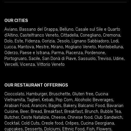
OUR CITIES
Aviano
,
Bassano del Grappa
,
Belluno
,
Casale sul Sile e Quarto
d'Altino
,
Castelfranco Veneto
,
Cittadella
,
Conegliano
,
Cremona
,
Dolo
,
Este
,
Fidenza
,
Gorizia
,
Jesolo
,
Lignano Sabbiadoro
,
Lodi
,
Lucca
,
Mantova
,
Mestre
,
Mirano
,
Mogliano Veneto
,
Montebelluna
,
Oderzo
,
Paese e Istrana
,
Parma
,
Piacenza
,
Pordenone
,
Portogruaro
,
Sacile
,
San Donà di Piave
,
Sassuolo
,
Treviso
,
Udine
,
Vercelli
,
Vicenza
,
Vittorio Veneto
OUR RESTAURANT OFFERINGS
Cioccolato
,
Hamburger
,
Bruschette
,
Gluten free
,
Cucina
Vietnamita
,
Taglieri
,
Kebab
,
Pop Corn
,
Alcoholic Beverages
,
Arabian Food
,
Arancini
,
Bagels
,
Bakery
,
Balcanic Food
,
Bavarian
Cuisine
,
Beer
,
Bread
,
Breakfast
,
Breakfast
,
Brunch
,
Bubble Tea
,
Butcher
,
Ceste Natalizie
,
Cheese
,
Chinese food
,
Club Sandwich
,
Cocktail
,
Cold Cuts
,
Creole food
,
Crêpes
,
Cucina Georgiana
,
cupcakes
,
Desserts
,
Dolciumi
,
Ethnic Food
,
Fish
,
Flowers
,