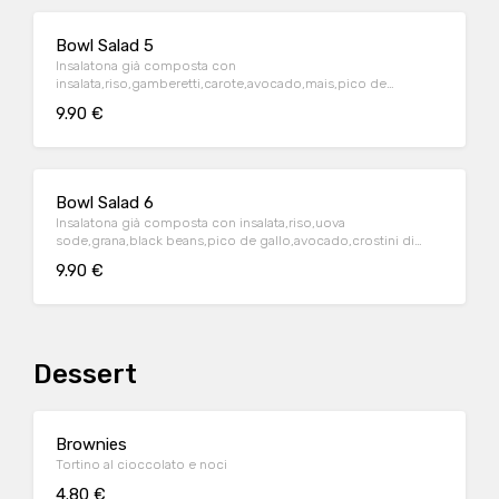
Bowl Salad 5
Insalatona già composta con
insalata,riso,gamberetti,carote,avocado,mais,pico de
gallo,semi mix,sour cream
9.90 €
Bowl Salad 6
Insalatona già composta con insalata,riso,uova
sode,grana,black beans,pico de gallo,avocado,crostini di
pane,mayo chipotle
9.90 €
Dessert
Brownies
Tortino al cioccolato e noci
4.80 €