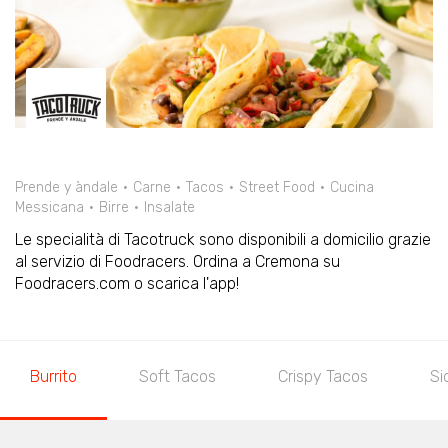
Prende y àndale
Carne
Tacos
Street Food
Cucina
Messicana
Birre
Insalate
Le specialità di Tacotruck sono disponibili a domicilio grazie
al servizio di Foodracers. Ordina a Cremona su
Foodracers.com o scarica l'app!
Burrito
Soft Tacos
Crispy Tacos
Si