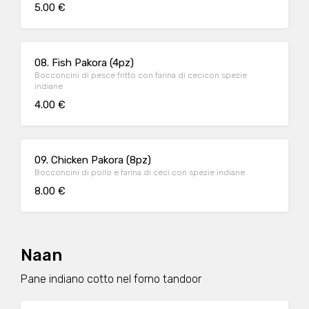
5.00 €
08. Fish Pakora (4pz)
Bocconcini di pesce fritto con farina di cecicon spezie
indiane
4.00 €
09. Chicken Pakora (8pz)
Bocconcini di pollo e farina di ceci con spezie indiane
8.00 €
Naan
Pane indiano cotto nel forno tandoor