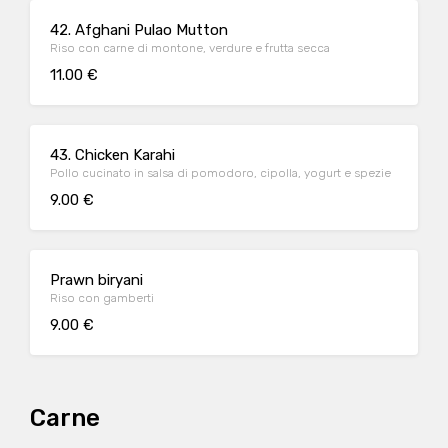
42. Afghani Pulao Mutton
Riso con carne di montone, verdure e frutta secca
11.00 €
43. Chicken Karahi
Pollo cucinato in salsa di pomodoro, cipolla, yogurt e spezie
9.00 €
Prawn biryani
Riso con gamberti
9.00 €
Carne