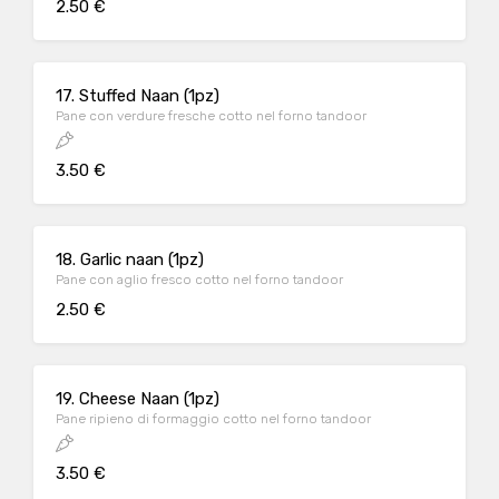
2.50 €
17. Stuffed Naan (1pz)
Pane con verdure fresche cotto nel forno tandoor
3.50 €
18. Garlic naan (1pz)
Pane con aglio fresco cotto nel forno tandoor
2.50 €
19. Cheese Naan (1pz)
Pane ripieno di formaggio cotto nel forno tandoor
3.50 €