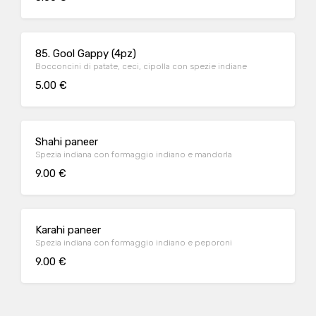
85. Gool Gappy (4pz)
Bocconcini di patate, ceci, cipolla con spezie indiane
5.00 €
Shahi paneer
Spezia indiana con formaggio indiano e mandorla
9.00 €
Karahi paneer
Spezia indiana con formaggio indiano e peporoni
9.00 €