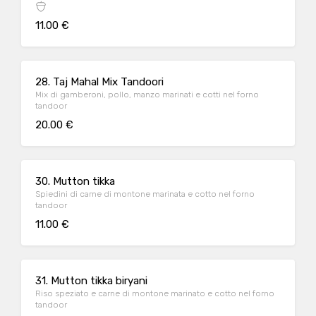
11.00 €
28. Taj Mahal Mix Tandoori
Mix di gamberoni, pollo, manzo marinati e cotti nel forno
tandoor
20.00 €
30. Mutton tikka
Spiedini di carne di montone marinata e cotto nel forno
tandoor
11.00 €
31. Mutton tikka biryani
Riso speziato e carne di montone marinato e cotto nel forno
tandoor