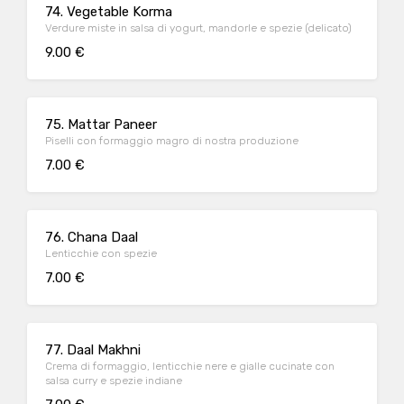
74. Vegetable Korma
Verdure miste in salsa di yogurt, mandorle e spezie (delicato)
9.00 €
75. Mattar Paneer
Piselli con formaggio magro di nostra produzione
7.00 €
76. Chana Daal
Lenticchie con spezie
7.00 €
77. Daal Makhni
Crema di formaggio, lenticchie nere e gialle cucinate con
salsa curry e spezie indiane