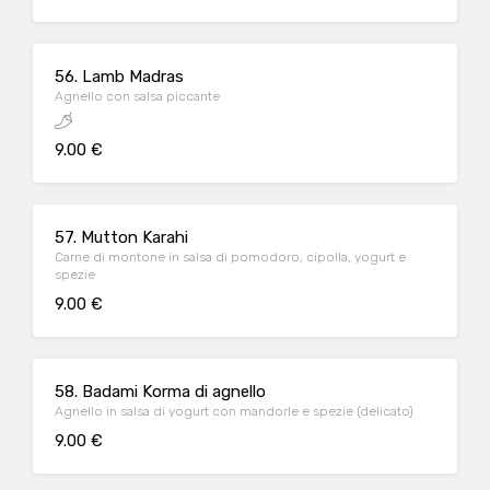
56. Lamb Madras
Agnello con salsa piccante
9.00 €
57. Mutton Karahi
Carne di montone in salsa di pomodoro, cipolla, yogurt e
spezie
9.00 €
58. Badami Korma di agnello
Agnello in salsa di yogurt con mandorle e spezie (delicato)
9.00 €