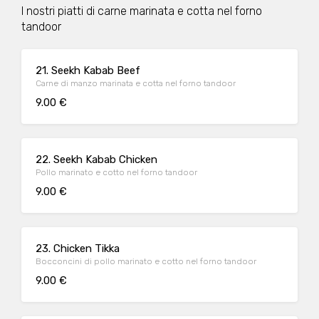
I nostri piatti di carne marinata e cotta nel forno
tandoor
21. Seekh Kabab Beef
Carne di manzo marinata e cotta nel forno tandoor
9.00 €
22. Seekh Kabab Chicken
Pollo marinato e cotto nel forno tandoor
9.00 €
23. Chicken Tikka
Bocconcini di pollo marinato e cotto nel forno tandoor
9.00 €