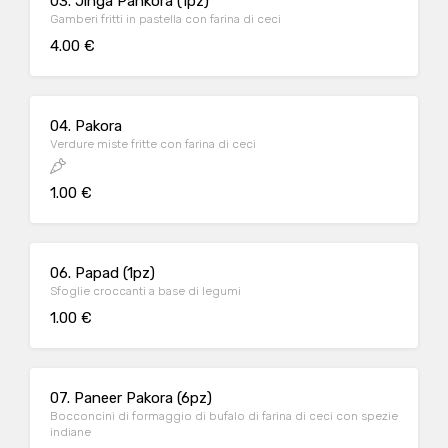
03. Jinga Pankora (1pz)
Gamberi fritti in pastella con farina di ceci
4.00 €
04. Pakora
Verdure miste fritte con farina di ceci
1.00 €
06. Papad (1pz)
Sfoglie croccanti a base di legumi
1.00 €
07. Paneer Pakora (6pz)
Bocconcini di formaggio di bufalo di farina di ceci con spezie
indiane