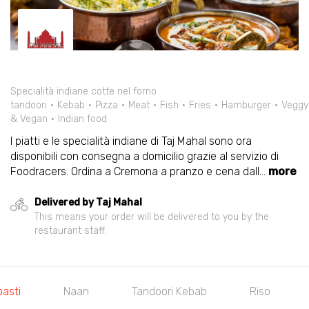
Specialità indiane cotte nel forno
tandoori
Kebab
Pizza
Meat
Fish
Fries
Hamburger
Veggy
& Vegan
Indian food
I piatti e le specialità indiane di Taj Mahal sono ora
disponibili con consegna a domicilio grazie al servizio di
Foodracers. Ordina a Cremona a pranzo e cena dall
...
more
Delivered by Taj Mahal
This means your order will be delivered to you by the
restaurant staff.
Naan
Tandoori Kebab
Riso
Carne