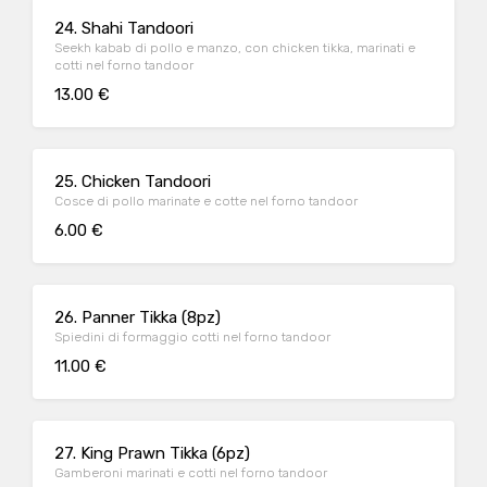
24. Shahi Tandoori
Seekh kabab di pollo e manzo, con chicken tikka, marinati e
cotti nel forno tandoor
13.00 €
25. Chicken Tandoori
Cosce di pollo marinate e cotte nel forno tandoor
6.00 €
26. Panner Tikka (8pz)
Spiedini di formaggio cotti nel forno tandoor
11.00 €
27. King Prawn Tikka (6pz)
Gamberoni marinati e cotti nel forno tandoor