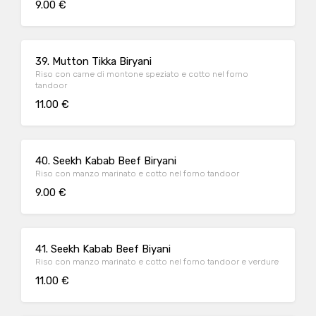
9.00 €
39. Mutton Tikka Biryani
Riso con carne di montone speziato e cotto nel forno
tandoor
11.00 €
40. Seekh Kabab Beef Biryani
Riso con manzo marinato e cotto nel forno tandoor
9.00 €
41. Seekh Kabab Beef Biyani
Riso con manzo marinato e cotto nel forno tandoor e verdure
11.00 €