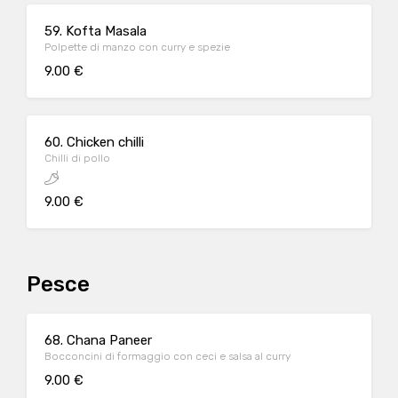
59. Kofta Masala
Polpette di manzo con curry e spezie
9.00 €
60. Chicken chilli
Chilli di pollo
9.00 €
Pesce
68. Chana Paneer
Bocconcini di formaggio con ceci e salsa al curry
9.00 €