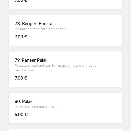
7.00 €
78. Bengen Bhurta
Melanzane macinate con spezie
7.00 €
79. Paneer Palak
Passato di spinaci con formaggio magro di nostra
produzione
7.00 €
80. Palak
Passato di spinaci e spezie
6.00 €