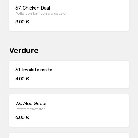
67. Chicken Daal
Pollo con lenticchie e spezie
8.00 €
Verdure
61. Insalata mista
4.00 €
73. Aloo Goobi
Patate e cavolfiori
6.00 €