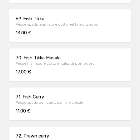
69. Fish Tikka
Pesce spada marinato e cotto nel forno tandoor
13.00 €
70. Fish Tikka Masala
Pesce marinato e cotto in salsa di pomodoro
17.00 €
71. Fish Curry
Pesce spada con curry, panna e spezie
11.00 €
72. Prawn curry