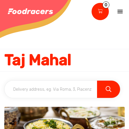
0
Taj Mahal