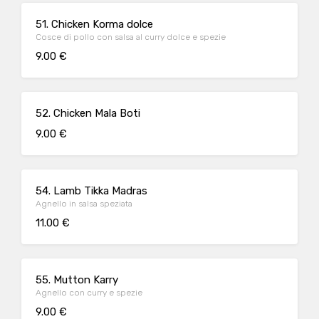
51. Chicken Korma dolce
Cosce di pollo con salsa al curry dolce e spezie
9.00 €
52. Chicken Mala Boti
9.00 €
54. Lamb Tikka Madras
Agnello in salsa speziata
11.00 €
55. Mutton Karry
Agnello con curry e spezie
9.00 €