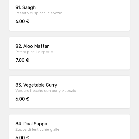
81. Saagh
Passato di spinaci e spezie
6.00 €
82. Aloo Mattar
Patate piselli e spezie
7.00 €
83. Vegetable Curry
Verdure fresche con curry e spezie
6.00 €
84. Daal Suppa
Zuppa di lenticchie gialle
5.00 €