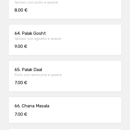
Spinaci con pollo e spezie
8.00 €
64. Palak Gosht
Spinaci con agnello e spezie
9.00 €
65. Palak Daal
Pollo con lenticchie e spezie
7.00 €
66. Chana Masala
7.00 €