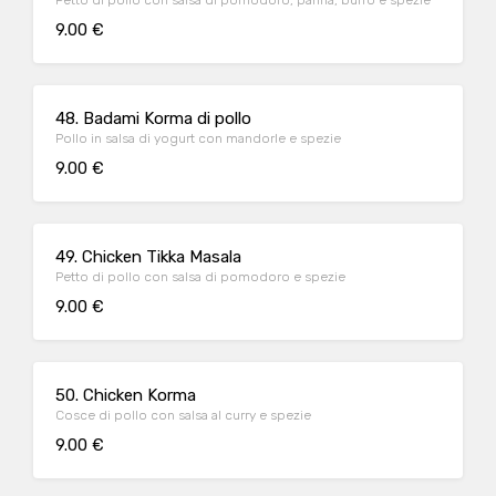
Petto di pollo con salsa di pomodoro, panna, burro e spezie
9.00 €
48. Badami Korma di pollo
Pollo in salsa di yogurt con mandorle e spezie
9.00 €
49. Chicken Tikka Masala
Petto di pollo con salsa di pomodoro e spezie
9.00 €
50. Chicken Korma
Cosce di pollo con salsa al curry e spezie
9.00 €