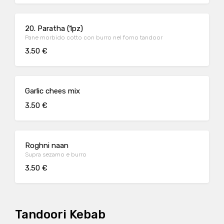
20. Paratha (1pz)
Pane morbido cotto con burro nel forno tandoor
3.50 €
Garlic chees mix
3.50 €
Roghni naan
Supra sezamo e burro
3.50 €
Tandoori Kebab