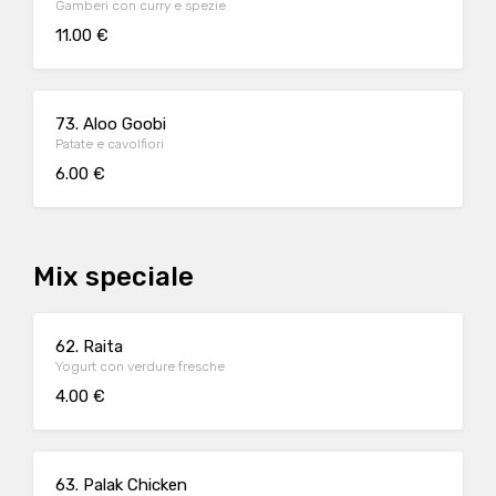
Gamberi con curry e spezie
11.00 €
73. Aloo Goobi
Patate e cavolfiori
6.00 €
Mix speciale
62. Raita
Yogurt con verdure fresche
4.00 €
63. Palak Chicken