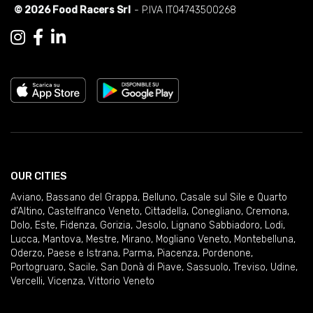
© 2026 Food Racers Srl
- P.IVA IT04743500268
OUR CITIES
Aviano
,
Bassano del Grappa
,
Belluno
,
Casale sul Sile e Quarto
d'Altino
,
Castelfranco Veneto
,
Cittadella
,
Conegliano
,
Cremona
,
Dolo
,
Este
,
Fidenza
,
Gorizia
,
Jesolo
,
Lignano Sabbiadoro
,
Lodi
,
Lucca
,
Mantova
,
Mestre
,
Mirano
,
Mogliano Veneto
,
Montebelluna
,
Oderzo
,
Paese e Istrana
,
Parma
,
Piacenza
,
Pordenone
,
Portogruaro
,
Sacile
,
San Donà di Piave
,
Sassuolo
,
Treviso
,
Udine
,
Vercelli
,
Vicenza
,
Vittorio Veneto