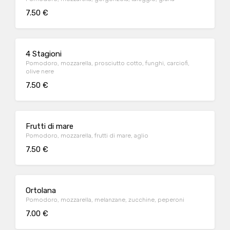
7.50 €
4 Stagioni
Pomodoro, mozzarella, prosciutto cotto, funghi, carciofi,
olive nere
7.50 €
Frutti di mare
Pomodoro, mozzarella, frutti di mare, aglio
7.50 €
Ortolana
Pomodoro, mozzarella, melanzane, zucchine, peperoni
7.00 €