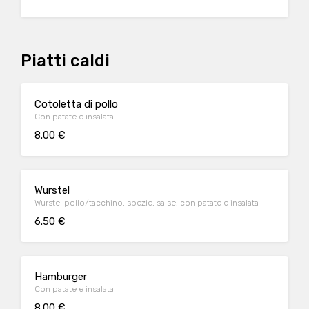
Piatti caldi
Cotoletta di pollo
Con patate e insalata
8.00 €
Wurstel
Wurstel pollo/tacchino, spezie, salse, con patate e insalata
6.50 €
Hamburger
Con patate e insalata
8.00 €