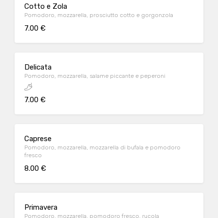
Cotto e Zola
Pomodoro, mozzarella, prosciutto cotto e gorgonzola
7.00 €
Delicata
Pomodoro, mozzarella, salame piccante e peperoni
7.00 €
Caprese
Pomodoro, mozzarella, mozzarella di bufala e pomodoro
fresco
8.00 €
Primavera
Pomodoro, mozzarella, pomodoro fresco, rucola