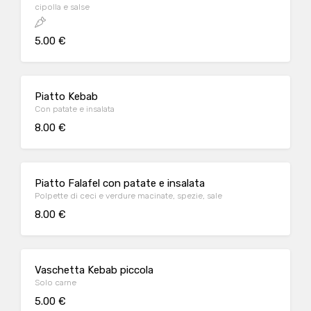
cipolla e salse
5.00 €
Piatto Kebab
Con patate e insalata
8.00 €
Piatto Falafel con patate e insalata
Polpette di ceci e verdure macinate, spezie, sale
8.00 €
Vaschetta Kebab piccola
Solo carne
5.00 €