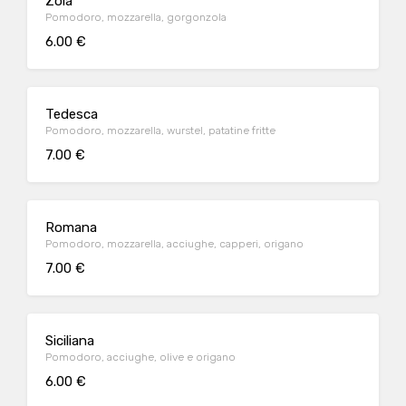
Zola
Pomodoro, mozzarella, gorgonzola
6.00 €
Tedesca
Pomodoro, mozzarella, wurstel, patatine fritte
7.00 €
Romana
Pomodoro, mozzarella, acciughe, capperi, origano
7.00 €
Siciliana
Pomodoro, acciughe, olive e origano
6.00 €