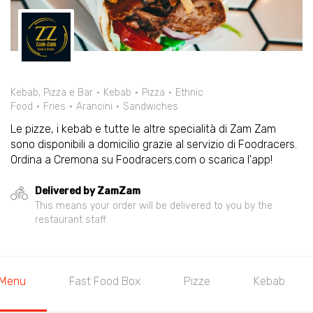
Kebab, Pizza e Bar
Kebab
Pizza
Ethnic
Food
Fries
Arancini
Sandwiches
Le pizze, i kebab e tutte le altre specialità di Zam Zam
sono disponibili a domicilio grazie al servizio di Foodracers.
Ordina a Cremona su Foodracers.com o scarica l'app!
Delivered by ZamZam
This means your order will be delivered to you by the
restaurant staff.
Menu
Fast Food Box
Pizze
Kebab