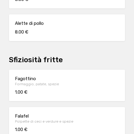
Alette di pollo
8.00 €
Sfiziosità fritte
Fagottino
Formaggio, patate, spezie
1.00 €
Falafel
Polpette di ceci e verdure e spezie
1.00 €