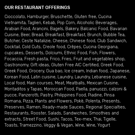
OUR RESTAURANT OFFERINGS
Cioccolato
,
Hamburger
,
Bruschette
,
Gluten free
,
Cucina
Vietnamita
,
Taglieri
,
Kebab
,
Pop Corn
,
Alcoholic Beverages
,
Arabian Food
,
Arancini
,
Bagels
,
Bakery
,
Balcanic Food
,
Bavarian
Cuisine
,
Beer
,
Bread
,
Breakfast
,
Breakfast
,
Brunch
,
Bubble Tea
,
Butcher
,
Ceste Natalizie
,
Cheese
,
Chinese food
,
Club Sandwich
,
Cocktail
,
Cold Cuts
,
Creole food
,
Crêpes
,
Cucina Georgiana
,
cupcakes
,
Desserts
,
Dolciumi
,
Ethnic Food
,
Fish
,
Flowers
,
Focaccia
,
Fresh pasta
,
Frico
,
Fries
,
Fruit and vegetables shop
,
Gastronomy
,
Gift ideas
,
Gluten Free AIC Certified
,
Greek Food
,
Greek Food
,
Grocery
,
Gua bao
,
Ice cream
,
Indian food
,
Japanese
,
Korean Food
,
Latin cuisine
,
Laundry
,
Laundry
,
Lebanese cuisine
,
Local food
,
Main courses
,
Meat
,
Meatballs
,
Mexican Cuisine
,
Montaditos y Tapas
,
Moroccan Food
,
Paella
,
panuozzi, calzoni &
pucce
,
Panzerotti
,
Pastry
,
Philippines Food
,
Piadine
,
Pinsa
Romana
,
Pizza
,
Plants and Flowers
,
Pokè
,
Polenta
,
Presents
,
Preserves
,
Ramen
,
Ready-made Sauces
,
Regional Specialties
,
Restaurants
,
Rooster
,
Salads
,
Sandwiches
,
Smoothies and
extracts
,
Street Food
,
Sushi
,
Tacos
,
Tex-mex
,
Thai
,
Tigelle
,
Toasts
,
Tramezzino
,
Veggy & Vegan
,
Wine
,
Wine
,
Yogurt