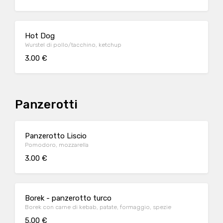
Hot Dog
Wurstel di pollo/tacchino, ketchup
3.00 €
Panzerotti
Panzerotto Liscio
Pomodoro, mozzarella
3.00 €
Borek - panzerotto turco
Borek con carne di kebab, patate, formaggio, spezie
5.00 €