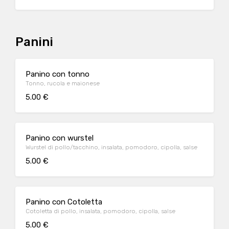
Panini
Panino con tonno
Tonno, rucola e maionese
5.00 €
Panino con wurstel
Wurstel di pollo/tacchino, insalata, pomodoro, cipolla, salse
5.00 €
Panino con Cotoletta
Cotoletta di pollo, insalata, pomodoro, cipolla, salse
5.00 €