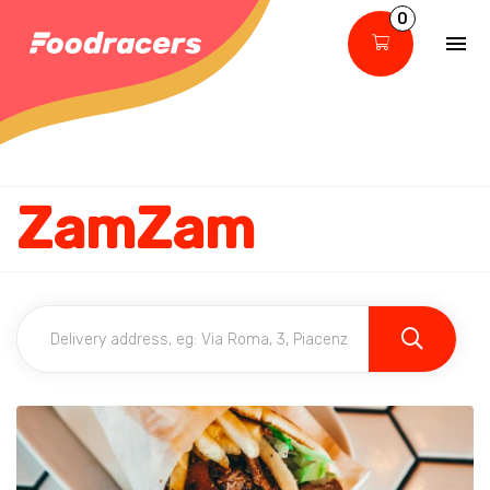
0
ZamZam