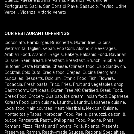
Oderzo
,
Paese e Istrana
,
Parma
,
Piacenza
,
Pordenone
,
Portogruaro
,
Sacile
,
San Donà di Piave
,
Sassuolo
,
Treviso
,
Udine
,
Vercelli
,
Vicenza
,
Vittorio Veneto
OUR RESTAURANT OFFERINGS
Cioccolato
,
Hamburger
,
Bruschette
,
Gluten free
,
Cucina
Vietnamita
,
Taglieri
,
Kebab
,
Pop Corn
,
Alcoholic Beverages
,
Arabian Food
,
Arancini
,
Bagels
,
Bakery
,
Balcanic Food
,
Bavarian
Cuisine
,
Beer
,
Bread
,
Breakfast
,
Breakfast
,
Brunch
,
Bubble Tea
,
Butcher
,
Ceste Natalizie
,
Cheese
,
Chinese food
,
Club Sandwich
,
Cocktail
,
Cold Cuts
,
Creole food
,
Crêpes
,
Cucina Georgiana
,
cupcakes
,
Desserts
,
Dolciumi
,
Ethnic Food
,
Fish
,
Flowers
,
Focaccia
,
Fresh pasta
,
Frico
,
Fries
,
Fruit and vegetables shop
,
Gastronomy
,
Gift ideas
,
Gluten Free AIC Certified
,
Greek Food
,
Greek Food
,
Grocery
,
Gua bao
,
Ice cream
,
Indian food
,
Japanese
,
Korean Food
,
Latin cuisine
,
Laundry
,
Laundry
,
Lebanese cuisine
,
Local food
,
Main courses
,
Meat
,
Meatballs
,
Mexican Cuisine
,
Montaditos y Tapas
,
Moroccan Food
,
Paella
,
panuozzi, calzoni &
pucce
,
Panzerotti
,
Pastry
,
Philippines Food
,
Piadine
,
Pinsa
Romana
,
Pizza
,
Plants and Flowers
,
Pokè
,
Polenta
,
Presents
,
Preserves
,
Ramen
,
Ready-made Sauces
,
Regional Specialties
,