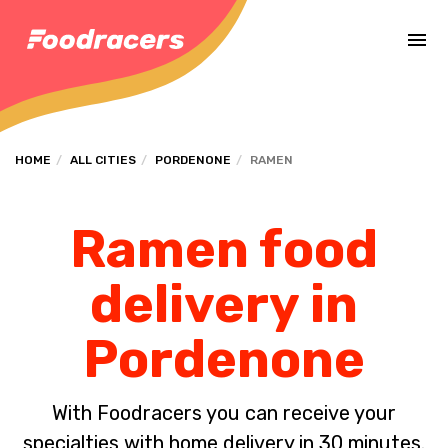
Complete the payment of the order in [missing %{deadline} value].
HOME
ALL CITIES
PORDENONE
RAMEN
Ramen food
delivery in
Pordenone
With Foodracers you can receive your
specialties with home delivery in 30 minutes.