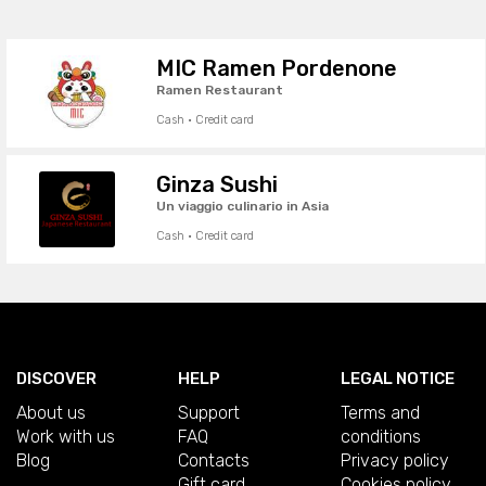
MIC Ramen Pordenone
Ramen Restaurant
Cash · Credit card
Ginza Sushi
Un viaggio culinario in Asia
Cash · Credit card
DISCOVER
HELP
LEGAL NOTICE
About us
Support
Terms and
Work with us
FAQ
conditions
Blog
Contacts
Privacy policy
Gift card
Cookies policy