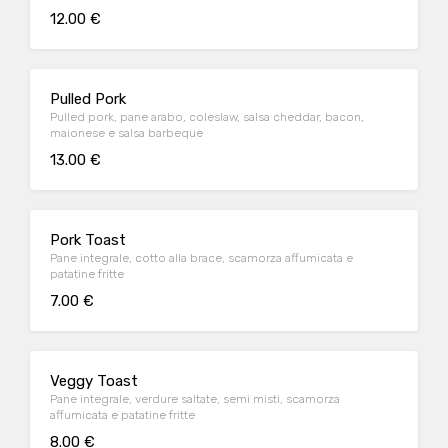
12.00 €
Pulled Pork
Pulled pork, pane arabo, coleslaw, salsa cheddar, bacon,
maionese e salsa barbeque
13.00 €
Pork Toast
Pane integrale, cotto alla brace, scamorza affumicata e
patatine fritte
7.00 €
Veggy Toast
Pane integrale, verdure saltate, semi misti, scamorza
affumicata e patatine fritte
8.00 €