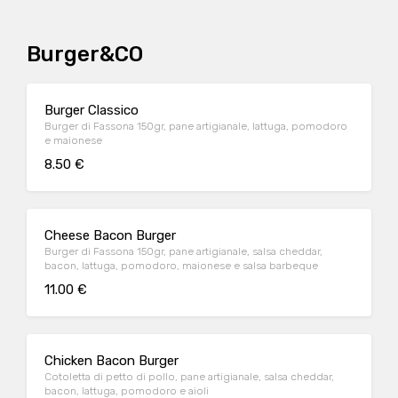
Burger&CO
Burger Classico
Burger di Fassona 150gr, pane artigianale, lattuga, pomodoro
e maionese
8.50 €
Cheese Bacon Burger
Burger di Fassona 150gr, pane artigianale, salsa cheddar,
bacon, lattuga, pomodoro, maionese e salsa barbeque
11.00 €
Chicken Bacon Burger
Cotoletta di petto di pollo, pane artigianale, salsa cheddar,
bacon, lattuga, pomodoro e aioli