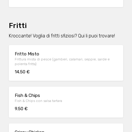
Fritti
Kroccante! Voglia di fritti sfiziosi? Qui li puoi trovare!
Fritto Misto
Frittura mista di pesce (gamberi, calamari, seppie, sarde e
polenta fritta)
14.50 €
Fish & Chips
Fish & Chips con salsa tartara
9.50 €