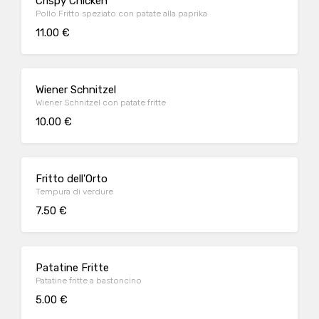
Crispy Chicken
Pollo Fritto speziato con patate alla paprika
11.00 €
Wiener Schnitzel
Wiener Schnitzel con patate fritte
10.00 €
Fritto dell'Orto
Tempura di verdure
7.50 €
Patatine Fritte
Patatine fritte a bastoncino
5.00 €