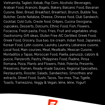
Vietnamita
,
Taglieri
,
Kebab
,
Pop Corn
,
Alcoholic Beverages
,
Arabian Food
,
Arancini
,
Bagels
,
Bakery
,
Balcanic Food
,
Bavarian
Cuisine
,
Beer
,
Bread
,
Breakfast
,
Breakfast
,
Brunch
,
Bubble Tea
,
Butcher
,
Ceste Natalizie
,
Cheese
,
Chinese food
,
Club Sandwich
,
Cocktail
,
Cold Cuts
,
Creole food
,
Crêpes
,
Cucina Georgiana
,
cupcakes
,
Desserts
,
Dolciumi
,
Ethnic Food
,
Fish
,
Flowers
,
Focaccia
,
Fresh pasta
,
Frico
,
Fries
,
Fruit and vegetables shop
,
Gastronomy
,
Gift ideas
,
Gluten Free AIC Certified
,
Greek Food
,
Greek Food
,
Grocery
,
Gua bao
,
Ice cream
,
Indian food
,
Japanese
,
Korean Food
,
Latin cuisine
,
Laundry
,
Laundry
,
Lebanese cuisine
,
Local food
,
Main courses
,
Meat
,
Meatballs
,
Mexican Cuisine
,
Montaditos y Tapas
,
Moroccan Food
,
Paella
,
panuozzi, calzoni &
pucce
,
Panzerotti
,
Pastry
,
Philippines Food
,
Piadine
,
Pinsa
Romana
,
Pizza
,
Plants and Flowers
,
Pokè
,
Polenta
,
Presents
,
Preserves
,
Ramen
,
Ready-made Sauces
,
Regional Specialties
,
Restaurants
,
Rooster
,
Salads
,
Sandwiches
,
Smoothies and
extracts
,
Street Food
,
Sushi
,
Tacos
,
Tex-mex
,
Thai
,
Tigelle
,
Toasts
,
Tramezzino
,
Veggy & Vegan
,
Wine
,
Wine
,
Yogurt