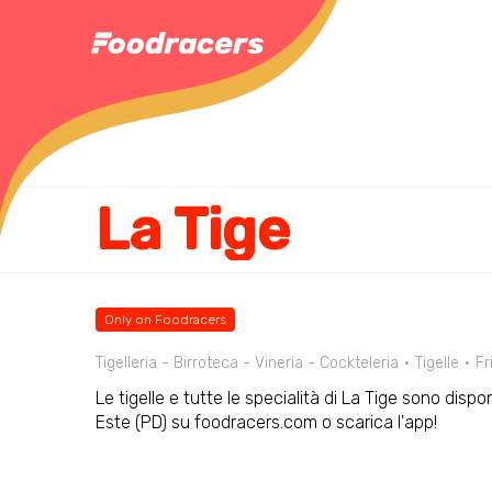
La Tige
Only on Foodracers
Tigelleria - Birroteca - Vineria - Cockteleria
Tigelle
Fr
Le tigelle e tutte le specialità di La Tige sono dispon
Este (PD) su foodracers.com o scarica l'app!