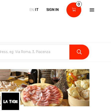
0
EN/
IT
SIGN IN