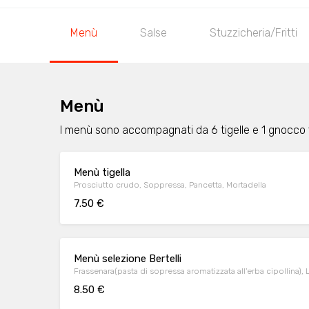
Menù
Salse
Stuzzicheria/Fritti
Menù
I menù sono accompagnati da 6 tigelle e 1 gnocco f
Menù tigella
Prosciutto crudo, Soppressa, Pancetta, Mortadella
7.50 €
Menù selezione Bertelli
Frassenara(pasta di sopressa aromatizzata all'erba cipollina),
8.50 €