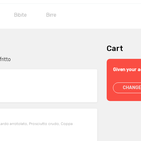
Bibite
Birre
Cart
ritto
Given your a
CHANGE
 Lardo arrotolato, Prosciutto crudo, Coppa