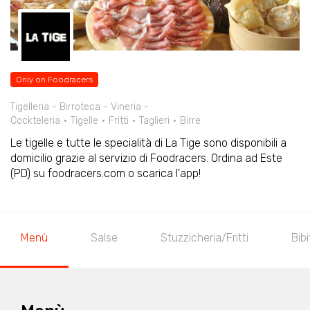
Only on Foodracers
Tigelleria - Birroteca - Vineria -
Cockteleria
Tigelle
Fritti
Taglieri
Birre
Le tigelle e tutte le specialità di La Tige sono disponibili a
domicilio grazie al servizio di Foodracers. Ordina ad Este
(PD) su foodracers.com o scarica l'app!
Menù
Salse
Stuzzicheria/Fritti
Bibi