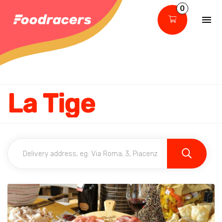
0
La Tige