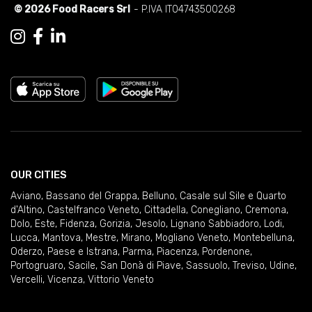
© 2026 Food Racers Srl
- P.IVA IT04743500268
OUR CITIES
Aviano
,
Bassano del Grappa
,
Belluno
,
Casale sul Sile e Quarto
d'Altino
,
Castelfranco Veneto
,
Cittadella
,
Conegliano
,
Cremona
,
Dolo
,
Este
,
Fidenza
,
Gorizia
,
Jesolo
,
Lignano Sabbiadoro
,
Lodi
,
Lucca
,
Mantova
,
Mestre
,
Mirano
,
Mogliano Veneto
,
Montebelluna
,
Oderzo
,
Paese e Istrana
,
Parma
,
Piacenza
,
Pordenone
,
Portogruaro
,
Sacile
,
San Donà di Piave
,
Sassuolo
,
Treviso
,
Udine
,
Vercelli
,
Vicenza
,
Vittorio Veneto