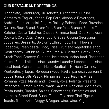
OUR RESTAURANT OFFERINGS
Cioccolato
,
Hamburger
,
Bruschette
,
Gluten free
,
Cucina
Vietnamita
,
Taglieri
,
Kebab
,
Pop Corn
,
Alcoholic Beverages
,
Arabian Food
,
Arancini
,
Bagels
,
Bakery
,
Balcanic Food
,
Bavarian
Cuisine
,
Beer
,
Bread
,
Breakfast
,
Breakfast
,
Brunch
,
Bubble Tea
,
Butcher
,
Ceste Natalizie
,
Cheese
,
Chinese food
,
Club Sandwich
,
Cocktail
,
Cold Cuts
,
Creole food
,
Crêpes
,
Cucina Georgiana
,
cupcakes
,
Desserts
,
Dolciumi
,
Ethnic Food
,
Fish
,
Flowers
,
Focaccia
,
Fresh pasta
,
Frico
,
Fries
,
Fruit and vegetables shop
,
Gastronomy
,
Gift ideas
,
Gluten Free AIC Certified
,
Greek Food
,
Greek Food
,
Grocery
,
Gua bao
,
Ice cream
,
Indian food
,
Japanese
,
Korean Food
,
Latin cuisine
,
Laundry
,
Laundry
,
Lebanese cuisine
,
Local food
,
Main courses
,
Meat
,
Meatballs
,
Mexican Cuisine
,
Montaditos y Tapas
,
Moroccan Food
,
Paella
,
panuozzi, calzoni &
pucce
,
Panzerotti
,
Pastry
,
Philippines Food
,
Piadine
,
Pinsa
Romana
,
Pizza
,
Plants and Flowers
,
Pokè
,
Polenta
,
Presents
,
Preserves
,
Ramen
,
Ready-made Sauces
,
Regional Specialties
,
Restaurants
,
Rooster
,
Salads
,
Sandwiches
,
Smoothies and
extracts
,
Street Food
,
Sushi
,
Tacos
,
Tex-mex
,
Thai
,
Tigelle
,
Toasts
,
Tramezzino
,
Veggy & Vegan
,
Wine
,
Wine
,
Yogurt