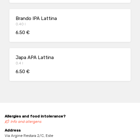
Brando IPA Lattina
0.40 l
6.50 €
Japa APA Lattina
0.4 l
6.50 €
Allergies and food intolerance?
Info and allergens
Address
Via Argine Restara 2/C, Este