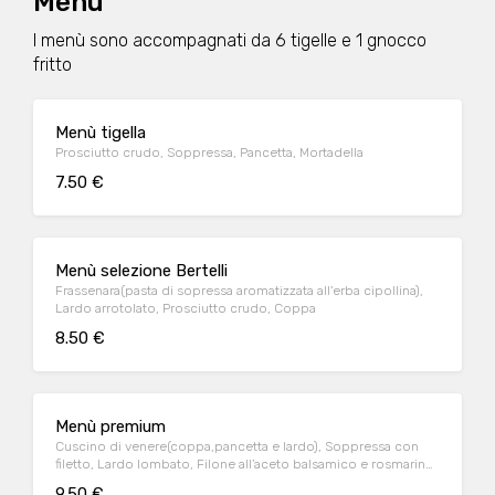
Menù
I menù sono accompagnati da 6 tigelle e 1 gnocco
fritto
Menù tigella
Prosciutto crudo, Soppressa, Pancetta, Mortadella
7.50 €
Menù selezione Bertelli
Frassenara(pasta di sopressa aromatizzata all'erba cipollina),
Lardo arrotolato, Prosciutto crudo, Coppa
8.50 €
Menù premium
Cuscino di venere(coppa,pancetta e lardo), Soppressa con
filetto, Lardo lombato, Filone all’aceto balsamico e rosmarino,
Coppa all'amarone
9.50 €