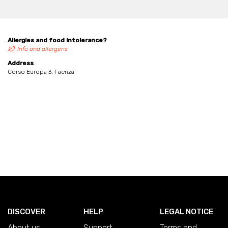
Allergies and food intolerance?
Info and allergens
Address
Corso Europa 3, Faenza
DISCOVER
HELP
LEGAL NOTICE
About us
Support
Terms and