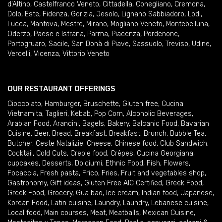
d'Altino
,
Castelfranco Veneto
,
Cittadella
,
Conegliano
,
Cremona
,
Dolo
,
Este
,
Fidenza
,
Gorizia
,
Jesolo
,
Lignano Sabbiadoro
,
Lodi
,
Lucca
,
Mantova
,
Mestre
,
Mirano
,
Mogliano Veneto
,
Montebelluna
,
Oderzo
,
Paese e Istrana
,
Parma
,
Piacenza
,
Pordenone
,
Portogruaro
,
Sacile
,
San Donà di Piave
,
Sassuolo
,
Treviso
,
Udine
,
Vercelli
,
Vicenza
,
Vittorio Veneto
OUR RESTAURANT OFFERINGS
Cioccolato
,
Hamburger
,
Bruschette
,
Gluten free
,
Cucina
Vietnamita
,
Taglieri
,
Kebab
,
Pop Corn
,
Alcoholic Beverages
,
Arabian Food
,
Arancini
,
Bagels
,
Bakery
,
Balcanic Food
,
Bavarian
Cuisine
,
Beer
,
Bread
,
Breakfast
,
Breakfast
,
Brunch
,
Bubble Tea
,
Butcher
,
Ceste Natalizie
,
Cheese
,
Chinese food
,
Club Sandwich
,
Cocktail
,
Cold Cuts
,
Creole food
,
Crêpes
,
Cucina Georgiana
,
cupcakes
,
Desserts
,
Dolciumi
,
Ethnic Food
,
Fish
,
Flowers
,
Focaccia
,
Fresh pasta
,
Frico
,
Fries
,
Fruit and vegetables shop
,
Gastronomy
,
Gift ideas
,
Gluten Free AIC Certified
,
Greek Food
,
Greek Food
,
Grocery
,
Gua bao
,
Ice cream
,
Indian food
,
Japanese
,
Korean Food
,
Latin cuisine
,
Laundry
,
Laundry
,
Lebanese cuisine
,
Local food
,
Main courses
,
Meat
,
Meatballs
,
Mexican Cuisine
,