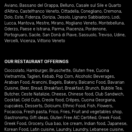
Aviano
,
Bassano del Grappa
,
Belluno
,
Casale sul Sile e Quarto
d'Altino
,
Castelfranco Veneto
,
Cittadella
,
Conegliano
,
Cremona
,
Dolo
,
Este
,
Fidenza
,
Gorizia
,
Jesolo
,
Lignano Sabbiadoro
,
Lodi
,
Lucca
,
Mantova
,
Mestre
,
Mirano
,
Mogliano Veneto
,
Montebelluna
,
Oderzo
,
Paese e Istrana
,
Parma
,
Piacenza
,
Pordenone
,
Portogruaro
,
Sacile
,
San Donà di Piave
,
Sassuolo
,
Treviso
,
Udine
,
Vercelli
,
Vicenza
,
Vittorio Veneto
OUR RESTAURANT OFFERINGS
Cioccolato
,
Hamburger
,
Bruschette
,
Gluten free
,
Cucina
Vietnamita
,
Taglieri
,
Kebab
,
Pop Corn
,
Alcoholic Beverages
,
Arabian Food
,
Arancini
,
Bagels
,
Bakery
,
Balcanic Food
,
Bavarian
Cuisine
,
Beer
,
Bread
,
Breakfast
,
Breakfast
,
Brunch
,
Bubble Tea
,
Butcher
,
Ceste Natalizie
,
Cheese
,
Chinese food
,
Club Sandwich
,
Cocktail
,
Cold Cuts
,
Creole food
,
Crêpes
,
Cucina Georgiana
,
cupcakes
,
Desserts
,
Dolciumi
,
Ethnic Food
,
Fish
,
Flowers
,
Focaccia
,
Fresh pasta
,
Frico
,
Fries
,
Fruit and vegetables shop
,
Gastronomy
,
Gift ideas
,
Gluten Free AIC Certified
,
Greek Food
,
Greek Food
,
Grocery
,
Gua bao
,
Ice cream
,
Indian food
,
Japanese
,
Korean Food
,
Latin cuisine
,
Laundry
,
Laundry
,
Lebanese cuisine
,