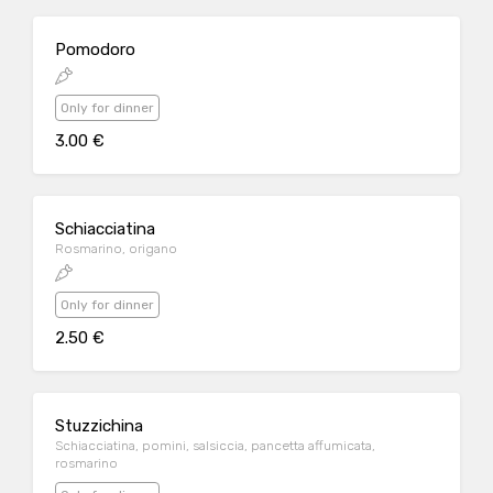
Pomodoro
Only for dinner
3.00 €
Schiacciatina
Rosmarino, origano
Only for dinner
2.50 €
Stuzzichina
Schiacciatina, pomini, salsiccia, pancetta affumicata,
rosmarino