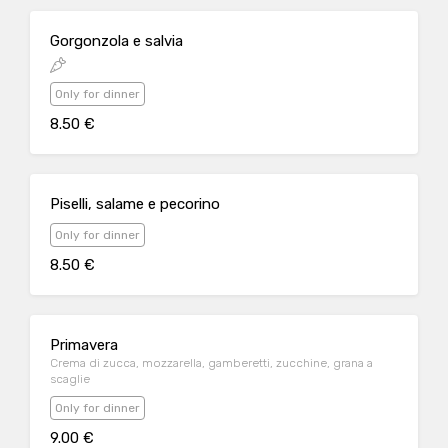
Gorgonzola e salvia
Only for dinner
8.50 €
Piselli, salame e pecorino
Only for dinner
8.50 €
Primavera
Crema di zucca, mozzarella, gamberetti, zucchine, grana a
scaglie
Only for dinner
9.00 €