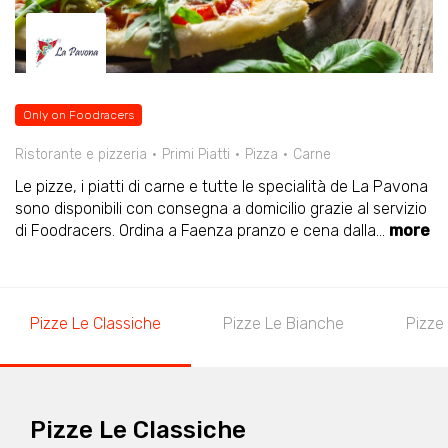
Only on Foodracers
Ristorante e pizzeria
Primi Piatti
Pizza
Carne
Le pizze, i piatti di carne e tutte le specialità de La Pavona
sono disponibili con consegna a domicilio grazie al servizio
di Foodracers. Ordina a Faenza pranzo e cena dalla
...
more
Pizze Le Classiche
Pizze Le Bianche
Pizze 
Pizze Le Classiche