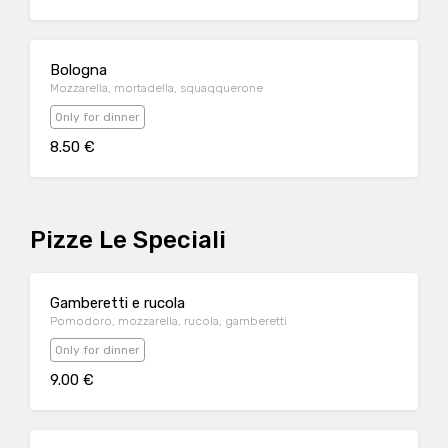
Bologna
Mozzarella, mortadella, squaqquerone
Only for dinner
8.50 €
Pizze Le Speciali
Gamberetti e rucola
Pomodoro, mozzarella, rucola, gamberetti
Only for dinner
9.00 €