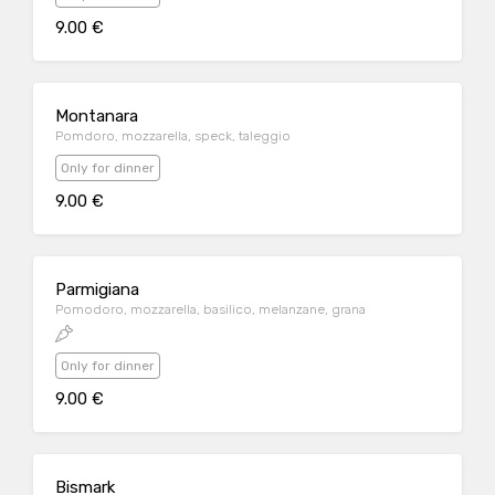
9.00 €
Montanara
Pomdoro, mozzarella, speck, taleggio
Only for dinner
9.00 €
Parmigiana
Pomodoro, mozzarella, basilico, melanzane, grana
Only for dinner
9.00 €
Bismark