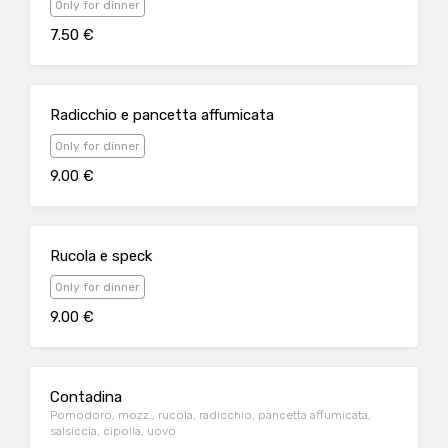
Only for dinner
7.50 €
Radicchio e pancetta affumicata
Only for dinner
9.00 €
Rucola e speck
Only for dinner
9.00 €
Contadina
Pomodoro, mozz., rucola, radicchio, pancetta affumicata,
salsiccia, cipolla, uovo