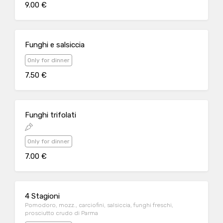
9.00 €
Funghi e salsiccia
Only for dinner
7.50 €
Funghi trifolati
Only for dinner
7.00 €
4 Stagioni
Pomodoro, mozz., carciofini, salsiccia, funghi freschi,
prosciutto crudo di Parma