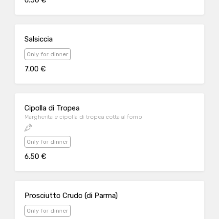
6.50 €
Salsiccia
Only for dinner
7.00 €
Cipolla di Tropea
Margherita e cipolla di tropea cotta al forno
Only for dinner
6.50 €
Prosciutto Crudo (di Parma)
Only for dinner