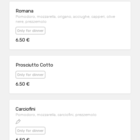
Romana
Pomodoro, mozzarella, origano, acciughe, capperi, olive
nere, prezzemolo
Only for dinner
6.50 €
Prosciutto Cotto
Only for dinner
6.50 €
Carciofini
Pomodoro, mozzarella, carciofini, prezzemolo
Only for dinner