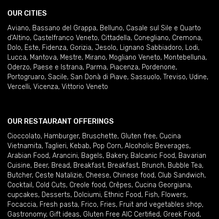
OUR CITIES
Aviano
,
Bassano del Grappa
,
Belluno
,
Casale sul Sile e Quarto
d'Altino
,
Castelfranco Veneto
,
Cittadella
,
Conegliano
,
Cremona
,
Dolo
,
Este
,
Fidenza
,
Gorizia
,
Jesolo
,
Lignano Sabbiadoro
,
Lodi
,
Lucca
,
Mantova
,
Mestre
,
Mirano
,
Mogliano Veneto
,
Montebelluna
,
Oderzo
,
Paese e Istrana
,
Parma
,
Piacenza
,
Pordenone
,
Portogruaro
,
Sacile
,
San Donà di Piave
,
Sassuolo
,
Treviso
,
Udine
,
Vercelli
,
Vicenza
,
Vittorio Veneto
OUR RESTAURANT OFFERINGS
Cioccolato
,
Hamburger
,
Bruschette
,
Gluten free
,
Cucina
Vietnamita
,
Taglieri
,
Kebab
,
Pop Corn
,
Alcoholic Beverages
,
Arabian Food
,
Arancini
,
Bagels
,
Bakery
,
Balcanic Food
,
Bavarian
Cuisine
,
Beer
,
Bread
,
Breakfast
,
Breakfast
,
Brunch
,
Bubble Tea
,
Butcher
,
Ceste Natalizie
,
Cheese
,
Chinese food
,
Club Sandwich
,
Cocktail
,
Cold Cuts
,
Creole food
,
Crêpes
,
Cucina Georgiana
,
cupcakes
,
Desserts
,
Dolciumi
,
Ethnic Food
,
Fish
,
Flowers
,
Focaccia
,
Fresh pasta
,
Frico
,
Fries
,
Fruit and vegetables shop
,
Gastronomy
,
Gift ideas
,
Gluten Free AIC Certified
,
Greek Food
,