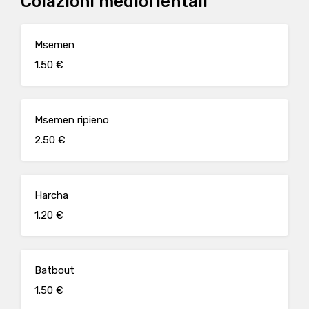
Colazioni mediorientali
Msemen
1.50 €
Msemen ripieno
2.50 €
Harcha
1.20 €
Batbout
1.50 €