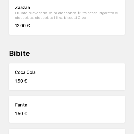
Zaazaa
Frullato di avocado, salsa cioccolato, frutta secca, sigarette di
cioccolato, cioccolato Milka, biscotti Oreo
12.00 €
Bibite
Coca Cola
1.50 €
Fanta
1.50 €