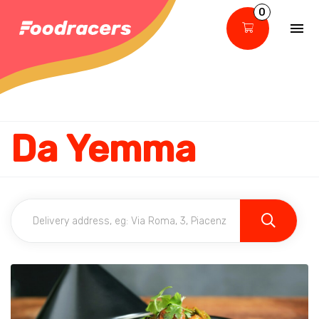
0
Da Yemma