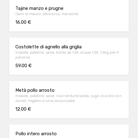
Tajine manzo e prugne
Carni di manzo, albicocca, mandorle
16.00 €
Costolette di agnello alla griglia
Insalata, patatine, salse, bibita da 1,5lt, acqua 1,5lt, 1,5kg per 4
persone
59.00 €
Metà pollo arrosto
Insalata, patatine, salse, riso/verdure/pasta, sugo di pollo con
dorelli, fegatini e olive snocciolate
12.00 €
Pollo intero arrosto