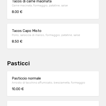
Tacos di carne macinata
Carne macinata, formaggio, patatine, salse
8.00 €
Tacos Capo Misto
Pollo, salsiccia di manzo, formaggio, patatine, salse
8.50 €
Pasticci
Pasticcio normale
Arrosto di tacchino affumicato, besciamella, formaggio
10.00 €