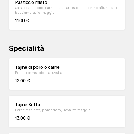
Pasticcio misto
Salsiccia di pollo, carne tritata, arrosto di tacchino affumicato,
besciamella, formaggio
11.00 €
Specialità
Tajine di pollo o carne
Pollo o carne, cipolla, uvetta
12.00 €
Tajine Kefta
Carne macinata, pomodoro, uova, formaggio
13.00 €