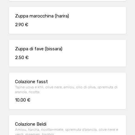
Zuppa marocchina (harira)
2.90 €
Zuppa di fave (bissara)
2.50 €
Colazione fasst
Tajine uova e khli, olive nere, amlou, olio di oliva, spremuta di
arancia, ricotta
10.00 €
Colazione Beldi
Amlou, harcha, ricotta+miele, spremuta d'arancia, olive nere e
verdi, msemen, baghrir