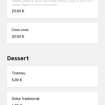
Insalata, patatine, salse, riso/pasta/verdure, sugo di pollo con
dorelli, fegatini e olive snocciolate
23.00 €
Cous cous
20.00 €
Dessert
Tiramisu
5.00 €
Dolce tradizionali