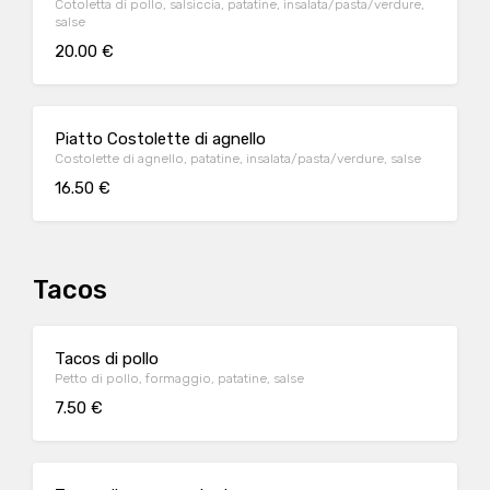
Cotoletta di pollo, salsiccia, patatine, insalata/pasta/verdure,
salse
20.00 €
Piatto Costolette di agnello
Costolette di agnello, patatine, insalata/pasta/verdure, salse
16.50 €
Tacos
Tacos di pollo
Petto di pollo, formaggio, patatine, salse
7.50 €