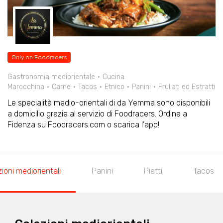
Only on Foodracers
Gastronomia mediorientale
Cucina
Marocchina
Carne
Tacos
Etnico
Panini
Frullati ed Estratti
Le specialità medio-orientali di da Yemma sono disponibili
a domicilio grazie al servizio di Foodracers. Ordina a
Fidenza su Foodracers.com o scarica l'app!
ioni mediorientali
Panini
Piatti
Tacos