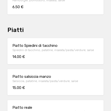
Hamburger, pomodoro, insalata, salse
6.50 €
Piatti
Piatto Spiedini di tacchino
Spiedini di tacchino, patatine, insalata/pasta/verdure, salse
14.00 €
Piatto salsiccia manzo
Salsiccia, patatine, insalata/pasta/verdure, salse
15.00 €
Piatto reale