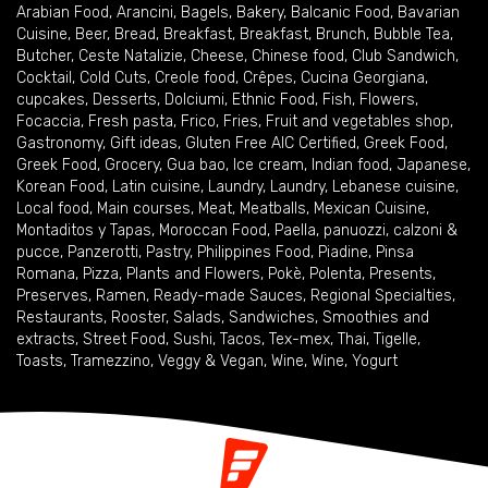
Arabian Food
,
Arancini
,
Bagels
,
Bakery
,
Balcanic Food
,
Bavarian
Cuisine
,
Beer
,
Bread
,
Breakfast
,
Breakfast
,
Brunch
,
Bubble Tea
,
Butcher
,
Ceste Natalizie
,
Cheese
,
Chinese food
,
Club Sandwich
,
Cocktail
,
Cold Cuts
,
Creole food
,
Crêpes
,
Cucina Georgiana
,
cupcakes
,
Desserts
,
Dolciumi
,
Ethnic Food
,
Fish
,
Flowers
,
Focaccia
,
Fresh pasta
,
Frico
,
Fries
,
Fruit and vegetables shop
,
Gastronomy
,
Gift ideas
,
Gluten Free AIC Certified
,
Greek Food
,
Greek Food
,
Grocery
,
Gua bao
,
Ice cream
,
Indian food
,
Japanese
,
Korean Food
,
Latin cuisine
,
Laundry
,
Laundry
,
Lebanese cuisine
,
Local food
,
Main courses
,
Meat
,
Meatballs
,
Mexican Cuisine
,
Montaditos y Tapas
,
Moroccan Food
,
Paella
,
panuozzi, calzoni &
pucce
,
Panzerotti
,
Pastry
,
Philippines Food
,
Piadine
,
Pinsa
Romana
,
Pizza
,
Plants and Flowers
,
Pokè
,
Polenta
,
Presents
,
Preserves
,
Ramen
,
Ready-made Sauces
,
Regional Specialties
,
Restaurants
,
Rooster
,
Salads
,
Sandwiches
,
Smoothies and
extracts
,
Street Food
,
Sushi
,
Tacos
,
Tex-mex
,
Thai
,
Tigelle
,
Toasts
,
Tramezzino
,
Veggy & Vegan
,
Wine
,
Wine
,
Yogurt