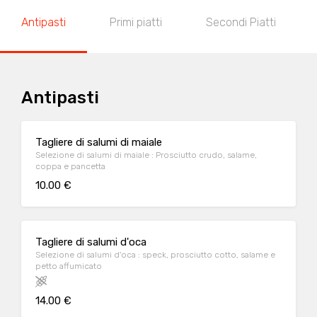
Antipasti
Primi piatti
Secondi Piatti
Antipasti
Tagliere di salumi di maiale
Selezione di salumi di maiale : Prosciutto crudo, salame,
coppa e pancetta
10.00 €
Tagliere di salumi d'oca
Selezione di salumi d'oca : speck, prosciutto cotto, salame e
petto affumicato
14.00 €