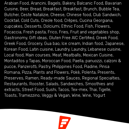
Arabian Food
,
Arancini
,
Bagels
,
Bakery
,
Balcanic Food
,
Bavarian
Cuisine
,
Beer
,
Bread
,
Breakfast
,
Breakfast
,
Brunch
,
Bubble Tea
,
Butcher
,
Ceste Natalizie
,
Cheese
,
Chinese food
,
Club Sandwich
,
Cocktail
,
Cold Cuts
,
Creole food
,
Crêpes
,
Cucina Georgiana
,
cupcakes
,
Desserts
,
Dolciumi
,
Ethnic Food
,
Fish
,
Flowers
,
Focaccia
,
Fresh pasta
,
Frico
,
Fries
,
Fruit and vegetables shop
,
Gastronomy
,
Gift ideas
,
Gluten Free AIC Certified
,
Greek Food
,
Greek Food
,
Grocery
,
Gua bao
,
Ice cream
,
Indian food
,
Japanese
,
Korean Food
,
Latin cuisine
,
Laundry
,
Laundry
,
Lebanese cuisine
,
Local food
,
Main courses
,
Meat
,
Meatballs
,
Mexican Cuisine
,
Montaditos y Tapas
,
Moroccan Food
,
Paella
,
panuozzi, calzoni &
pucce
,
Panzerotti
,
Pastry
,
Philippines Food
,
Piadine
,
Pinsa
Romana
,
Pizza
,
Plants and Flowers
,
Pokè
,
Polenta
,
Presents
,
Preserves
,
Ramen
,
Ready-made Sauces
,
Regional Specialties
,
Restaurants
,
Rooster
,
Salads
,
Sandwiches
,
Smoothies and
extracts
,
Street Food
,
Sushi
,
Tacos
,
Tex-mex
,
Thai
,
Tigelle
,
Toasts
,
Tramezzino
,
Veggy & Vegan
,
Wine
,
Wine
,
Yogurt