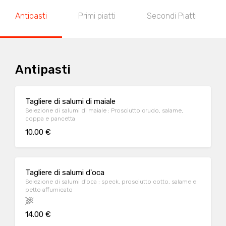
Antipasti
Primi piatti
Secondi Piatti
Antipasti
Tagliere di salumi di maiale
Selezione di salumi di maiale : Prosciutto crudo, salame,
coppa e pancetta
10.00 €
Tagliere di salumi d'oca
Selezione di salumi d'oca : speck, prosciutto cotto, salame e
petto affumicato
14.00 €