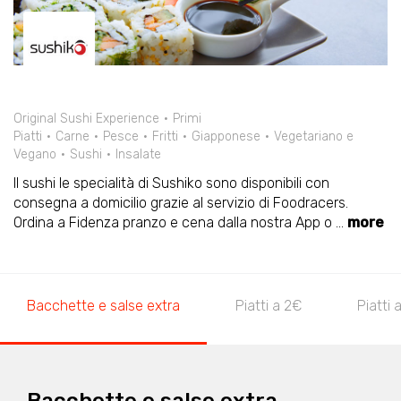
Original Sushi Experience
Primi
Piatti
Carne
Pesce
Fritti
Giapponese
Vegetariano e
Vegano
Sushi
Insalate
Il sushi le specialità di Sushiko sono disponibili con
consegna a domicilio grazie al servizio di Foodracers.
Ordina a Fidenza pranzo e cena dalla nostra App o
...
more
Bacchette e salse extra
Piatti a 2€
Piatti 