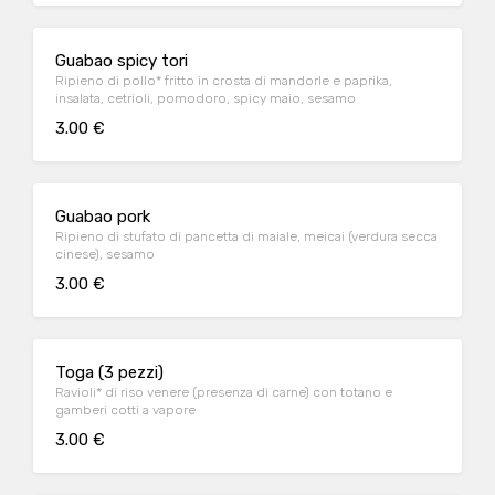
Guabao spicy tori
Ripieno di pollo* fritto in crosta di mandorle e paprika,
insalata, cetrioli, pomodoro, spicy maio, sesamo
3.00 €
Guabao pork
Ripieno di stufato di pancetta di maiale, meicai (verdura secca
cinese), sesamo
3.00 €
Toga (3 pezzi)
Ravioli* di riso venere (presenza di carne) con totano e
gamberi cotti a vapore
3.00 €