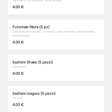
Gambero* in tempura, salsa teriyaki
4.00 €
Futomaki Miura (5 pz)
Salmone alla piastra*, avocado, salsa bernese, philadelphia,
salsa teriyaki
4.00 €
Sashimi Shake (5 pezzi)
Salmone*
4.00 €
Sashimi maguro (5 pezzi)
Tonno*
4.00 €