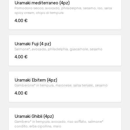
Uramaki mediterraneo (4pz)
Pomodoro secco, avocado, philadelphia, sesamo, iso, salsa
spicy cream, chips di tempura
4.00 €
Uramaki Fuji (4 pz)
Salmone*, avocado, philadelphia, guacamole, sesamo
4.00 €
Uramaki Ebitem (4pz)
Gamberone* in tempura, maionese, salsa teriyaki, sesamo
4.00 €
Uramaki Ghibli (4pz)
Gambero* in tempura, avocado, riso soffiato, salmone*
condito, erba cipollina, maio