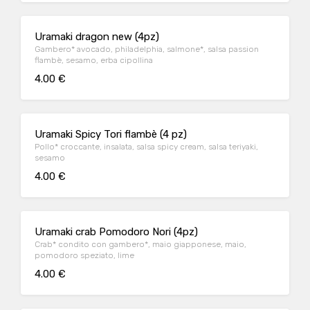
Uramaki dragon new (4pz)
Gambero* avocado, philadelphia, salmone*, salsa passion
flambè, sesamo, erba cipollina
4.00 €
Uramaki Spicy Tori flambè (4 pz)
Pollo* croccante, insalata, salsa spicy cream, salsa teriyaki,
sesamo
4.00 €
Uramaki crab Pomodoro Nori (4pz)
Crab* condito con gambero*, maio giapponese, maio,
pomodoro speziato, lime
4.00 €