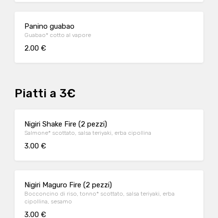
Panino guabao
Guabao* cotto al vapore
2.00 €
Piatti a 3€
Nigiri Shake Fire (2 pezzi)
Salmone* scottato, salsa teriyaki, erba cipollina
3.00 €
Nigiri Maguro Fire (2 pezzi)
Bocconcino di riso, tonno* scottato, salsa teriyaki, erba
cipollina, sesamo
3.00 €