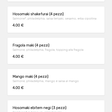
Hosomaki shakefurai (4 pezzi)
Salmone*, philadelphia, salsa teriyaki, sesamo, erba cipollina
4.00 €
Fragola maki (4 pezzi)
Salmone, philadelphia, fragola, topping alla fragola
4.00 €
Mango maki (4 pezzi)
Salmone, philadelphia, mango e salsa al mango
4.00 €
Hosomaki ebitem negi (3 pezzi)