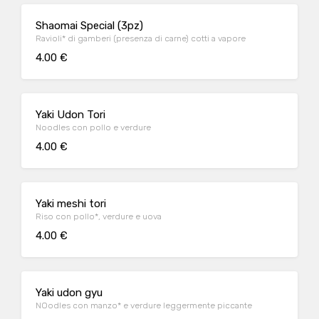
Shaomai Special (3pz)
Ravioli* di gamberi (presenza di carne) cotti a vapore
4.00 €
Yaki Udon Tori
Noodles con pollo e verdure
4.00 €
Yaki meshi tori
Riso con pollo*, verdure e uova
4.00 €
Yaki udon gyu
NOodles con manzo* e verdure leggermente piccante