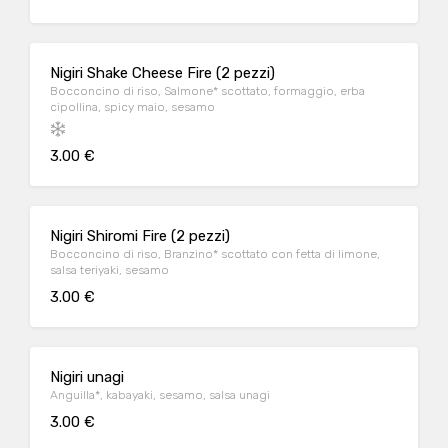
Nigiri Shake Cheese Fire (2 pezzi)
Bocconcino di riso, Salmone* scottato, formaggio, erba
cipollina, spicy maio, sesamo
3.00 €
Nigiri Shiromi Fire (2 pezzi)
Bocconcino di riso, Branzino* scottato con fetta di limone,
salsa teriyaki, sesamo
3.00 €
Nigiri unagi
Anguilla*, kabayaki, sesamo, salsa unagi
3.00 €