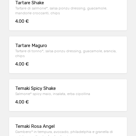
Tartare Shake
Tartare di salmone*, salsa ponzu dressing, guacamole,
mandorle croccanti, chips
4.00 €
Tartare Maguro
Tartare di tonno*, salsa ponzu dressing, guacamole, arancia,
chips
4.00 €
Temaki Spicy Shake
Salmone* spicy maio, insalata, erba cipollina
4.00 €
Temaki Rosa Angel
Gambero* in tempura, avocado, philadelphia e granella di