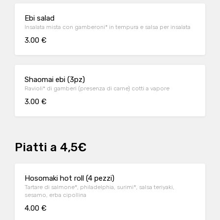
Ebi salad
Insalata mista con gamberoni* in tempura e salsa per insalata
3.00 €
Shaomai ebi (3pz)
Ravioli* di gamberi (presenza di carne) cotti a vapore
3.00 €
Piatti a 4,5€
Hosomaki hot roll (4 pezzi)
Tartare di salmone*, philadelphia, surimi*, salsa teriyaki,
sesamo, erba cipollina
4.00 €