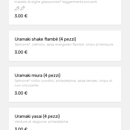
Insalata di alghe giapponesi* leggermente piccanti
3.00 €
Uramaki shake flambè (4 pezzi)
Salmone*, cetriolo, salsa evergreen flambè, chips di tempura
3.00 €
Uramaki miura (4 pezzi)
Salmone* cotto condito, philadelphia, salsa teriyaki, chips di
nori croccante
3.00 €
Uramaki yasai (4 pezzi)
Verdure di stagione, philadelphia
3.00 €