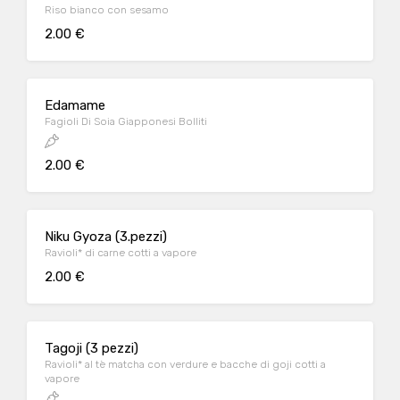
Riso bianco con sesamo
2.00 €
Edamame
Fagioli Di Soia Giapponesi Bolliti
2.00 €
Niku Gyoza (3.pezzi)
Ravioli* di carne cotti a vapore
2.00 €
Tagoji (3 pezzi)
Ravioli* al tè matcha con verdure e bacche di goji cotti a
vapore