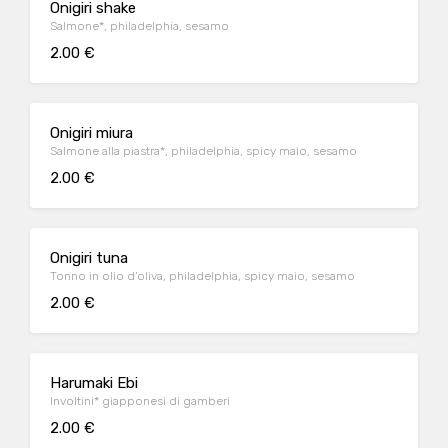
Onigiri shake
Salmone*, philadelphia, sesamo
2.00 €
Onigiri miura
Salmone alla piastra*, philadelphia, spicy maio, sesamo
2.00 €
Onigiri tuna
Tonno in olio d’oliva, philadelphia, spicy maio, sesamo
2.00 €
Harumaki Ebi
Involtini* giapponesi di gamberi
2.00 €