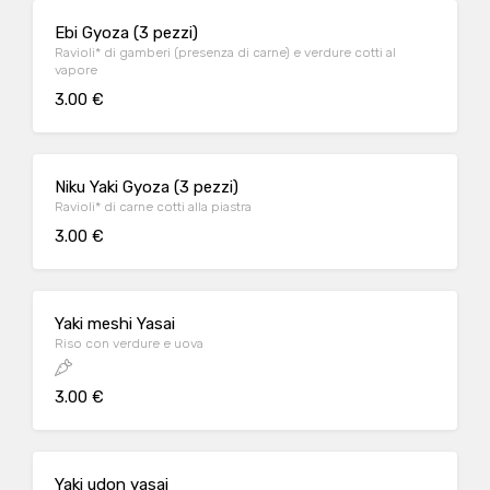
Ebi Gyoza (3 pezzi)
Ravioli* di gamberi (presenza di carne) e verdure cotti al
vapore
3.00 €
Niku Yaki Gyoza (3 pezzi)
Ravioli* di carne cotti alla piastra
3.00 €
Yaki meshi Yasai
Riso con verdure e uova
3.00 €
Yaki udon yasai