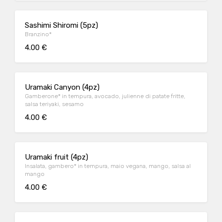
Sashimi Shiromi (5pz)
Branzino*
4.00 €
Uramaki Canyon (4pz)
Gamberone* in tempura, avocado, julienne di patate fritte,
salsa teriyaki, sesamo
4.00 €
Uramaki fruit (4pz)
Insalata, gambero* in tempura, maio vegana, mango, salsa al
mango
4.00 €