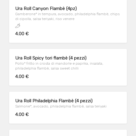
Ura Roll Canyon Flambè (4pz)
Gamberone* in tempura, avocado, philadelphia flambè, chips
di cipolla, salsa teriyaki, riso venere
4.00 €
Ura Roll Spicy tori flambè (4 pezzi)
Pollo* fritto in crosta di mandorle e paprika, insalata,
philadelphia flambè, salsa sweet chilli
4.00 €
Ura Roll Philadelphia Flambè (4 pezzi)
Salmone*, avocado, philadelphia flambè, salsa teriyaki
4.00 €