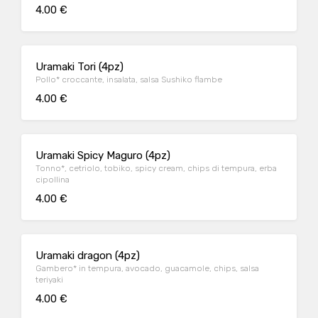
4.00 €
Uramaki Tori (4pz)
Pollo* croccante, insalata, salsa Sushiko flambe
4.00 €
Uramaki Spicy Maguro (4pz)
Tonno*, cetriolo, tobiko, spicy cream, chips di tempura, erba
cipollina
4.00 €
Uramaki dragon (4pz)
Gambero* in tempura, avocado, guacamole, chips, salsa
teriyaki
4.00 €