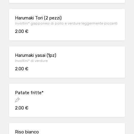
Harumaki Tori (2 pezzi)
Involtini* giapponesi di pollo e verdure leggermente piccanti
2.00 €
Harumaki yasai (1pz)
Involtini* di verdure
2.00 €
Patate fritte*
2.00 €
Riso bianco