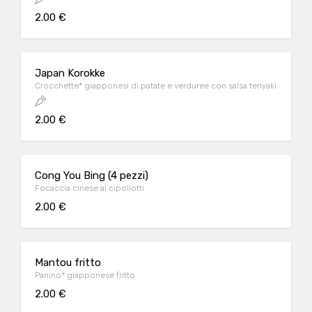
2.00 €
Japan Korokke
Crocchette* giapponesi di patate e verduree con salsa teriyaki
2.00 €
Cong You Bing (4 pezzi)
Focaccia cinese ai cipollotti
2.00 €
Mantou fritto
Panino* giapponese fritto
2.00 €