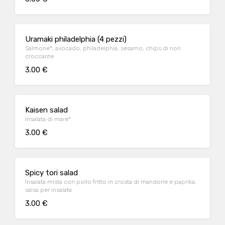
Uramaki philadelphia (4 pezzi)
Salmone*, avocado, philadelphia, sesamo, chips di nori
croccante
3.00 €
Kaisen salad
Insalata di mare*
3.00 €
Spicy tori salad
Insalata mista con pollo fritto in crosta di mandorle e paprika,
salsa per insalata
3.00 €