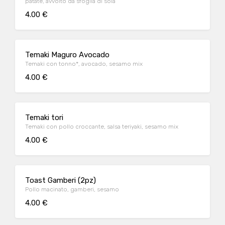
patate, avvolto da sfoglia di soia
4.00 €
Temaki Maguro Avocado
Temaki con tonno*, avocado, sesamo mix
4.00 €
Temaki tori
Temaki con pollo croccante, salsa teriyaki, sesamo mix
4.00 €
Toast Gamberi (2pz)
Pollo macinato, gamberi, sesamo
4.00 €