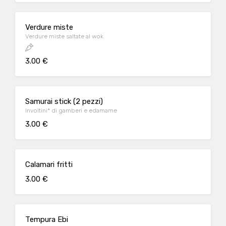
Verdure miste
Verdure miste saltate al wok
3.00 €
Samurai stick (2 pezzi)
Involtini* di gamberi e edamame
3.00 €
Calamari fritti
3.00 €
Tempura Ebi