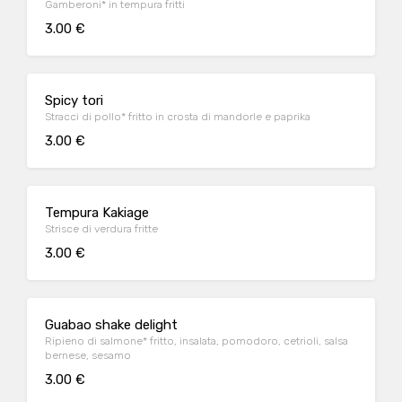
Gamberoni* in tempura fritti
3.00 €
Spicy tori
Stracci di pollo* fritto in crosta di mandorle e paprika
3.00 €
Tempura Kakiage
Strisce di verdura fritte
3.00 €
Guabao shake delight
Ripieno di salmone* fritto, insalata, pomodoro, cetrioli, salsa
bernese, sesamo
3.00 €