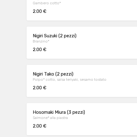
Gambero cotto*
2.00 €
Nigiri Suzuki (2 pezzi)
Branzino*
2.00 €
Nigiri Tako (2 pezzi)
Polpo* cotto, salsa teriyaki, sesamo tostato
2.00 €
Hosomaki Miura (3 pezzi)
Salmone* alla piastra
2.00 €