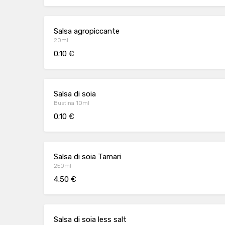
Salsa agropiccante
20ml
0.10 €
Salsa di soia
Bustina 10ml
0.10 €
Salsa di soia Tamari
250ml
4.50 €
Salsa di soia less salt