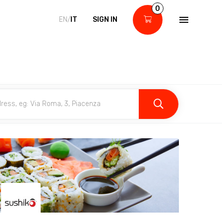
0
EN/
IT
SIGN IN