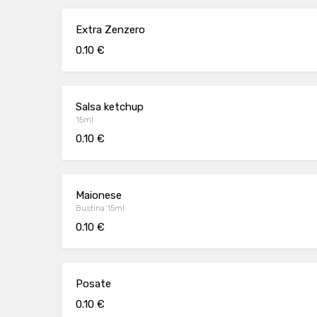
Extra Zenzero
0.10 €
Salsa ketchup
15ml
0.10 €
Maionese
Bustina 15ml
0.10 €
Posate
0.10 €