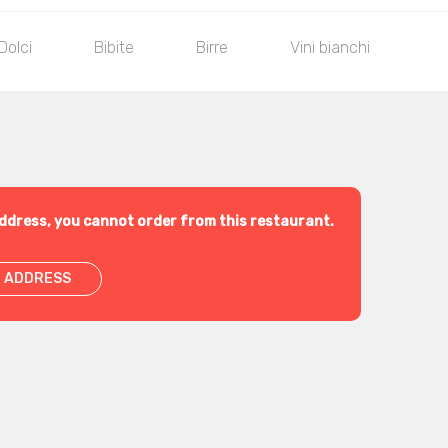
Dolci
Bibite
Birre
Vini bianchi
Vi
ddress, you cannot order from this restaurant.
 ADDRESS