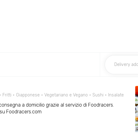
Fritti
Giapponese
Vegetariano e Vegano
Sushi
Insalate
n consegna a domicilio grazie al servizio di Foodracers.
o su Foodracers.com