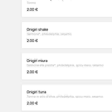
Tonno
2.00 €
Onigiri shake
Salmone*, philadelphia, sesamo
2.00 €
Onigiri miura
Salmone alla piastra*, philadelphia, spicy maio, sesamo
2.00 €
Onigiri tuna
Tonno in olio d’oliva, philadelphia, spicy maio, sesamo
2.00 €