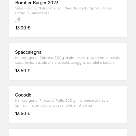
Bomber Burger 2023
Salsa Fuoco, Chili di manzo, Cheddar stick, Cipolla Rossa,
Cetriolini, Misticanza
13.00 €
Spaccalegna
Hamburger di Chianina 200g. maionese al prezzemolo, patate
saporite (salvia, cipolla e speck), taleggio, porcini e bacon
13.50 €
Cocodè
Hamburger di Filetto di Pollo 200 g, maionese alla soia,
spinacini, pomodoro, guacamole, misticanza
13.50 €