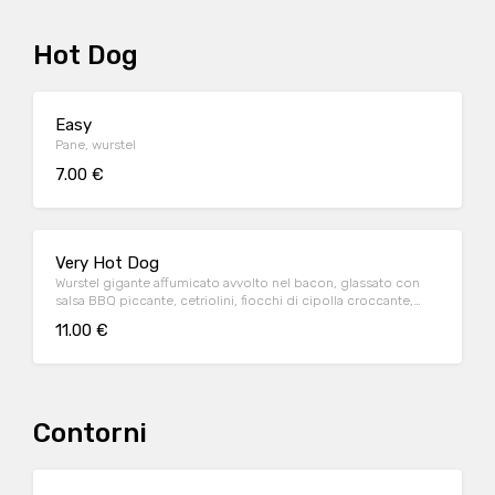
Hot Dog
Easy
Pane, wurstel
7.00 €
Very Hot Dog
Wurstel gigante affumicato avvolto nel bacon, glassato con
salsa BBQ piccante, cetriolini, fiocchi di cipolla croccante,
sour cream
11.00 €
Contorni