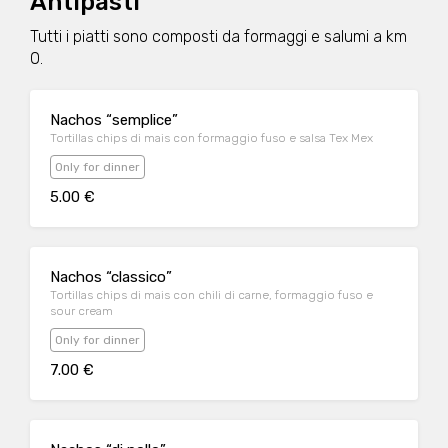
Antipasti
Tutti i piatti sono composti da formaggi e salumi a km
0.
Nachos “semplice”
Tortillas chips di mais con formaggio fuso e salsa Tex Mex
Only for dinner
5.00 €
Nachos “classico”
Tortillas chips di mais con chili di carne, formaggio fuso e
sour cream
Only for dinner
7.00 €