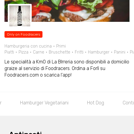
Only on Foodracers
Hamburgeria con cucina
Primi
Piatti
Pizza
Carne
Bruschette
Fritti
Hamburger
Panini
Pi
Le specialità a Km0 di La BIrreria sono disponibili a domicilio
graize al servizio di Foodracers. Ordina a Forlì su
Foodracers.com o scarica l'app!
Hamburger Vegetariani
Hot Dog
Contor