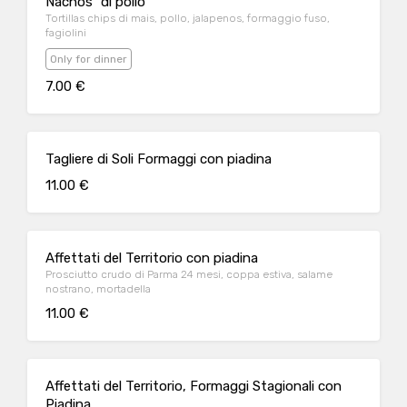
Nachos “di pollo”
Tortillas chips di mais, pollo, jalapenos, formaggio fuso,
fagiolini
Only for dinner
7.00 €
Tagliere di Soli Formaggi con piadina
11.00 €
Affettati del Territorio con piadina
Prosciutto crudo di Parma 24 mesi, coppa estiva, salame
nostrano, mortadella
11.00 €
Affettati del Territorio, Formaggi Stagionali con
Piadina