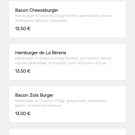
Bacon Cheeseburger
Hamburger di Chianina 200gr, fontina, pomodoro, bacon,
misticanza, ketchup, maionese
12.50 €
Hamburger de La Birreria
Hamburger di Chianina 200gr, fontina, pomodoro, bacon,
cipolla caramellata, misticanza, uovo all'occhio di bue,
ketchup, maionese
13.50 €
Bacon Zola Burger
Hamburger di Chianina 200gr, gorgonzola, pomodoro,
bacon, misticanza, ketchup
13.00 €