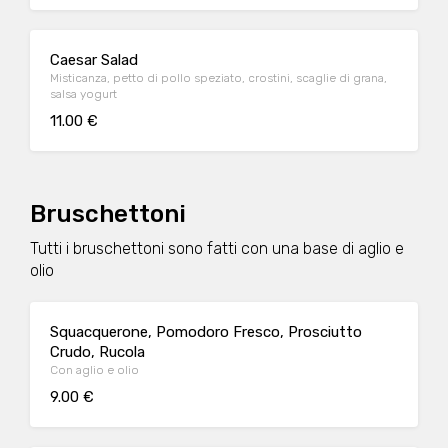
Caesar Salad
Misticanza, petto di pollo speziato, crostini, scaglie di grana,
salsa yogurt
11.00 €
Bruschettoni
Tutti i bruschettoni sono fatti con una base di aglio e
olio
Squacquerone, Pomodoro Fresco, Prosciutto
Crudo, Rucola
Con aglio e olio
9.00 €