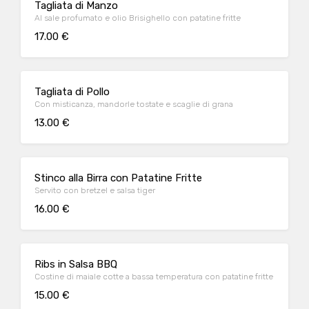
Tagliata di Manzo
Al sale profumato e olio Brisighello con patatine fritte
17.00 €
Tagliata di Pollo
Con misticanza, mandorle tostate e scaglie di grana
13.00 €
Stinco alla Birra con Patatine Fritte
Servito con bretzel e salsa tiger
16.00 €
Ribs in Salsa BBQ
Costine di maiale cotte a bassa temperatura con patatine fritte
15.00 €