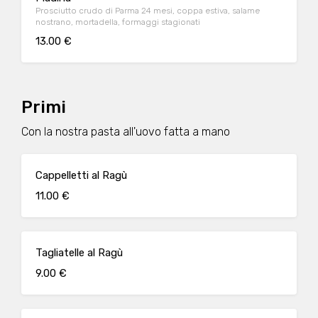
Prosciutto crudo di Parma 24 mesi, coppa estiva, salame
nostrano, mortadella, formaggi stagionati
13.00 €
Primi
Con la nostra pasta all'uovo fatta a mano
Cappelletti al Ragù
11.00 €
Tagliatelle al Ragù
9.00 €