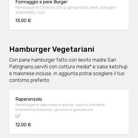
Formaggio e pere Burger
Hamburger di Chianina 200 g, gorgonzola, pere, scalogno
caramellato, noci
13.00 €
Hamburger Vegetariani
Con pane hamburger fatto con lievito madre San
Patrignano,serviti con cottura media* e salse ketchup
e maionese incluse, in aggiunta potrai scegliere il tuo
contorno preferito
Raperonzolo
Hamburger di rapa rossa e quinoa, caprino alle erbe
aromatiche,radicchio, spinacini e guacamole
12.00 €