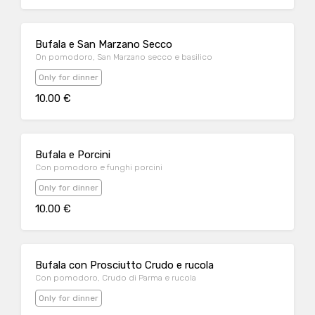
Bufala e San Marzano Secco
On pomodoro, San Marzano secco e basilico
Only for dinner
10.00 €
Bufala e Porcini
Con pomodoro e funghi porcini
Only for dinner
10.00 €
Bufala con Prosciutto Crudo e rucola
Con pomodoro, Crudo di Parma e rucola
Only for dinner