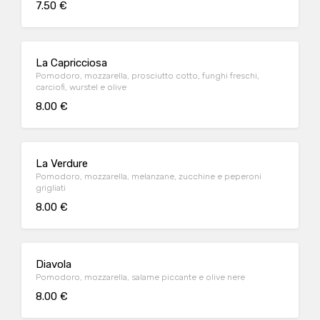
7.50 €
La Capricciosa
Pomodoro, mozzarella, prosciutto cotto, funghi freschi,
carciofi, wurstel e olive
8.00 €
La Verdure
Pomodoro, mozzarella, melanzane, zucchine e peperoni
grigliati
8.00 €
Diavola
Pomodoro, mozzarella, salame piccante e olive nere
8.00 €