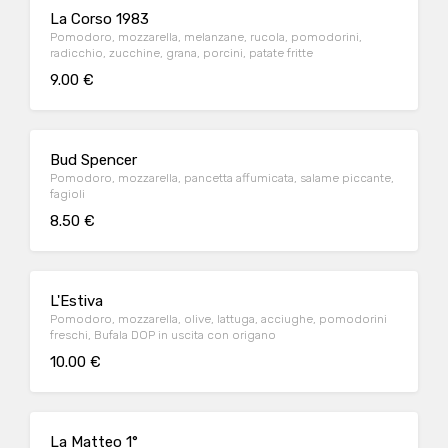
La Corso 1983
Pomodoro, mozzarella, melanzane, rucola, pomodorini,
radicchio, zucchine, grana, porcini, patate fritte
9.00 €
Bud Spencer
Pomodoro, mozzarella, pancetta affumicata, salame piccante,
fagioli
8.50 €
L'Estiva
Pomodoro, mozzarella, olive, lattuga, acciughe, pomodorini
freschi, Bufala DOP in uscita con origano
10.00 €
La Matteo 1°