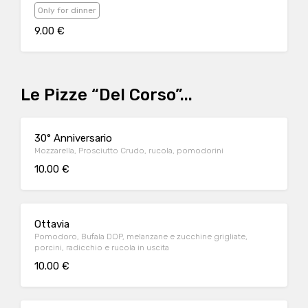
Only for dinner
9.00 €
Le Pizze “Del Corso”...
30° Anniversario
Mozzarella, Prosciutto Crudo, rucola, pomodorini
10.00 €
Ottavia
Pomodoro, Bufala DOP, melanzane e zucchine grigliate,
porcini, radicchio e rucola in uscita
10.00 €