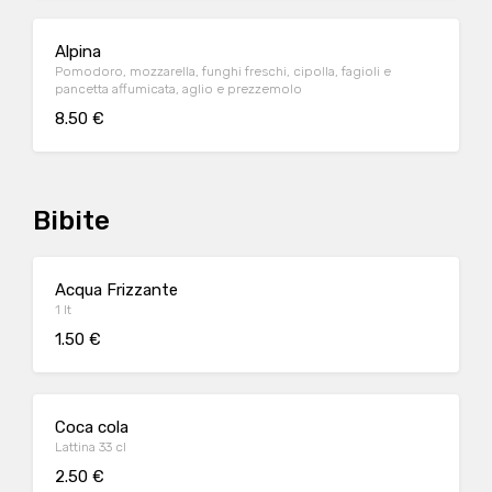
Alpina
Pomodoro, mozzarella, funghi freschi, cipolla, fagioli e
pancetta affumicata, aglio e prezzemolo
8.50 €
Bibite
Acqua Frizzante
1 lt
1.50 €
Coca cola
Lattina 33 cl
2.50 €