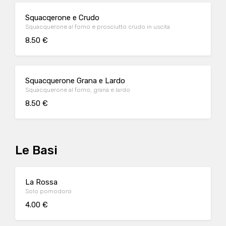
Squacqerone e Crudo
Squacquerone a! forno e prosciutto crudo in uscita
8.50 €
Squacquerone Grana e Lardo
Squacquerone al forno, grana e lardo
8.50 €
Le Basi
La Rossa
Solo pomodoro
4.00 €