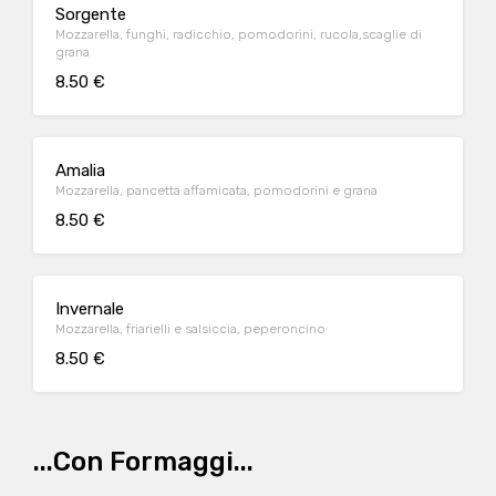
Sorgente
Mozzarella, funghi, radicchio, pomodorini, rucola,scaglie di
grana
8.50 €
Amalia
Mozzarella, pancetta affamicata, pomodorini e grana
8.50 €
Invernale
Mozzarella, friarielli e salsiccia, peperoncino
8.50 €
...Con Formaggi...