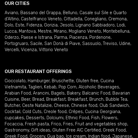
OUR CITIES
Aviano
,
Bassano del Grappa
,
Belluno
,
Casale sul Sile e Quarto
d'Altino
,
Castelfranco Veneto
,
Cittadella
,
Conegliano
,
Cremona
,
Dolo
,
Este
,
Fidenza
,
Gorizia
,
Jesolo
,
Lignano Sabbiadoro
,
Lodi
,
Lucca
,
Mantova
,
Mestre
,
Mirano
,
Mogliano Veneto
,
Montebelluna
,
Oderzo
,
Paese e Istrana
,
Parma
,
Piacenza
,
Pordenone
,
Portogruaro
,
Sacile
,
San Donà di Piave
,
Sassuolo
,
Treviso
,
Udine
,
Vercelli
,
Vicenza
,
Vittorio Veneto
OUR RESTAURANT OFFERINGS
Cioccolato
,
Hamburger
,
Bruschette
,
Gluten free
,
Cucina
Vietnamita
,
Taglieri
,
Kebab
,
Pop Corn
,
Alcoholic Beverages
,
Arabian Food
,
Arancini
,
Bagels
,
Bakery
,
Balcanic Food
,
Bavarian
Cuisine
,
Beer
,
Bread
,
Breakfast
,
Breakfast
,
Brunch
,
Bubble Tea
,
Butcher
,
Ceste Natalizie
,
Cheese
,
Chinese food
,
Club Sandwich
,
Cocktail
,
Cold Cuts
,
Creole food
,
Crêpes
,
Cucina Georgiana
,
cupcakes
,
Desserts
,
Dolciumi
,
Ethnic Food
,
Fish
,
Flowers
,
Focaccia
,
Fresh pasta
,
Frico
,
Fries
,
Fruit and vegetables shop
,
Gastronomy
,
Gift ideas
,
Gluten Free AIC Certified
,
Greek Food
,
Greek Food
,
Grocery
,
Gua bao
,
Ice cream
,
Indian food
,
Japanese
,