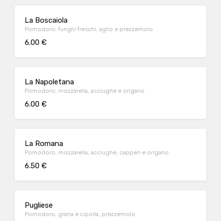
La Boscaiola
Pomodoro, funghi freschi, aglio e prezzemolo
6.00 €
La Napoletana
Pomodoro, mozzarella, acciughe e origano
6.00 €
La Romana
Pomodoro, mozzarella, acciughe, capperi e origano
6.50 €
Pugliese
Pomodoro, grana e cipolla, prezzemolo