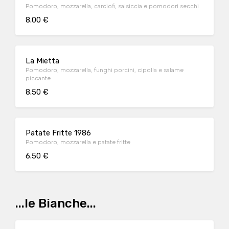
Pomodoro, mozzarella, carciofi, salsiccia e pomodori secchi
8.00 €
La Mietta
Pomodoro, mozzarella, funghi porcini, cipolla e salame
piccante
8.50 €
Patate Fritte 1986
Pomodoro, mozzarella e patate fritte
6.50 €
...le Bianche...