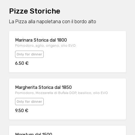
Pizze Storiche
La Pizza alla napoletana con il bordo alto
Marinara Storica dal 1800
Pomodoro, aglio, origano, olio EVO
Only for dinner
6.50 €
Margherita Storica dal 1850
Pomodoro, Mozzarella di Bufala DOP, basilico, olio EVO
Only for dinner
9.50 €
Moretum dal 1500