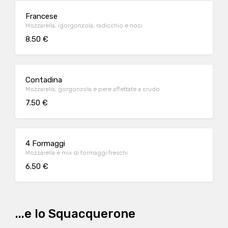
Francese
Mozzarella, igorgonzola, radicchio e noci
8.50 €
Contadina
Mozzarella, gorgonzola e pere affettate a crudo
7.50 €
4 Formaggi
Mozzarella e mix di formaggi freschi
6.50 €
...e lo Squacquerone