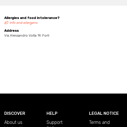
Allergies and food intolerance?
Info and allergens
Address
Via Alessandro Volta 19, Forlì
DISCOVER
HELP
LEGAL NOTICE
About us
Support
Terms and