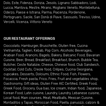
Dolo
,
Este
,
Fidenza
,
Gorizia
,
Jesolo
,
Lignano Sabbiadoro
,
Lodi
,
Lucca
,
Mantova
,
Mestre
,
Mirano
,
Mogliano Veneto
,
Montebelluna
,
Oderzo
,
Paese e Istrana
,
Parma
,
Piacenza
,
Pordenone
,
Portogruaro
,
Sacile
,
San Donà di Piave
,
Sassuolo
,
Treviso
,
Udine
,
Vercelli
,
Vicenza
,
Vittorio Veneto
OUR RESTAURANT OFFERINGS
Cioccolato
,
Hamburger
,
Bruschette
,
Gluten free
,
Cucina
Vietnamita
,
Taglieri
,
Kebab
,
Pop Corn
,
Alcoholic Beverages
,
Arabian Food
,
Arancini
,
Bagels
,
Bakery
,
Balcanic Food
,
Bavarian
Cuisine
,
Beer
,
Bread
,
Breakfast
,
Breakfast
,
Brunch
,
Bubble Tea
,
Butcher
,
Ceste Natalizie
,
Cheese
,
Chinese food
,
Club Sandwich
,
Cocktail
,
Cold Cuts
,
Creole food
,
Crêpes
,
Cucina Georgiana
,
cupcakes
,
Desserts
,
Dolciumi
,
Ethnic Food
,
Fish
,
Flowers
,
Focaccia
,
Fresh pasta
,
Frico
,
Fries
,
Fruit and vegetables shop
,
Gastronomy
,
Gift ideas
,
Gluten Free AIC Certified
,
Greek Food
,
Greek Food
,
Grocery
,
Gua bao
,
Ice cream
,
Indian food
,
Japanese
,
Korean Food
,
Latin cuisine
,
Laundry
,
Laundry
,
Lebanese cuisine
,
Local food
,
Main courses
,
Meat
,
Meatballs
,
Mexican Cuisine
,
Montaditos y Tapas
,
Moroccan Food
,
Paella
,
panuozzi, calzoni &