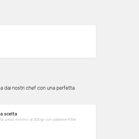
a dai nostri chef con una perfetta
a scelta
lta, peso minimo di 300gr con patatine fritte