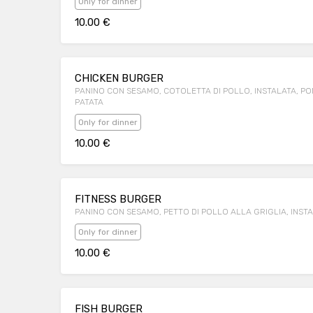
Only for dinner
10.00 €
CHICKEN BURGER
PANINO CON SESAMO, COTOLETTA DI POLLO, INSTALATA, P
PATATA
Only for dinner
10.00 €
FITNESS BURGER
PANINO CON SESAMO, PETTO DI POLLO ALLA GRIGLIA, INS
Only for dinner
10.00 €
FISH BURGER