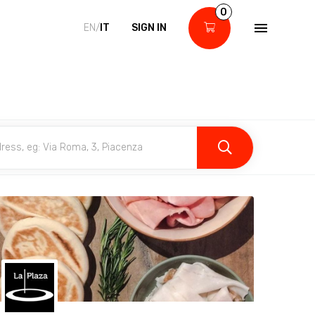
0
EN/
IT
SIGN IN