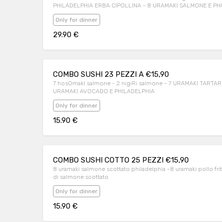
PHILADELPHIA ERBA CIPOLLINA - 8 URAMAKI SALMONE E PH
URAMAKI TONNO E ZUCCHINE
Only for dinner
29.90 €
COMBO SUSHI 23 PEZZI A €15,90
7 hosOmakI salmone - 2 nigiRi salmone - 7 URAMAKI TART
URAMAKI AVOCADO E PHILADELPHIA
Only for dinner
15.90 €
COMBO SUSHI COTTO 25 PEZZI €15,90
8 uramaki salmone scottato philadelphia -8 uramaki pollo fritto
di salmone scottato
Only for dinner
15.90 €