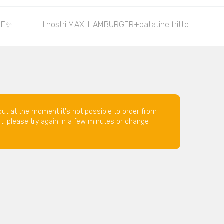
NE✨
I nostri MAXI HAMBURGER+patatine fritte+bibita
but at the moment it's not possible to order from
nt, please try again in a few minutes or change