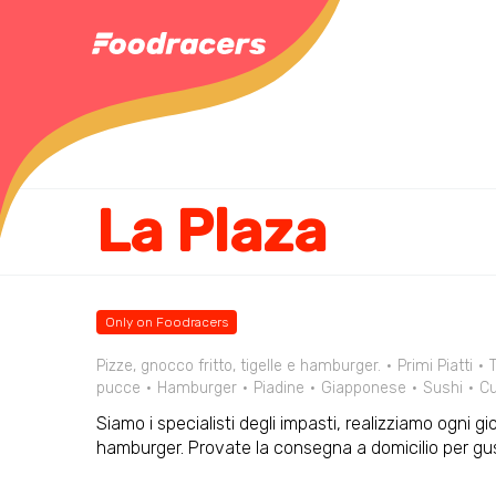
La Plaza
Only on Foodracers
Pizze, gnocco fritto, tigelle e hamburger.
Primi Piatti
T
pucce
Hamburger
Piadine
Giapponese
Sushi
Cu
Siamo i specialisti degli impasti, realizziamo ogni gio
hamburger. Provate la consegna a domicilio per gus