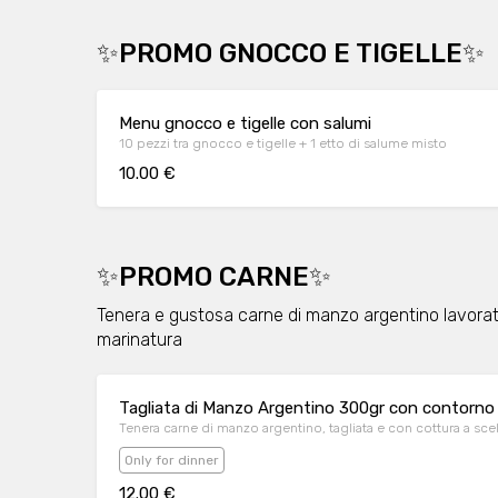
✨PROMO GNOCCO E TIGELLE✨
Menu gnocco e tigelle con salumi
10 pezzi tra gnocco e tigelle + 1 etto di salume misto
10.00 €
✨PROMO CARNE✨
Tenera e gustosa carne di manzo argentino lavorat
marinatura
Tagliata di Manzo Argentino 300gr con contorno 
Tenera carne di manzo argentino, tagliata e con cottura a sce
Only for dinner
12.00 €