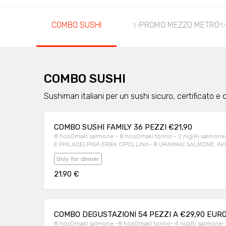
COMBO SUSHI
✨PROMO MEZZO METRO✨
COMBO SUSHI
Sushiman italiani per un sushi sicuro, certificato e d
COMBO SUSHI FAMILY 36 PEZZI €21,90
8 hosOmakI salmone - 8 hosOmakI tonno - 2 nigiRi salmo
E PHILADELPHIA ERBA CIPOLLINA- 8 URAMAKI SALMONE, A
Only for dinner
21.90 €
COMBO DEGUSTAZIONI 54 PEZZI A €29,90 EUR
8 hosOmakI salmone -8 hosOmakI tonno- 4 nigiRi salmone