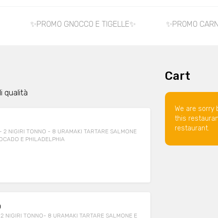
✨PROMO GNOCCO E TIGELLE✨
✨PROMO CAR
Cart
i qualità
We are sorry 
this restaura
restaurant.
ne- 2 NIGIRI TONNO - 8 URAMAKI TARTARE SALMONE
VOCADO E PHILADELPHIA
O
- 2 NIGIRI TONNO- 8 URAMAKI TARTARE SALMONE E