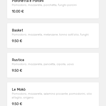
Porchetta e Porcini
Pomodoro, mozzarella, porchetta, funghi porcini
10.00 €
Basket
Pomodoro, mozzarella, melanzane, tonno sott'olio, funghi
9.50 €
Rustica
Pomodoro, mozzarella, pancetta, cipolla, uovo
9.50 €
Le Mokò
Pomodoro, mozzarella, salamino piccante, pomodorini, olio
all'aglio, origano
9.50 €