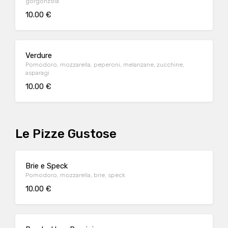
gorgonzola
10.00 €
Verdure
Pomodoro, mozzarella, peperoni, melanzane, zucchine,
asparagi
10.00 €
Le Pizze Gustose
Brie e Speck
Pomodoro, mozzarella, brie, speck
10.00 €