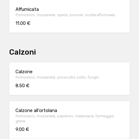
Affumicata
Pomodoro, mozzarella, speck, provola, ricotta affumicata
11.00 €
Calzoni
Calzone
Pomodoro, mozzarella, prosciutto cotto, funghi
8.50 €
Calzone all'ortolana
Pomodoro, mozzarella, peperoni, melanzane, formaggio
grana
9.00 €