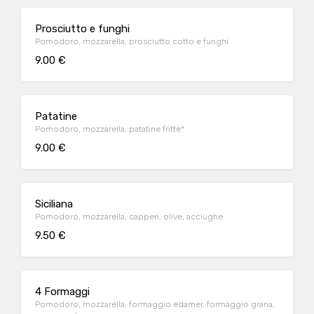
Prosciutto e funghi
Pomodoro, mozzarella, prosciutto cotto e funghi
9.00 €
Patatine
Pomodoro, mozzarella, patatine fritte*
9.00 €
Siciliana
Pomodoro, mozzarella, capperi, olive, acciughe
9.50 €
4 Formaggi
Pomodoro, mozzarella, formaggio edamer, formaggio grana,