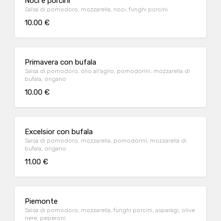
Noci e porcini
Salsa di pomodoro, mozzarella, noci, funghi porcini
10.00 €
Primavera con bufala
Salsa di pomodoro, olio all'aglio, pomodorini, mozzarella di
bufala, origano
10.00 €
Excelsior con bufala
Salsa di pomodoro, mozzarella, pomodorini, mozzarella di
bufala, origano
11.00 €
Piemonte
Salsa di pomodoro, mozzarella, funghi porcini, asparagi, olive
nere, peperoni