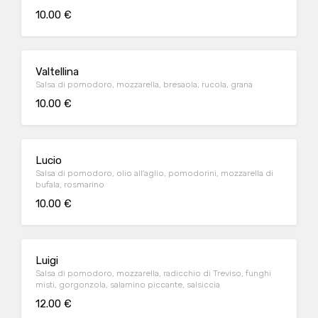
10.00 €
Valtellina
Salsa di pomodoro, mozzarella, bresaola, rucola, grana
10.00 €
Lucio
Salsa di pomodoro, olio all'aglio, pomodorini, mozzarella di
bufala, rosmarino
10.00 €
Luigi
Salsa di pomodoro, mozzarella, radicchio di Treviso, funghi
misti, gorgonzola, salamino piccante, salsiccia
12.00 €