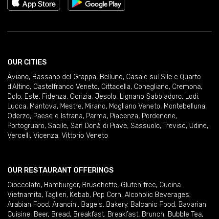
OUR CITIES
Aviano
,
Bassano del Grappa
,
Belluno
,
Casale sul Sile e Quarto
d'Altino
,
Castelfranco Veneto
,
Cittadella
,
Conegliano
,
Cremona
,
Dolo
,
Este
,
Fidenza
,
Gorizia
,
Jesolo
,
Lignano Sabbiadoro
,
Lodi
,
Lucca
,
Mantova
,
Mestre
,
Mirano
,
Mogliano Veneto
,
Montebelluna
,
Oderzo
,
Paese e Istrana
,
Parma
,
Piacenza
,
Pordenone
,
Portogruaro
,
Sacile
,
San Donà di Piave
,
Sassuolo
,
Treviso
,
Udine
,
Vercelli
,
Vicenza
,
Vittorio Veneto
OUR RESTAURANT OFFERINGS
Cioccolato
,
Hamburger
,
Bruschette
,
Gluten free
,
Cucina
Vietnamita
,
Taglieri
,
Kebab
,
Pop Corn
,
Alcoholic Beverages
,
Arabian Food
,
Arancini
,
Bagels
,
Bakery
,
Balcanic Food
,
Bavarian
Cuisine
,
Beer
,
Bread
,
Breakfast
,
Breakfast
,
Brunch
,
Bubble Tea
,