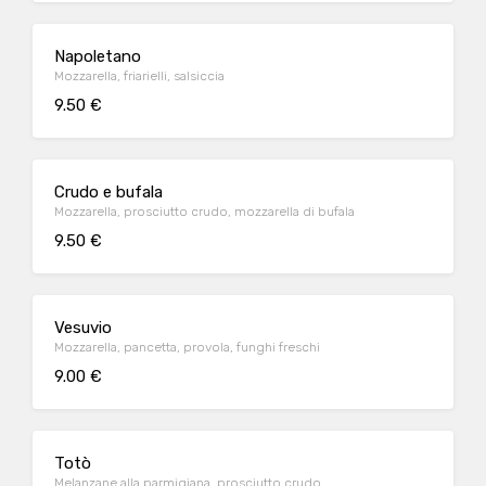
Napoletano
Mozzarella, friarielli, salsiccia
9.50 €
Crudo e bufala
Mozzarella, prosciutto crudo, mozzarella di bufala
9.50 €
Vesuvio
Mozzarella, pancetta, provola, funghi freschi
9.00 €
Totò
Melanzane alla parmigiana, prosciutto crudo