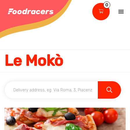
0
Le Mokò