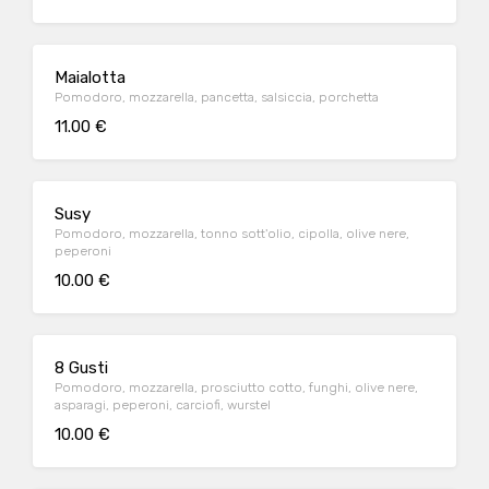
Maialotta
Pomodoro, mozzarella, pancetta, salsiccia, porchetta
11.00 €
Susy
Pomodoro, mozzarella, tonno sott'olio, cipolla, olive nere,
peperoni
10.00 €
8 Gusti
Pomodoro, mozzarella, prosciutto cotto, funghi, olive nere,
asparagi, peperoni, carciofi, wurstel
10.00 €