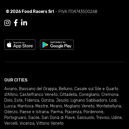
© 2026 Food Racers Srl
- P.IVA IT04743500268
OUR CITIES
Aviano
,
Bassano del Grappa
,
Belluno
,
Casale sul Sile e Quarto
d'Altino
,
Castelfranco Veneto
,
Cittadella
,
Conegliano
,
Cremona
,
Dolo
,
Este
,
Fidenza
,
Gorizia
,
Jesolo
,
Lignano Sabbiadoro
,
Lodi
,
Lucca
,
Mantova
,
Mestre
,
Mirano
,
Mogliano Veneto
,
Montebelluna
,
Oderzo
,
Paese e Istrana
,
Parma
,
Piacenza
,
Pordenone
,
Portogruaro
,
Sacile
,
San Donà di Piave
,
Sassuolo
,
Treviso
,
Udine
,
Vercelli
,
Vicenza
,
Vittorio Veneto