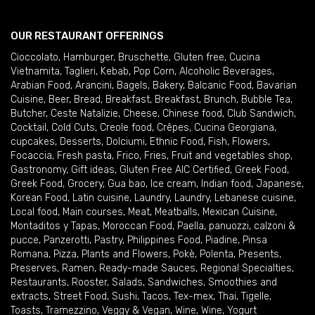
OUR RESTAURANT OFFERINGS
Cioccolato
,
Hamburger
,
Bruschette
,
Gluten free
,
Cucina
Vietnamita
,
Taglieri
,
Kebab
,
Pop Corn
,
Alcoholic Beverages
,
Arabian Food
,
Arancini
,
Bagels
,
Bakery
,
Balcanic Food
,
Bavarian
Cuisine
,
Beer
,
Bread
,
Breakfast
,
Breakfast
,
Brunch
,
Bubble Tea
,
Butcher
,
Ceste Natalizie
,
Cheese
,
Chinese food
,
Club Sandwich
,
Cocktail
,
Cold Cuts
,
Creole food
,
Crêpes
,
Cucina Georgiana
,
cupcakes
,
Desserts
,
Dolciumi
,
Ethnic Food
,
Fish
,
Flowers
,
Focaccia
,
Fresh pasta
,
Frico
,
Fries
,
Fruit and vegetables shop
,
Gastronomy
,
Gift ideas
,
Gluten Free AIC Certified
,
Greek Food
,
Greek Food
,
Grocery
,
Gua bao
,
Ice cream
,
Indian food
,
Japanese
,
Korean Food
,
Latin cuisine
,
Laundry
,
Laundry
,
Lebanese cuisine
,
Local food
,
Main courses
,
Meat
,
Meatballs
,
Mexican Cuisine
,
Montaditos y Tapas
,
Moroccan Food
,
Paella
,
panuozzi, calzoni &
pucce
,
Panzerotti
,
Pastry
,
Philippines Food
,
Piadine
,
Pinsa
Romana
,
Pizza
,
Plants and Flowers
,
Pokè
,
Polenta
,
Presents
,
Preserves
,
Ramen
,
Ready-made Sauces
,
Regional Specialties
,
Restaurants
,
Rooster
,
Salads
,
Sandwiches
,
Smoothies and
extracts
,
Street Food
,
Sushi
,
Tacos
,
Tex-mex
,
Thai
,
Tigelle
,
Toasts
,
Tramezzino
,
Veggy & Vegan
,
Wine
,
Wine
,
Yogurt