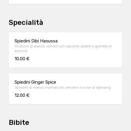
Specialità
Spiedini Dibi Haoussa
Rosticini di manzo conditi con saporite spezie e granella di
arachidi
10.00 €
Spiedini Ginger Spice
Spiedini di manzo marinati allo zenzero e noce di djansang
12.00 €
Bibite