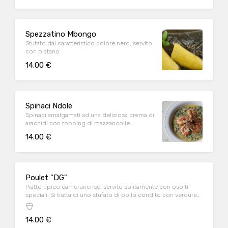
Spezzatino Mbongo
Stufato dal caratteristico colore nero, servito
con platano
14.00 €
Spinaci Ndole
Spinaci amalgamati ad una deliziosa crema di
arachidi con topping di mazzancolle
tropicali. Servito con manzo e riso al vapore
14.00 €
Poulet "DG"
Piatto tipico camerunense, servito solitamente con ospiti
speciali. Si tratta di uno stufato di pollo condito con verdure
tropicali
14.00 €