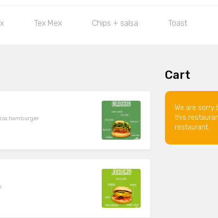
ox
Tex Mex
Chips + salsa
Toast
Cart
We are sorry 
this restaura
alsa hamburger
restaurant.
p