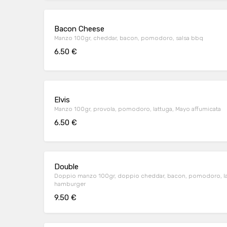
Bacon Cheese
Manzo 100gr, cheddar, bacon, pomodoro, salsa bbq
6.50 €
Elvis
Manzo 100gr, provola, pomodoro, lattuga, Mayo affumicata
6.50 €
Double
Doppio manzo 100gr, doppio cheddar, bacon, pomodoro, lat
hamburger
9.50 €