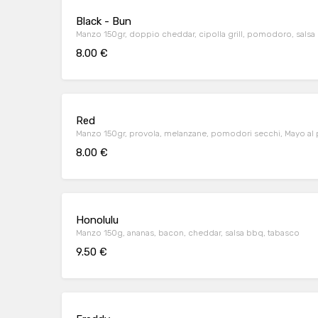
Black - Bun
Manzo 150gr, doppio cheddar, cipolla grill, pomodoro, sals
8.00 €
Red
Manzo 150gr, provola, melanzane, pomodori secchi, Mayo al
8.00 €
Honolulu
Manzo 150g, ananas, bacon, cheddar, salsa bbq, tabasco
9.50 €