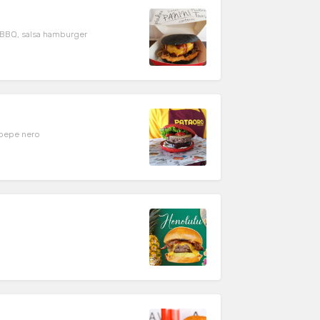
a BBQ, salsa hamburger
 pepe nero