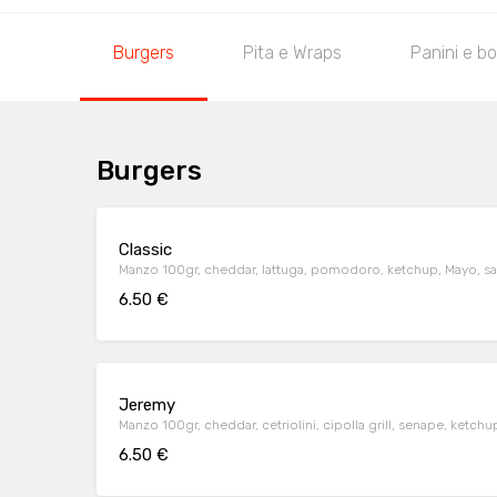
Burgers
Pita e Wraps
Panini e b
Burgers
Classic
Manzo 100gr, cheddar, lattuga, pomodoro, ketchup, Mayo, s
6.50 €
Jeremy
Manzo 100gr, cheddar, cetriolini, cipolla grill, senape, ketchu
6.50 €