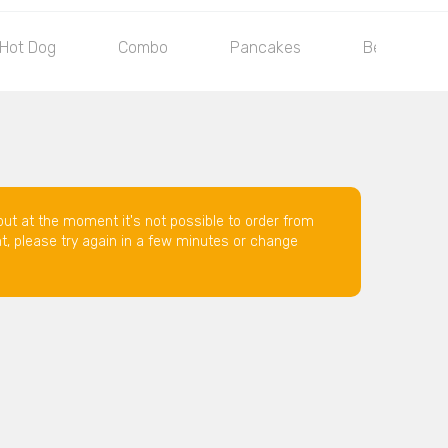
Hot Dog
Combo
Pancakes
Bevande
but at the moment it's not possible to order from
nt, please try again in a few minutes or change