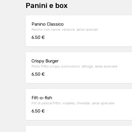
Panini e box
Panino Classico
Panino con carne, verdure, salse speciali
6.50 €
Crispy Burger
Pollo fritto crispy, pomodoro, lattuga, salsa speciale
6.50 €
Filt-o-fish
Filt di pesce fritto, insalata, cheddar, salsa speciale
6.50 €