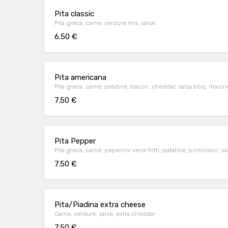
Pita classic
Pita greca, carne, verdure mix, salse
6.50 €
Pita americana
Pita greca, carne, patatine, bacon, cheddar, salsa bbq, maio
7.50 €
Pita Pepper
Pita greca, carne, peperoni verdi fritti, patatine, pomodori, sa
7.50 €
Pita/Piadina extra cheese
Carne, verdure, salse, extra cheddar
7.50 €