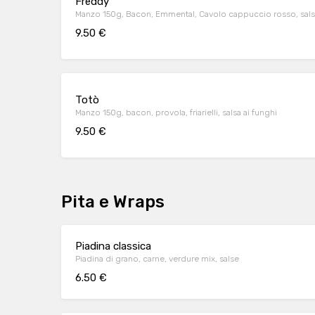
Freddy
Manzo 150g, Bacon, Emmental, Cavolo cappuccio rosso, salsa 
9.50 €
Totò
Manzo 150g, bacon, provola, friarielli, salsa ai funghi
9.50 €
Pita e Wraps
Piadina classica
Piadina di grano, carne, verdure mix, salse
6.50 €