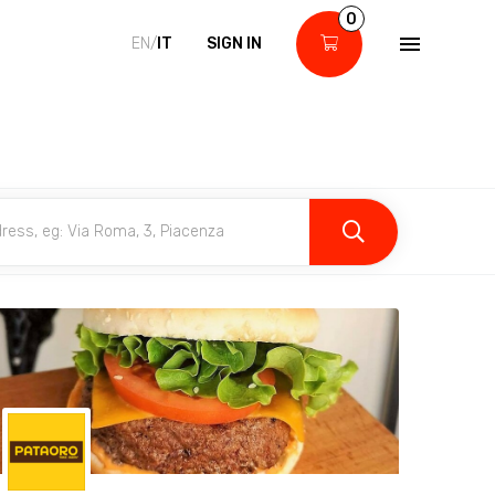
0
EN/
IT
SIGN IN