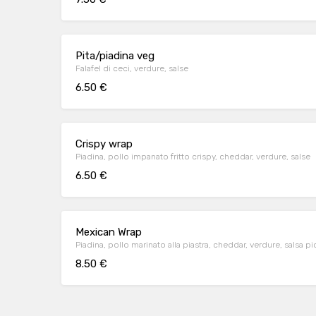
Pita/piadina veg
Falafel di ceci, verdure, salse
6.50 €
Crispy wrap
Piadina, pollo impanato fritto crispy, cheddar, verdure, salse
6.50 €
Mexican Wrap
Piadina, pollo marinato alla piastra, cheddar, verdure, salsa p
8.50 €