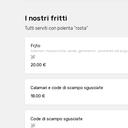
I nostri fritti
Tutti serviti con polenta “rosta”
Frjto
Calamari, mazzancolle, sarde, gamberoni, canestrelli ed angu
20.00 €
Calamari e code di scampo sgusciate
18.00 €
Code di scampo sgusciate