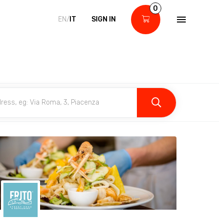
0
EN/
IT
SIGN IN