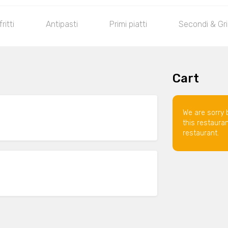
fritti
Antipasti
Primi piatti
Secondi & Gril
Cart
We are sorry 
this restaura
restaurant.