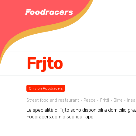
Frjto
Only on Foodracers
Street food and restaurant
Pesce
Fritti
Birre
Insa
Le specialità di Frjto sono disponibili a domicilio gr
Foodracers.com o scarica l'app!