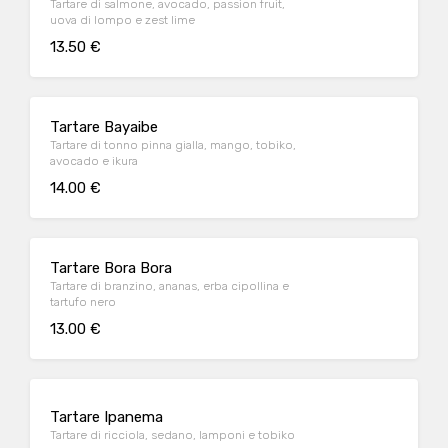
Tartare di salmone, avocado, passion fruit,
uova di lompo e zest lime
13.50 €
Tartare Bayaibe
Tartare di tonno pinna gialla, mango, tobiko,
avocado e ikura
14.00 €
Tartare Bora Bora
Tartare di branzino, ananas, erba cipollina e
tartufo nero
13.00 €
Tartare Ipanema
Tartare di ricciola, sedano, lamponi e tobiko