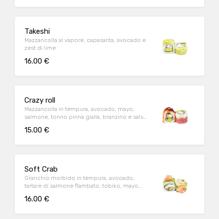
Takeshi
Mazzancolla al vapore, capasanta, avocado e
zest di lime
16.00 €
Crazy roll
Mazzancolla in tempura, avocado, mayo,
salmone, tonno pinna gialla, branzino e salsa
teriyaki
15.00 €
Soft Crab
Granchio morbido in tempura, avocado,
tartare di salmone flambato, tobiko, mayo
giapponese e salsa teriyaki
16.00 €