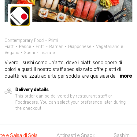
Contemporary Food
Primi
Piatti
Pesce
Fritti
Ramen
Giapponese
Vegetariano e
Vegano
Sushi
Insalate
Vivere il sushi come un'arte, dove i piatti sono opere di
colori e gusti. Il nostro staff specializzato offre piatti di
qualità realizzati ad arte per soddisfare qualsiasi de
...
more
Delivery details
This order can be delivered by restaurant staff or
Foodracers. You can select your preference later during
the checkout
Bacchette e Salsa di Soia
Antipasti e Snack