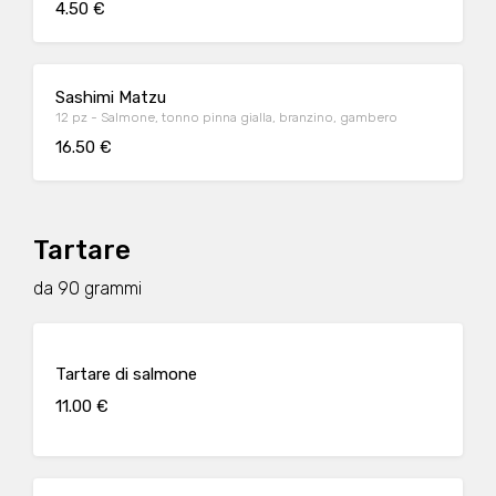
4.50 €
Sashimi Matzu
12 pz - Salmone, tonno pinna gialla, branzino, gambero
16.50 €
Tartare
da 90 grammi
Tartare di salmone
11.00 €