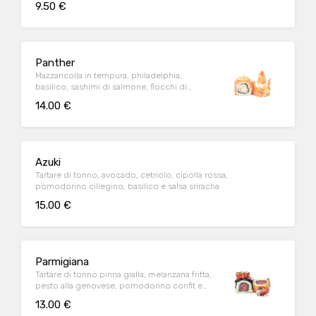
9.50 €
Panther
Mazzancolla in tempura, philadelphia,
basilico, sashimi di salmone, fiocchi di
tempura e salsa teriyaki
14.00 €
Azuki
Tartare di tonno, avocado, cetriolo, cipolla rossa,
pomodorino ciliegino, basilico e salsa sriracha
15.00 €
Parmigiana
Tartare di tonno pinna gialla, melanzana fritta,
pesto alla genovese, pomodorino confit e
parmigiano
13.00 €