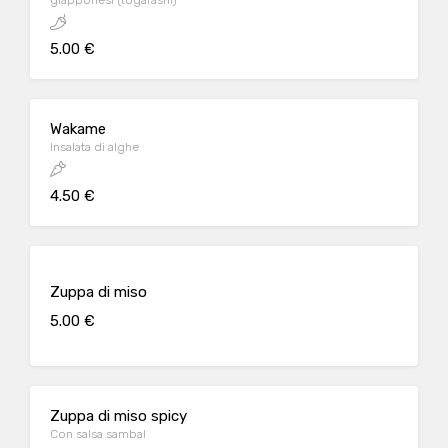
giapponesi (togarashi)
5.00 €
Wakame
Insalata di alghe
4.50 €
Zuppa di miso
5.00 €
Zuppa di miso spicy
Con salsa sambal