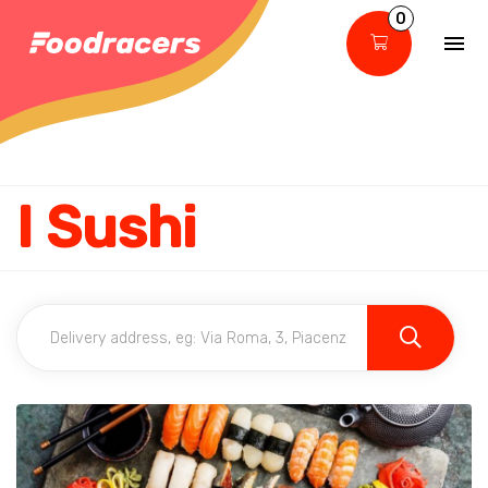
0
I Sushi