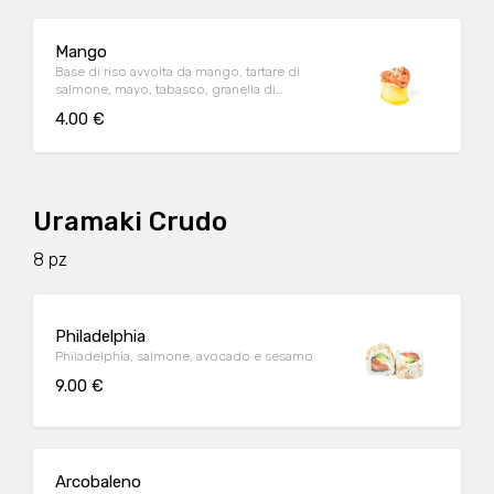
Mango
Base di riso avvolta da mango, tartare di
salmone, mayo, tabasco, granella di
nocciola, erba cipollina e tobiko
4.00 €
Uramaki Crudo
8 pz
Philadelphia
Philadelphia, salmone, avocado e sesamo
9.00 €
Arcobaleno