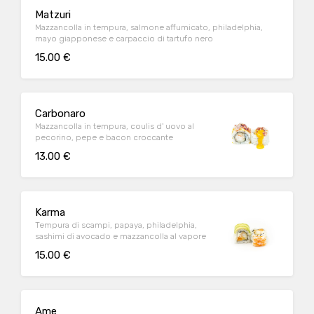
Matzuri
Mazzancolla in tempura, salmone affumicato, philadelphia,
mayo giapponese e carpaccio di tartufo nero
15.00 €
Carbonaro
Mazzancolla in tempura, coulis d' uovo al
pecorino, pepe e bacon croccante
13.00 €
Karma
Tempura di scampi, papaya, philadelphia,
sashimi di avocado e mazzancolla al vapore
15.00 €
Ame