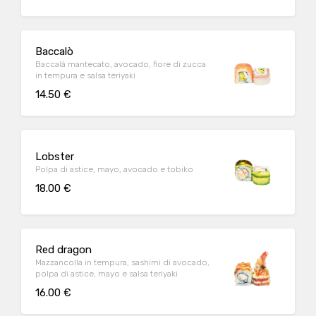
Baccalò
Baccalà mantecato, avocado, fiore di zucca
in tempura e salsa teriyaki
14.50 €
Lobster
Polpa di astice, mayo, avocado e tobiko
18.00 €
Red dragon
Mazzancolla in tempura, sashimi di avocado,
polpa di astice, mayo e salsa teriyaki
16.00 €