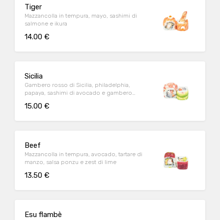
Tiger
Mazzancolla in tempura, mayo, sashimi di
salmone e ikura
14.00 €
Sicilia
Gambero rosso di Sicilia, philadelphia,
papaya, sashimi di avocado e gambero
crudo
15.00 €
Beef
Mazzancolla in tempura, avocado, tartare di
manzo, salsa ponzu e zest di lime
13.50 €
Esu flambè