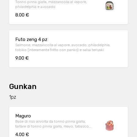
Tonno pinna gialla, mazzancolla al vapore,
philadelphia e avocado
8.00 €
Futo zeng 4 pz
Salmone, mazzancolla al vapore, avocado, philadelphia,
tobiko (interamente fritto con panko) e salsa teriyaki
9.00 €
Gunkan
1pz
Maguro
Base di riso avvolta da tonno pinna gialla,
tartare di tonno pinna gialla, mayo, tabasco,
erba cipollina, tobiko
4.00 €