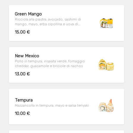
Green Mango
Ricciola alla piastra, avocado, sashimi di
mango, mayo, erba cipollina e uova di
lompo
15.00 €
New Mexico
Pollo in tempura, insalata verde, fomaggio
cheddar, guacamole e briciole di nachos
13.00 €
Tempura
Mazzancolla in tempura, mayo e salsa teriyaki
10.00 €