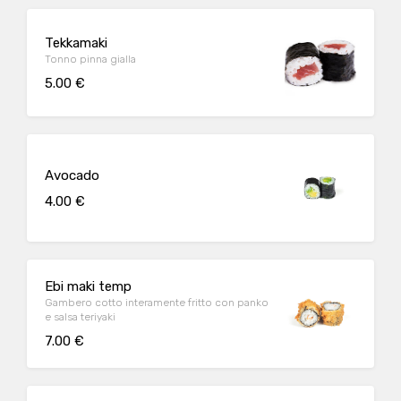
Tekkamaki
Tonno pinna gialla
5.00 €
Avocado
4.00 €
Ebi maki temp
Gambero cotto interamente fritto con panko
e salsa teriyaki
7.00 €