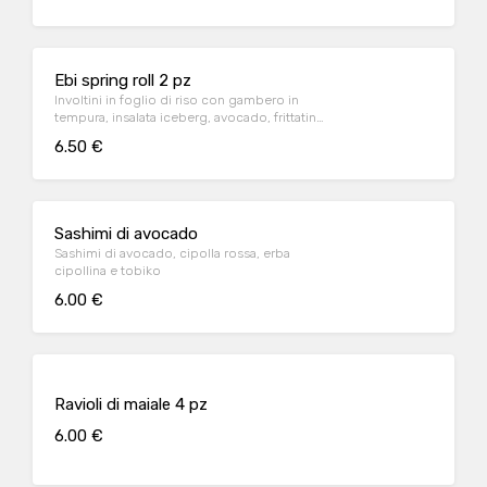
Ebi spring roll 2 pz
Involtini in foglio di riso con gambero in
tempura, insalata iceberg, avocado, frittatina
e mayo giapponese accompagnati da salsa
6.50 €
chili
Sashimi di avocado
Sashimi di avocado, cipolla rossa, erba
cipollina e tobiko
6.00 €
Ravioli di maiale 4 pz
6.00 €