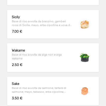
Sicily
Base di riso avvolta da branzino, gamberi
rossi di Sicilia, mayo, erba cipollina e uova di
tobiko
7.00 €
Wakame
Base di riso avvolta da alga nori e alga
wakame
2.50 €
Sake
Base di riso avvolta da salmone, tartare di
salmone, mayo, tabasco, erba cipollina,
tobiko
3.50 €