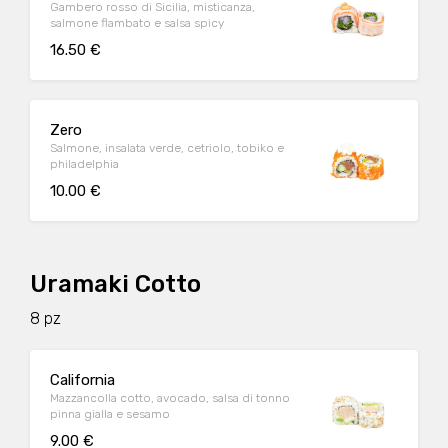
Gambero rosso di Sicilia, misticanza,
salmone flambato e salsa spicy
16.50 €
Zero
Salmone, insalata verde, cetriolo, tobiko e
philadelphia
10.00 €
Uramaki Cotto
8 pz
California
Mazzancolla cotto, avocado, salsa di tonno
pinna gialla e sesamo
9.00 €