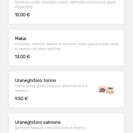
Gambero cotto, avocado, mayo, salmone, tonno pinna gialla
e branzino
10.00 €
Makai
Avocado, cetriolo, tartare di salmone, mayo giapponese, salsa
al sesamo ed erba cipollina
13.00 €
Uraneghitoro tonno
Tonno pinna gialla, tabasco, erba cipollina e
sesamo
9.50 €
Uraneghitoro salmone
Salmone, tabasco, erba cipollina e sesamo