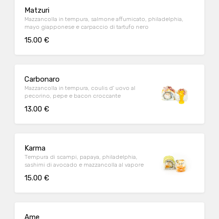
Matzuri
Mazzancolla in tempura, salmone affumicato, philadelphia,
mayo giapponese e carpaccio di tartufo nero
15.00 €
Carbonaro
Mazzancolla in tempura, coulis d' uovo al
pecorino, pepe e bacon croccante
13.00 €
Karma
Tempura di scampi, papaya, philadelphia,
sashimi di avocado e mazzancolla al vapore
15.00 €
Ame