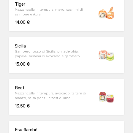
Tiger
Mazzancolla in tempura, mayo, sashimi di
salmone e ikura
14.00 €
Sicilia
Gambero rosso di Sicilia, philadelphia,
papaya, sashimi di avocado e gambero
crudo
15.00 €
Beef
Mazzancolla in tempura, avocado, tartare di
manzo, salsa ponzu e zest di lime
13.50 €
Esu flambè