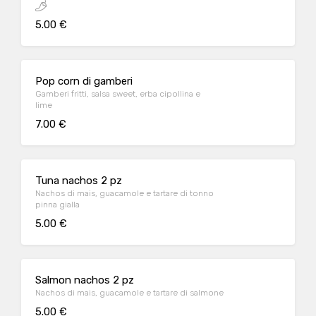
5.00 €
Pop corn di gamberi
Gamberi fritti, salsa sweet, erba cipollina e
lime
7.00 €
Tuna nachos 2 pz
Nachos di mais, guacamole e tartare di tonno
pinna gialla
5.00 €
Salmon nachos 2 pz
Nachos di mais, guacamole e tartare di salmone
5.00 €