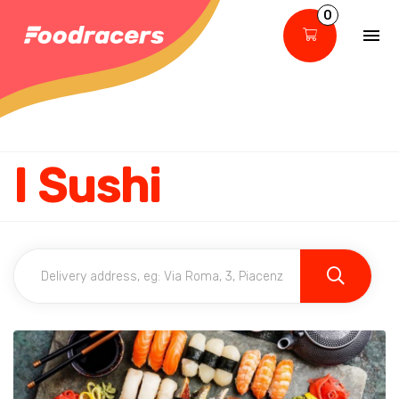
0
I Sushi