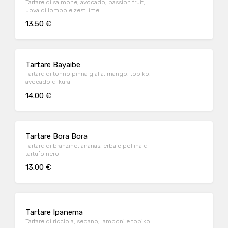
Tartare di salmone, avocado, passion fruit,
uova di lompo e zest lime
13.50 €
Tartare Bayaibe
Tartare di tonno pinna gialla, mango, tobiko,
avocado e ikura
14.00 €
Tartare Bora Bora
Tartare di branzino, ananas, erba cipollina e
tartufo nero
13.00 €
Tartare Ipanema
Tartare di ricciola, sedano, lamponi e tobiko