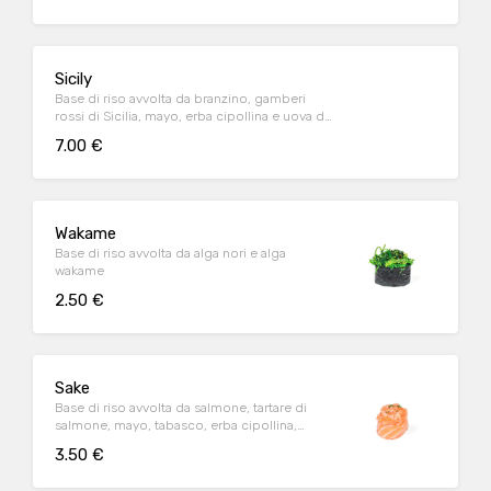
Sicily
Base di riso avvolta da branzino, gamberi
rossi di Sicilia, mayo, erba cipollina e uova di
tobiko
7.00 €
Wakame
Base di riso avvolta da alga nori e alga
wakame
2.50 €
Sake
Base di riso avvolta da salmone, tartare di
salmone, mayo, tabasco, erba cipollina,
tobiko
3.50 €