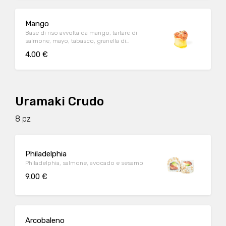
Mango
Base di riso avvolta da mango, tartare di
salmone, mayo, tabasco, granella di
nocciola, erba cipollina e tobiko
4.00 €
Uramaki Crudo
8 pz
Philadelphia
Philadelphia, salmone, avocado e sesamo
9.00 €
Arcobaleno