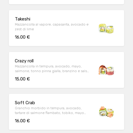
Takeshi
Mazzancolla al vapore, capasanta, avocado e
zest di lime
16.00 €
Crazy roll
Mazzancolla in tempura, avocado, mayo,
salmone, tonno pinna gialla, branzino e salsa
teriyaki
15.00 €
Soft Crab
Granchio morbido in tempura, avocado,
tartare di salmone flambato, tobiko, mayo
giapponese e salsa teriyaki
16.00 €