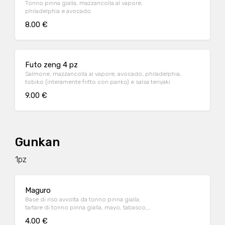
Tonno pinna gialla, mazzancolla al vapore,
philadelphia e avocado
8.00 €
Futo zeng 4 pz
Salmone, mazzancolla al vapore, avocado, philadelphia,
tobiko (interamente fritto con panko) e salsa teriyaki
9.00 €
Gunkan
1pz
Maguro
Base di riso avvolta da tonno pinna gialla,
tartare di tonno pinna gialla, mayo, tabasco,
erba cipollina, tobiko
4.00 €