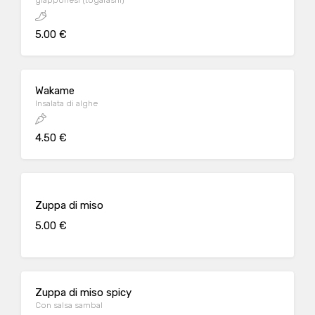
giapponesi (togarashi)
5.00 €
Wakame
Insalata di alghe
4.50 €
Zuppa di miso
5.00 €
Zuppa di miso spicy
Con salsa sambal