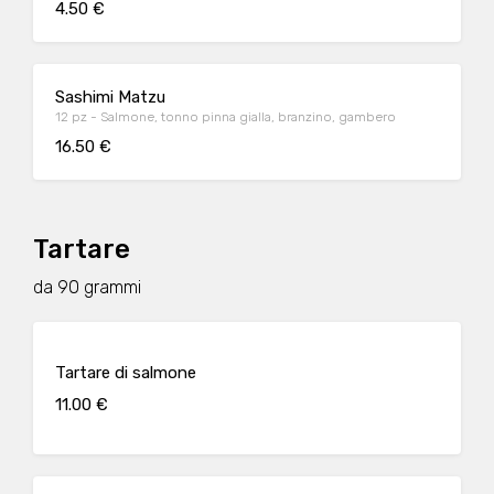
4.50 €
Sashimi Matzu
12 pz - Salmone, tonno pinna gialla, branzino, gambero
16.50 €
Tartare
da 90 grammi
Tartare di salmone
11.00 €