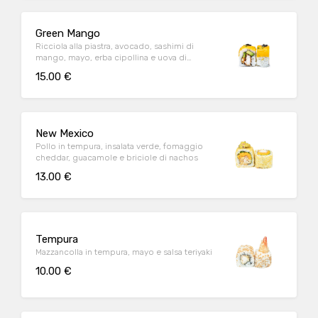
Green Mango
Ricciola alla piastra, avocado, sashimi di
mango, mayo, erba cipollina e uova di
lompo
15.00 €
New Mexico
Pollo in tempura, insalata verde, fomaggio
cheddar, guacamole e briciole di nachos
13.00 €
Tempura
Mazzancolla in tempura, mayo e salsa teriyaki
10.00 €