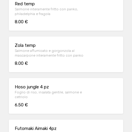
Red temp
Salmone interamente fritto con panko,
philadelphia e fragola
8.00 €
Zola temp
Salmone affumicato e gorgonzola al
mascarpone interamente fritto con panko
8.00 €
Hoso jungle 4 pz
Foglio di riso, insalata gentile, salmone e
cetriolo
6.50 €
Futomaki Aimaki 4pz