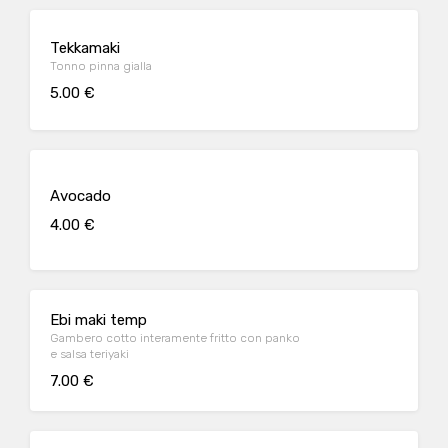
Tekkamaki
Tonno pinna gialla
5.00 €
Avocado
4.00 €
Ebi maki temp
Gambero cotto interamente fritto con panko
e salsa teriyaki
7.00 €