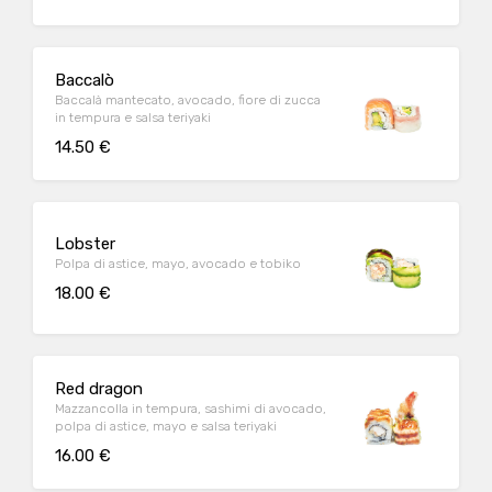
Baccalò
Baccalà mantecato, avocado, fiore di zucca
in tempura e salsa teriyaki
14.50 €
Lobster
Polpa di astice, mayo, avocado e tobiko
18.00 €
Red dragon
Mazzancolla in tempura, sashimi di avocado,
polpa di astice, mayo e salsa teriyaki
16.00 €