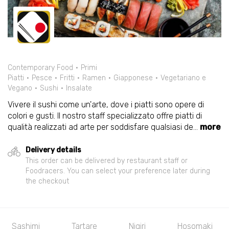
Contemporary Food
Primi
Piatti
Pesce
Fritti
Ramen
Giapponese
Vegetariano e
Vegano
Sushi
Insalate
Vivere il sushi come un'arte, dove i piatti sono opere di
colori e gusti. Il nostro staff specializzato offre piatti di
qualità realizzati ad arte per soddisfare qualsiasi de
...
more
Delivery details
This order can be delivered by restaurant staff or
Foodracers. You can select your preference later during
the checkout
Sashimi
Tartare
Nigiri
Hosomaki