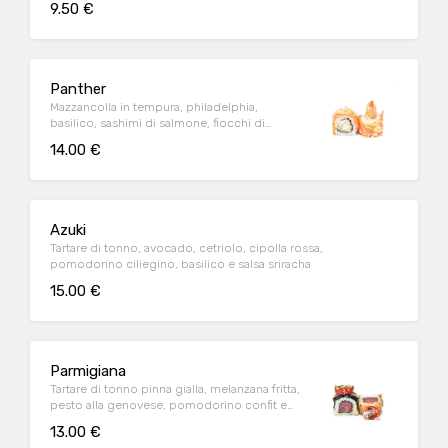
9.50 €
Panther
Mazzancolla in tempura, philadelphia,
basilico, sashimi di salmone, fiocchi di
tempura e salsa teriyaki
14.00 €
Azuki
Tartare di tonno, avocado, cetriolo, cipolla rossa,
pomodorino ciliegino, basilico e salsa sriracha
15.00 €
Parmigiana
Tartare di tonno pinna gialla, melanzana fritta,
pesto alla genovese, pomodorino confit e
parmigiano
13.00 €