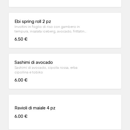
Ebi spring roll 2 pz
Involtini in foglio di riso con gambero in
tempura, insalata iceberg, avocado, frittatina
e mayo giapponese accompagnati da salsa
6.50 €
chili
Sashimi di avocado
Sashimi di avocado, cipolla rossa, erba
cipollina e tobiko
6.00 €
Ravioli di maiale 4 pz
6.00 €