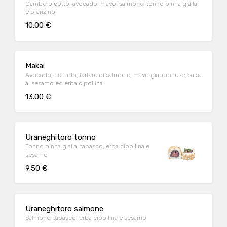
Gambero cotto, avocado, mayo, salmone, tonno pinna gialla
e branzino
10.00 €
Makai
Avocado, cetriolo, tartare di salmone, mayo giapponese, salsa
al sesamo ed erba cipollina
13.00 €
Uraneghitoro tonno
Tonno pinna gialla, tabasco, erba cipollina e
sesamo
9.50 €
Uraneghitoro salmone
Salmone, tabasco, erba cipollina e sesamo