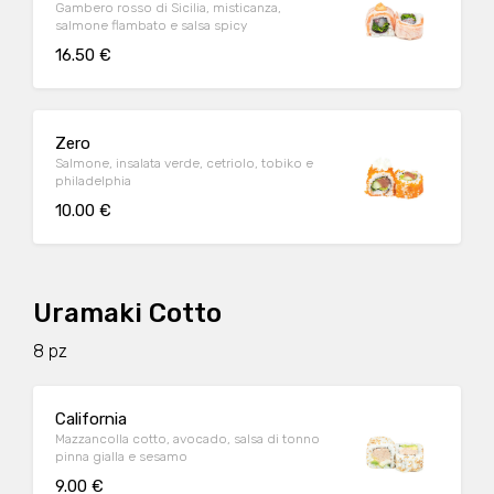
Gambero rosso di Sicilia, misticanza,
salmone flambato e salsa spicy
16.50 €
Zero
Salmone, insalata verde, cetriolo, tobiko e
philadelphia
10.00 €
Uramaki Cotto
8 pz
California
Mazzancolla cotto, avocado, salsa di tonno
pinna gialla e sesamo
9.00 €