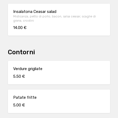
Insalatona Ceasar salad
Misticanza, petto di pollo, bacon, salsa ceasar, scaglie di
grana, crostini
14.00 €
Contorni
Verdure grigliate
5.50 €
Patate fritte
5.00 €