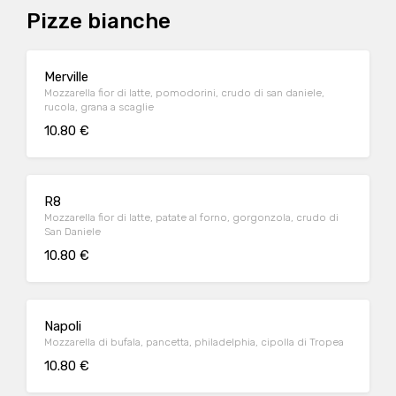
Pizze bianche
Merville
Mozzarella fior di latte, pomodorini, crudo di san daniele,
rucola, grana a scaglie
10.80 €
R8
Mozzarella fior di latte, patate al forno, gorgonzola, crudo di
San Daniele
10.80 €
Napoli
Mozzarella di bufala, pancetta, philadelphia, cipolla di Tropea
10.80 €