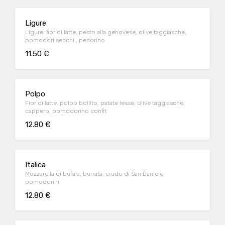
Ligure
Ligure: fior di latte, pesto alla genovese, olive taggiasche,
pomodori secchi , pecorino
11.50 €
Polpo
Fior di latte, polpo bollito, patate lesse, olive taggiasche,
cappero, pomodorino confit
12.80 €
Italica
Mozzarella di bufala, burrata, crudo di San Daniele,
pomodorini
12.80 €