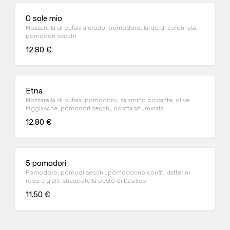
O sole mio
Mozzarella di bufala a crudo, pomodoro, lardo di colonnata,
pomodori secchi
12.80 €
Etna
Mozzarella di bufala, pomodoro, salamino piccante, olive
taggiasche, pomodori secchi, ricotta affumicata
12.80 €
5 pomodori
Pomodoro, pomodi secchi, pomodorino confit, datterini
rossi e gialli, stracciatella pesto di basilico
11.50 €