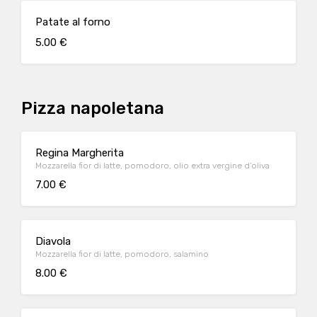
Patate al forno
5.00 €
Pizza napoletana
Regina Margherita
Mozzarella fior di latte, pomodoro, olio extra vergine d’oliva
7.00 €
Diavola
Mozzarella fior di latte, pomodoro, salamino
8.00 €