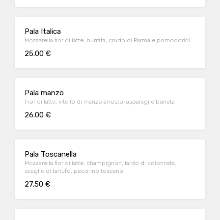
Pala Italica
Mozzarella fior di latte, burrata, crudo di Parma e pomodorini
25.00 €
Pala manzo
Fior di latte, vitello di manzo arrosto, asparagi e burrata
26.00 €
Pala Toscanella
Mozzarella fior di latte, champignon, lardo di colonnata,
scaglie di tartufo, pecorino toscano,
27.50 €