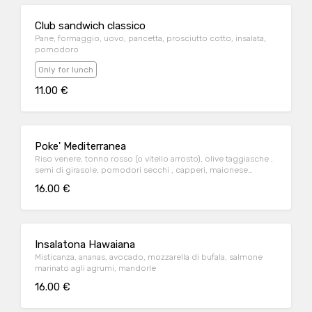
Club sandwich classico
Pane, formaggio, uovo, pancetta, prosciutto cotto, insalata,
pomodoro
Only for lunch
11.00 €
Poke' Mediterranea
Riso venere, tonno rosso (o vitello arrosto), olive taggiasche ,
semi di girasole, pomodori secchi , capperi, maionese
d'acciuga
16.00 €
Insalatona Hawaiana
Misticanza, ananas, avocado, mozzarella di bufala, salmone
marinato agli agrumi, mandorle
16.00 €