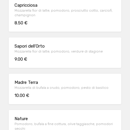
Capricciosa
Mozzarella fior di latte, pomodoro, prosciutto cotto, carciofi,
champignon
8.50 €
Sapori dell'Orto
Mozzarella fior di latte, pomodoro, verdure di stagione
9.00 €
Madre Terra
Mozzarella di bufala a crudo, pomodoro, pesto di basilico
10.00 €
Nature
Pomodoro, bufala a fine cottura, olive taggiasche, pomodori
secchi