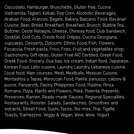
Cioccolato
,
Hamburger
,
Bruschette
,
Gluten free
,
Cucina
Vietnamita
,
Taglieri
,
Kebab
,
Pop Corn
,
Alcoholic Beverages
,
Arabian Food
,
Arancini
,
Bagels
,
Bakery
,
Balcanic Food
,
Bavarian
Cuisine
,
Beer
,
Bread
,
Breakfast
,
Breakfast
,
Brunch
,
Bubble Tea
,
Butcher
,
Ceste Natalizie
,
Cheese
,
Chinese food
,
Club Sandwich
,
Cocktail
,
Cold Cuts
,
Creole food
,
Crêpes
,
Cucina Georgiana
,
cupcakes
,
Desserts
,
Dolciumi
,
Ethnic Food
,
Fish
,
Flowers
,
Focaccia
,
Fresh pasta
,
Frico
,
Fries
,
Fruit and vegetables shop
,
Gastronomy
,
Gift ideas
,
Gluten Free AIC Certified
,
Greek Food
,
Greek Food
,
Grocery
,
Gua bao
,
Ice cream
,
Indian food
,
Japanese
,
Korean Food
,
Latin cuisine
,
Laundry
,
Laundry
,
Lebanese cuisine
,
Local food
,
Main courses
,
Meat
,
Meatballs
,
Mexican Cuisine
,
Montaditos y Tapas
,
Moroccan Food
,
Paella
,
panuozzi, calzoni &
pucce
,
Panzerotti
,
Pastry
,
Philippines Food
,
Piadine
,
Pinsa
Romana
,
Pizza
,
Plants and Flowers
,
Pokè
,
Polenta
,
Presents
,
Preserves
,
Ramen
,
Ready-made Sauces
,
Regional Specialties
,
Restaurants
,
Rooster
,
Salads
,
Sandwiches
,
Smoothies and
extracts
,
Street Food
,
Sushi
,
Tacos
,
Tex-mex
,
Thai
,
Tigelle
,
Toasts
,
Tramezzino
,
Veggy & Vegan
,
Wine
,
Wine
,
Yogurt