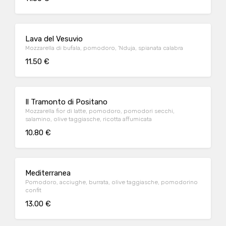
Lava del Vesuvio
Mozzarella di bufala, pomodoro, 'Nduja, spianata calabra
11.50 €
Il Tramonto di Positano
Mozzarella fior di latte, pomodoro, pomodori secchi,
salamino, olive taggiasche, ricotta affumicata
10.80 €
Mediterranea
Pomodoro, acciughe, burrata, olive taggiasche, pomodorino
confit
13.00 €