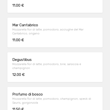
11.00 €
Mar Cantabrico
Mozzarella fior di latte, pomodoro, acciughe del Mar
Cantabrico, origano
11.00 €
Degustibus
Mozzarella fior di latte, pomodoro, brie, salsiccia e
champignon
12.00 €
Profumo di bosco
Mozzarella fior di latte, pomodoro, champignon, speck di
Sauris, gorgonzola
11.50 €