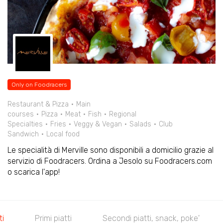
Only on Foodracers
Restaurant & Pizza
Main
courses
Pizza
Meat
Fish
Regional
Specialties
Fries
Veggy & Vegan
Salads
Club
Sandwich
Local food
Le specialità di Merville sono disponibili a domicilio grazie al
servizio di Foodracers. Ordina a Jesolo su Foodracers.com
o scarica l'app!
ti
Primi piatti
Secondi piatti, snack, poke'