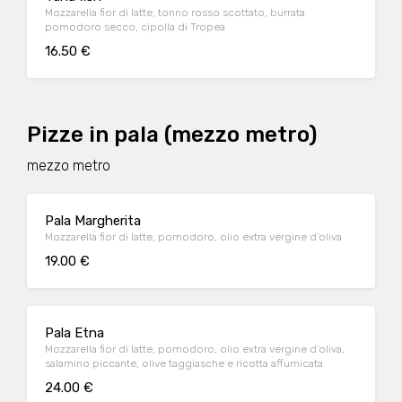
Mozzarella fior di latte, tonno rosso scottato, burrata
pomodoro secco, cipolla di Tropea
16.50 €
Pizze in pala (mezzo metro)
mezzo metro
Pala Margherita
Mozzarella fior di latte, pomodoro, olio extra vergine d’oliva
19.00 €
Pala Etna
Mozzarella fior di latte, pomodoro, olio extra vergine d’oliva,
salamino piccante, olive taggiasche e ricotta affumicata
24.00 €