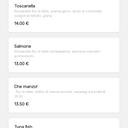
Toscanella
Mozzarella fior di latte, champignon, lardo di colonnata,
scaglie di tartufo, grana
14.00 €
Salmone
Mozzarella fior di latte, philadelphia, salmone marinato,
pomodorini
13.00 €
Che manzo!
: fior di latte, vitello di manzo arrosto, asparagi e burrata €
13,00
13.50 €
Tuna fish