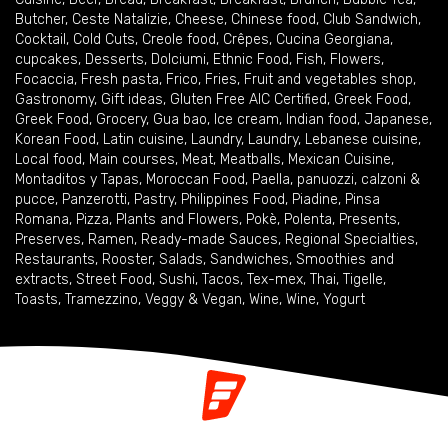
Butcher
,
Ceste Natalizie
,
Cheese
,
Chinese food
,
Club Sandwich
,
Cocktail
,
Cold Cuts
,
Creole food
,
Crêpes
,
Cucina Georgiana
,
cupcakes
,
Desserts
,
Dolciumi
,
Ethnic Food
,
Fish
,
Flowers
,
Focaccia
,
Fresh pasta
,
Frico
,
Fries
,
Fruit and vegetables shop
,
Gastronomy
,
Gift ideas
,
Gluten Free AIC Certified
,
Greek Food
,
Greek Food
,
Grocery
,
Gua bao
,
Ice cream
,
Indian food
,
Japanese
,
Korean Food
,
Latin cuisine
,
Laundry
,
Laundry
,
Lebanese cuisine
,
Local food
,
Main courses
,
Meat
,
Meatballs
,
Mexican Cuisine
,
Montaditos y Tapas
,
Moroccan Food
,
Paella
,
panuozzi, calzoni &
pucce
,
Panzerotti
,
Pastry
,
Philippines Food
,
Piadine
,
Pinsa
Romana
,
Pizza
,
Plants and Flowers
,
Pokè
,
Polenta
,
Presents
,
Preserves
,
Ramen
,
Ready-made Sauces
,
Regional Specialties
,
Restaurants
,
Rooster
,
Salads
,
Sandwiches
,
Smoothies and
extracts
,
Street Food
,
Sushi
,
Tacos
,
Tex-mex
,
Thai
,
Tigelle
,
Toasts
,
Tramezzino
,
Veggy & Vegan
,
Wine
,
Wine
,
Yogurt