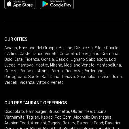
OUR CITIES
Aviano
,
Bassano del Grappa
,
Belluno
,
Casale sul Sile e Quarto
d'Altino
,
Castelfranco Veneto
,
Cittadella
,
Conegliano
,
Cremona
,
Dolo
,
Este
,
Fidenza
,
Gorizia
,
Jesolo
,
Lignano Sabbiadoro
,
Lodi
,
Lucca
,
Mantova
,
Mestre
,
Mirano
,
Mogliano Veneto
,
Montebelluna
,
Oderzo
,
Paese e Istrana
,
Parma
,
Piacenza
,
Pordenone
,
Portogruaro
,
Sacile
,
San Donà di Piave
,
Sassuolo
,
Treviso
,
Udine
,
Vercelli
,
Vicenza
,
Vittorio Veneto
OUR RESTAURANT OFFERINGS
Cioccolato
,
Hamburger
,
Bruschette
,
Gluten free
,
Cucina
Vietnamita
,
Taglieri
,
Kebab
,
Pop Corn
,
Alcoholic Beverages
,
Arabian Food
,
Arancini
,
Bagels
,
Bakery
,
Balcanic Food
,
Bavarian
Cuisine
,
Beer
,
Bread
,
Breakfast
,
Breakfast
,
Brunch
,
Bubble Tea
,