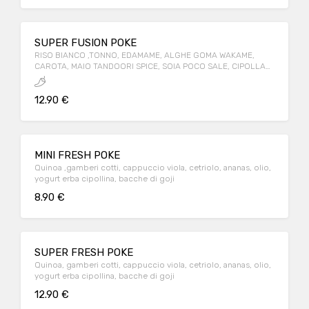
SUPER FUSION POKE
RISO BIANCO ,TONNO, EDAMAME, ALGHE GOMA WAKAME,
CAROTA, MAIO TANDOORI SPICE, SOIA POCO SALE, CIPOLLA
CROCCANTE
12.90 €
MINI FRESH POKE
Quinoa ,gamberi cotti, cappuccio viola, cetriolo, ananas, olio,
yogurt erba cipollina, bacche di goji
8.90 €
SUPER FRESH POKE
Quinoa, gamberi cotti, cappuccio viola, cetriolo, ananas, olio,
yogurt erba cipollina, bacche di goji
12.90 €