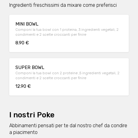
Ingredienti freschissimi da mixare come preferisci
MINI BOWL
Componi la tua bowl con 1 proteina, 3 ingredienti vegetali, 2
condimenti e 2 scelte croccanti per finire
8.90 €
SUPER BOWL
Componi la tua bowl con 2 proteine ,5 ingredienti vegetali, 2
condimenti e 2 scelte croccanti per finire
12.90 €
I nostri Poke
Abbinamenti pensati per te dal nostro chef da condire
a piacimento