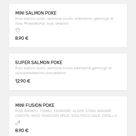
MINI SALMON POKE
Riso bianco sushi, salmone crudo, edamame, germogli di
soia, Philadelphia, soia, sesamo
8.90 €
SUPER SALMON POKE
Riso bianco sushi, salmone crudo,edamame,germogli di
soia,philadelphia,soia,sesamo
12.90 €
MINI FUSION POKE
RISO BIANCO, TONNO, EDAMAME, ALGHE GOMA WAKAME,
CAROTA, MAIO TANDOORI SPICE, SOIA POCO SALE, CIPOLLA
CROCCANTE
8.90 €