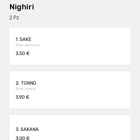
Nighiri
2 Pz
1. SAKE
Riso salmone
3.50 €
2. TONNO
Riso, tonno
3.90 €
3. SAKANA
3.00 €