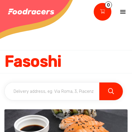
0
Fasoshi