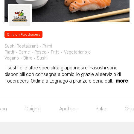
Only on Foodracers
Sushi Restaurant
Primi
Piatti
Carne
Pesce
Fritti
Vegetariano e
Vegano
Birre
Sushi
Il sushi e le altre specialità giapponesi di Fasoshi sono
disponibili con consegna a domicilio grazie al servizio di
Foodracers. Ordina a Legnago a pranzo e cena dall
...
more
ri
Apetiser
Poke
Chirashi
Tarta