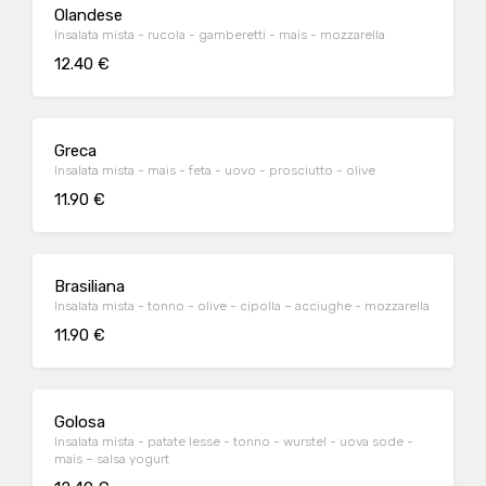
Olandese
Insalata mista - rucola - gamberetti - mais - mozzarella
12.40 €
Greca
Insalata mista - mais - feta - uovo - prosciutto - olive
11.90 €
Brasiliana
Insalata mista - tonno - olive - cipolla – acciughe - mozzarella
11.90 €
Golosa
Insalata mista - patate lesse - tonno - wurstel - uova sode -
mais – salsa yogurt