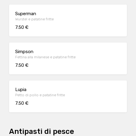
Superman
Wurstel e patatine fritte
7.50 €
Simpson
Fettina alla milanese e patatine fritte
7.50 €
Lupia
Petto di pollo e patatine fritte
7.50 €
Antipasti di pesce