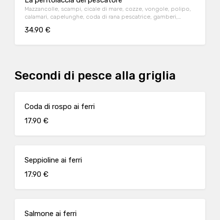
La pentolaccia del pescatore
Mazzancolle, scampi, cicale di mare, cozze, vongole, polipo,
calamari, capelunghe, coda di rana pescatrice, gamberi,
pomodoro e crostoni di pane
34.90 €
Secondi di pesce alla griglia
Coda di rospo ai ferri
17.90 €
Seppioline ai ferri
17.90 €
Salmone ai ferri