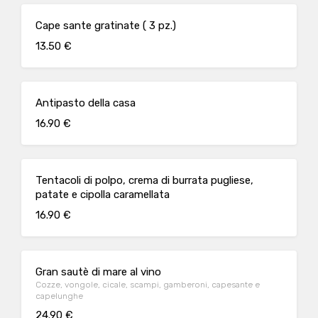
Cape sante gratinate ( 3 pz.)
13.50 €
Antipasto della casa
16.90 €
Tentacoli di polpo, crema di burrata pugliese,
patate e cipolla caramellata
16.90 €
Gran sautè di mare al vino
Cozze, vongole, cicale, scampi, gamberoni, capesante e
capelunghe
24.90 €