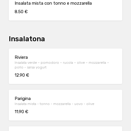
Insalata mista con tonno e mozzarella
8.50 €
Insalatona
Riviera
Insalata verde – pomodoro – rucola – olive – mozzarella –
pollo - salsa yogurt
12.90 €
Parigina
Insalata mista - tonno - mozzarella - uovo - olive
11.90 €