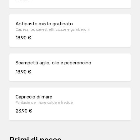
Antipasto misto gratinato
Capesante, canestrelli, cozze e gamberoni
18.90 €
Scampetti aglio, olio e peperoncino
18.90 €
Capriccio di mare
Fantasie del mare calde e fredde
23.90 €