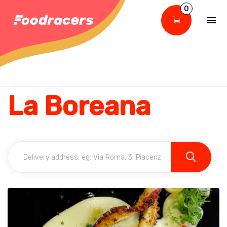
0
La Boreana