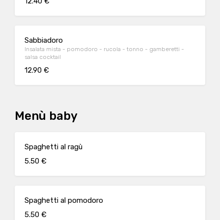
12.40 €
Sabbiadoro
Insalata mista - pomodoro - rucola - tonno - gamberetti -
salsa cocktail
12.90 €
Menù baby
Spaghetti al ragù
5.50 €
Spaghetti al pomodoro
5.50 €