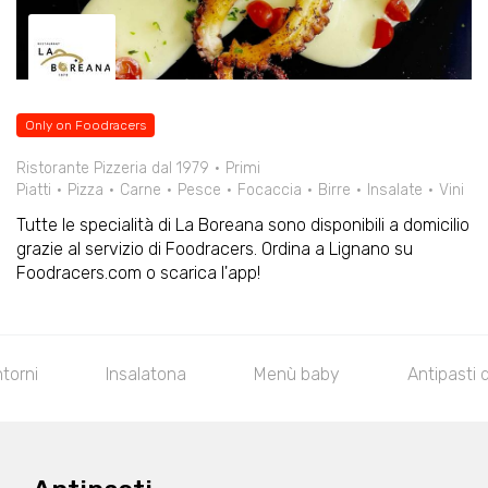
Only on Foodracers
Ristorante Pizzeria dal 1979
Primi
Piatti
Pizza
Carne
Pesce
Focaccia
Birre
Insalate
Vini
Tutte le specialità di La Boreana sono disponibili a domicilio
grazie al servizio di Foodracers. Ordina a Lignano su
Foodracers.com o scarica l'app!
Insalatona
Menù baby
Antipasti di pesce