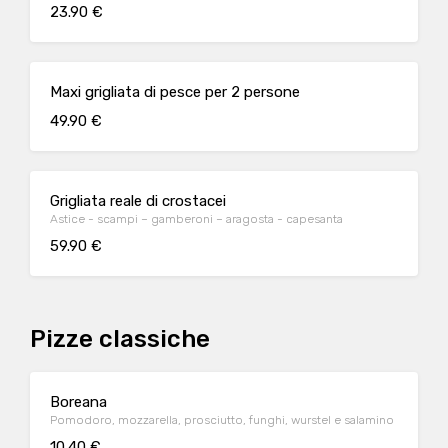
23.90 €
Maxi grigliata di pesce per 2 persone
49.90 €
Grigliata reale di crostacei
Astice - scampi – gamberoni – aragosta - capesanta
59.90 €
Pizze classiche
Boreana
Pomodoro, mozzarella, prosciutto, funghi, wurstel e salamino
10.40 €