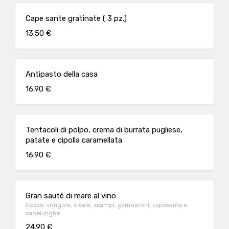
Cape sante gratinate ( 3 pz.)
13.50 €
Antipasto della casa
16.90 €
Tentacoli di polpo, crema di burrata pugliese,
patate e cipolla caramellata
16.90 €
Gran sautè di mare al vino
Cozze, vongole, cicale, scampi, gamberoni, capesante e
capelunghe
24.90 €