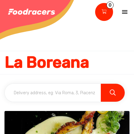
0
La Boreana