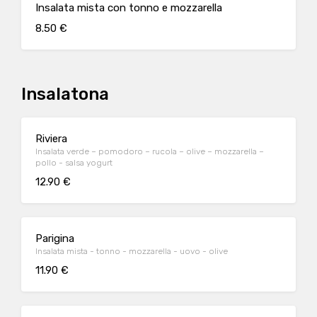
Insalata mista con tonno e mozzarella
8.50 €
Insalatona
Riviera
Insalata verde – pomodoro – rucola – olive – mozzarella –
pollo - salsa yogurt
12.90 €
Parigina
Insalata mista - tonno - mozzarella - uovo - olive
11.90 €