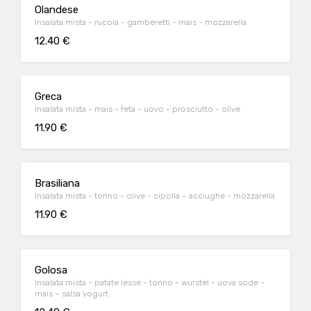
Olandese
Insalata mista - rucola - gamberetti - mais - mozzarella
12.40 €
Greca
Insalata mista - mais - feta - uovo - prosciutto - olive
11.90 €
Brasiliana
Insalata mista - tonno - olive - cipolla – acciughe - mozzarella
11.90 €
Golosa
Insalata mista - patate lesse - tonno - wurstel - uova sode -
mais – salsa yogurt