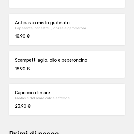
Antipasto misto gratinato
Capesante, canestrelli, cozze e gamberoni
18.90 €
Scampetti aglio, olio e peperoncino
18.90 €
Capriccio di mare
Fantasie del mare calde e fredde
23.90 €