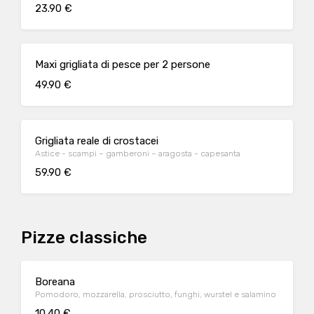
23.90 €
Maxi grigliata di pesce per 2 persone
49.90 €
Grigliata reale di crostacei
Astice - scampi – gamberoni – aragosta - capesanta
59.90 €
Pizze classiche
Boreana
Pomodoro, mozzarella, prosciutto, funghi, wurstel e salamino
10.40 €