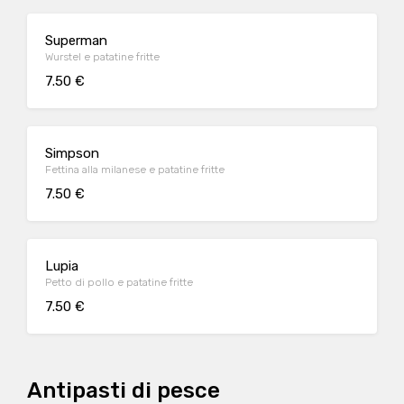
Superman
Wurstel e patatine fritte
7.50 €
Simpson
Fettina alla milanese e patatine fritte
7.50 €
Lupia
Petto di pollo e patatine fritte
7.50 €
Antipasti di pesce