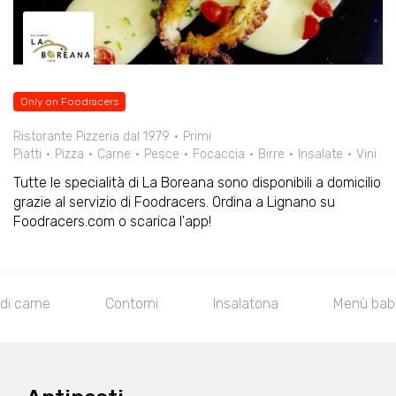
Only on Foodracers
Ristorante Pizzeria dal 1979
Primi
Piatti
Pizza
Carne
Pesce
Focaccia
Birre
Insalate
Vini
Tutte le specialità di La Boreana sono disponibili a domicilio
grazie al servizio di Foodracers. Ordina a Lignano su
Foodracers.com o scarica l'app!
 di carne
Contorni
Insalatona
Menù bab