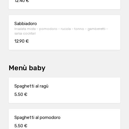
12.40 €
Sabbiadoro
Insalata mista - pomodoro - rucola - tonno - gamberetti -
salsa cocktail
12.90 €
Menù baby
Spaghetti al ragù
5.50 €
Spaghetti al pomodoro
5.50 €