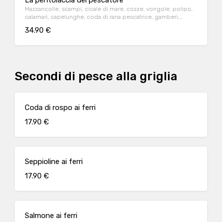
La pentolaccia del pescatore
Mazzancolle, scampi, cicale di mare, cozze, vongole, polipo,
calamari, capelunghe, coda di rana pescatrice, gamberi,
pomodoro e crostoni di pane
34.90 €
Secondi di pesce alla griglia
Coda di rospo ai ferri
17.90 €
Seppioline ai ferri
17.90 €
Salmone ai ferri