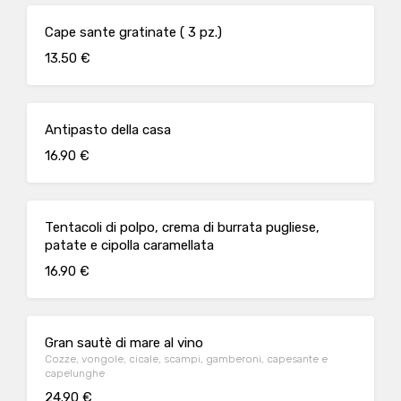
Cape sante gratinate ( 3 pz.)
13.50 €
Antipasto della casa
16.90 €
Tentacoli di polpo, crema di burrata pugliese,
patate e cipolla caramellata
16.90 €
Gran sautè di mare al vino
Cozze, vongole, cicale, scampi, gamberoni, capesante e
capelunghe
24.90 €