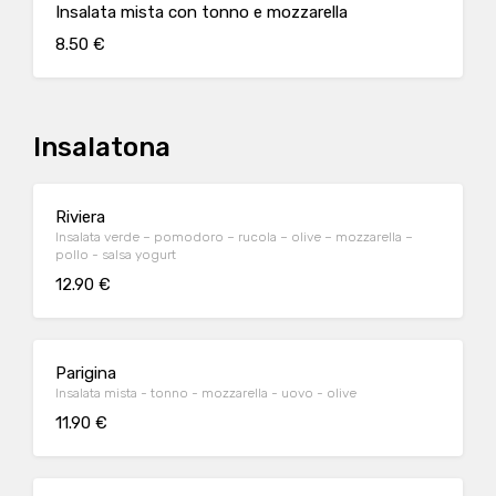
Insalata mista con tonno e mozzarella
8.50 €
Insalatona
Riviera
Insalata verde – pomodoro – rucola – olive – mozzarella –
pollo - salsa yogurt
12.90 €
Parigina
Insalata mista - tonno - mozzarella - uovo - olive
11.90 €