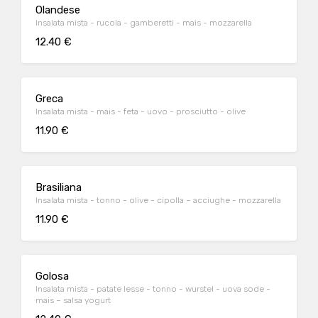
Olandese
Insalata mista - rucola - gamberetti - mais - mozzarella
12.40 €
Greca
Insalata mista - mais - feta - uovo - prosciutto - olive
11.90 €
Brasiliana
Insalata mista - tonno - olive - cipolla – acciughe - mozzarella
11.90 €
Golosa
Insalata mista - patate lesse - tonno - wurstel - uova sode -
mais – salsa yogurt