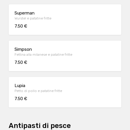
Superman
Wurstel e patatine fritte
7.50 €
Simpson
Fettina alla milanese e patatine fritte
7.50 €
Lupia
Petto di pollo e patatine fritte
7.50 €
Antipasti di pesce