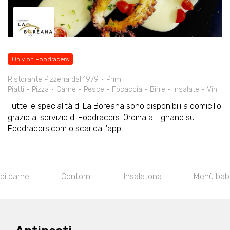
Only on Foodracers
Ristorante Pizzeria dal 1979
Primi
Piatti
Pizza
Carne
Pesce
Focaccia
Birre
Insalate
Vini
Tutte le specialità di La Boreana sono disponibili a domicilio
grazie al servizio di Foodracers. Ordina a Lignano su
Foodracers.com o scarica l'app!
 carne
Contorni
Insalatona
Menù baby