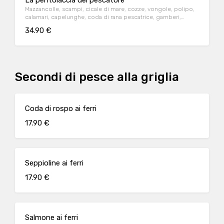
La pentolaccia del pescatore
Mazzancolle, scampi, cicale di mare, cozze, vongole, polipo,
calamari, capelunghe, coda di rana pescatrice, gamberi,
pomodoro e crostoni di pane
34.90 €
Secondi di pesce alla griglia
Coda di rospo ai ferri
17.90 €
Seppioline ai ferri
17.90 €
Salmone ai ferri