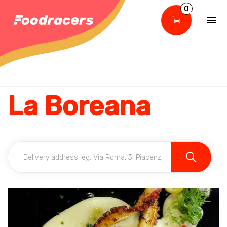
0
La Boreana