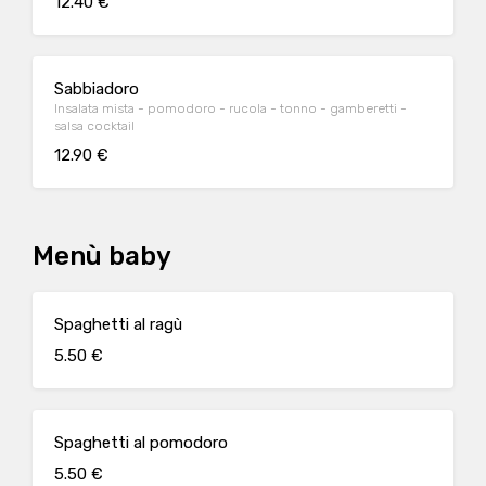
12.40 €
Sabbiadoro
Insalata mista - pomodoro - rucola - tonno - gamberetti -
salsa cocktail
12.90 €
Menù baby
Spaghetti al ragù
5.50 €
Spaghetti al pomodoro
5.50 €