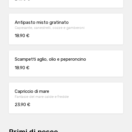
Antipasto misto gratinato
Capesante, canestrelli, cozze e gamberoni
18.90 €
Scampetti aglio, olio e peperoncino
18.90 €
Capriccio di mare
Fantasie del mare calde e fredde
23.90 €