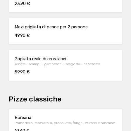
23.90 €
Maxi grigliata di pesce per 2 persone
49.90 €
Grigliata reale di crostacei
Astice - scampi – gamberoni – aragosta - capesanta
59.90 €
Pizze classiche
Boreana
Pomodoro, mozzarella, prosciutto, funghi, wurstel e salamino
10.40 €